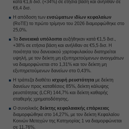
κατά €1,6 δισ. (+34%) σε ετήσια βάση και ανήλθαν σε
€6,4 δισ.
Η απόδοση των
ενσώματων ιδίων κεφαλαίων
(RoTE) το πρώτο τρίμηνο του 2026 διαμορφώθηκε στο
25,0%.
Τα
δανειακά υπόλοιπα
αυξήθηκαν κατά €1,5 δισ.,
+38% σε ετήσια βάση και ανήλθαν σε €5,5 δισ. Η
ποιότητα του δανειακού χαρτοφυλακίου διατηρείται
υψηλή, με τον δείκτη μη εξυπηρετούμενων ανοιγμάτων
να διαμορφώνεται στο 1,31% και τον δείκτη μη
εξυπηρετούμενων δανείων στο 0,43%.
H τράπεζα διαθέτει
ισχυρή ρευστότητα
με δείκτη
δανείων προς καταθέσεις 85%, δείκτη κάλυψης
ρευστότητας (LCR) 144,7% και δείκτη καθαρής
σταθερής χρηματοδότησης.
Ο συνολικός
δείκτης κεφαλαιακής επάρκειας
διαμορφώθηκε στο 14,27%, με τον δείκτη Κεφαλαίου
Κοινών Μετοχών της Κατηγορίας 1 να διαμορφώνεται
σε 11,76%.