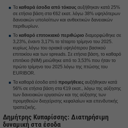
Τα
καθαρά έσοδα από τόκους
αυξήθηκαν κατά 25%
σε ετήσια βάση στα €62 εκατ. λόγω 38% υψηλότερων
δανειακών υπολοίπων και ανθεκτικών δανειακών
περιθωρίων.
Το
καθαρό επιτοκιακό περιθώριο
διαμορφώθηκε σε
3,23%, έναντι 3,17% το τέταρτο τρίμηνο του 2025.
κυρίως λόγω του οριακά υψηλότερου βασικού
επιτοκίου και των spreads. Σε ετήσια βάση, το καθαρό
επιτόκιο (NIM) μειώθηκε από το 3,53% που ήταν το
πρώτο τρίμηνο του 2025 λόγω της πτώσης του
EURIBOR.
Τα καθαρά έσοδα από
προμήθειες
αυξήθηκαν κατά
56% σε ετήσια βάση στα €19 εκατ., λόγω της αύξησης
των δανειακών εργασιών και της αύξησης των
προμηθειών διαχείρισης κεφαλαίων και επενδυτικής
τραπεζικής.
Δημήτρης Κυπαρίσσης: Διατηρήσιμη
δυναμική στα έσοδα