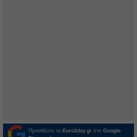
Προσθέστε το
Euro2day.gr
στο
Google