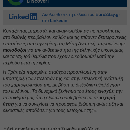
Discover!
Ακολουθήστε τη σελίδα του
Euro2day.gr
στο
Linkedin
Κοιτάζοντας μπροστά, και αναγνωρίζοντας τις προκλήσεις
στο διεθνές περιβάλλον καθώς και τις πιθανές δευτερογενείς
επιπτώσεις από την κρίση στη Μέση Ανατολή, παραμένουμε
αισιόδοξοι
για την ανθεκτικότητα της ελληνικής οικονομίας
και τα ισχυρά θεμέλια που έχουν οικοδομηθεί κατά την
περίοδο μετά την κρίση.
Η Τράπεζα παραμένει σταθερά προσηλωμένη στην
υποστήριξη των πελατών της και στην επιλεκτική ανάπτυξη
του χαρτοφυλακίου της, με βάση τη διεξοδική αξιολόγηση
του κινδύνου. Το δυναμικό ξεκίνημα του έτους ενισχύει την
πεποίθησή μας ότι η Optima bank βρίσκεται σε
ισχυρή
θέση
για να συνεχίσει να προσφέρει βιώσιμη ανάπτυξη και
ελκυστικές αποδόσεις για τους μετόχους της».
* Δείτε αναλυτικά στη στήλη Συνοδευτικό Υλικό