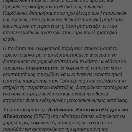
περιβάλλον επιτοκίων, ενώ τα έσοδα από αμοιβές και
προμήθειες διατήρησαν τη θετική τους δυναμική.
Παράλληλα, διατηρήσαμε αυστηρό έλεγχο των λειτουργικών
μας εξόδων, επιτυγχάνοντας θετική λειτουργική μόχλευση
και ενισχύοντας περαιτέρω τη θέση μας μεταξύ των πιο
αποτελεσματικών τραπεζών στον ευρωπαϊκό τραπεζικό
κλάδο.
Η ποιότητα του ενεργητικού παρέμεινε σταθερή κατά το
πρώτο τρίμηνο, με τα μη εξυπηρετούμενα ανοίγματα να
διατηρούνται σε χαμηλά επίπεδα και το κόστος κινδύνου να
παραμένει
συγκρατημένο
. Η κεφαλαιακή επάρκεια και η
ρευστότητά μας συνεχίζουν να κινούνται σε ικανοποιητικά
επίπεδα, παρέχοντας στην Τράπεζα ισχύ και ευελιξία για τη
στήριξη της περαιτέρω ανάπτυξης, διατηρώντας ταυτόχρονα
ένα συνετό προφίλ κινδύνου και ισχυρά περιθώρια
ασφαλείας έναντι ενδεχόμενης μακροοικονομικής αστάθειας.
Τα αποτελέσματα της
Διαδικασίας Εποπτικού Ελέγχου και
Αξιολόγησης
(SREP) ήταν ιδιαίτερα θετικά, οδηγώντας σε
χαμηλότερες κεφαλαιακές απαιτήσεις σε σχέση με το
παρελθόν και αντανακλώντας την εμπιστοσύνη της