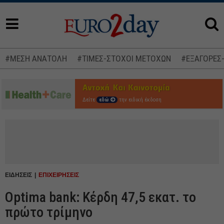
#ΜΕΣΗ ΑΝΑΤΟΛΗ
#ΤΙΜΕΣ-ΣΤΟΧΟΙ ΜΕΤΟΧΩΝ
#ΕΞΑΓΟΡΕΣ
Δείτε
εδώ
την ειδική έκδοση
ΕΙΔΗΣΕΙΣ
ΕΠΙΧΕΙΡΗΣΕΙΣ
Optima bank: Κέρδη 47,5 εκατ. το
πρώτο τρίμηνο