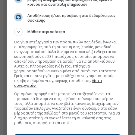
κοινού και ανάπτυξη υπηρεσιών
Αποθήκευση ή/και πρόσβαση στα δεδομένα μιας
συσκευής
Μάθετε περισσότερα
Θα γίνει επεξεργασία των προσωπικών σας δεδομένων και
οι πληροφορίες από τη συσκευή σας (cookie, μοναδικά
αναγνωριστικά και άλλα δεδομένα συσκευής) ενδέχεται να
κοινοποιηθούν σε 237 παρόχους, οι οποίοι μπορούν να
αποκτήσουν πρόσβαση σε αυτές ή να τις αποθηκεύσουν.
Αυτές οι πληροφορίες ενδέχεται επίσης να
χρησιμοποιηθούν συγκεκριμένα από αυτόν τον ιστότοπο.
Εμείς και οι συνεργάτες μας ενδέχεται να χρησιμοποιούμε
ακριβή δεδομένα γεωγραφικής τοποθεσίας.
Λίστα
συνεργατών.
Ορισμένοι προμηθευτές μπορεί να επεξεργάζονται τα
προσωπικά δεδομένα σας με βάση το έννομο συμφέρον
τους, αλλά μπορείτε να αρνηθείτε κάνοντας διαχείριση των
παρακάτω επιλογών. Αναζητήστε έναν σύνδεσμο στο κάτω
μέρος αυτής της σελίδας ή στο μενού του ιστοτόπου, για να
διαχειριστείτε ή να ανακαλέσετε τη συναίνεσή σας στις
ρυθμίσεις απορρήτου και cookie.