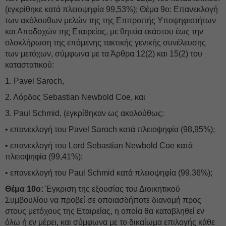
(εγκρίθηκε κατά πλειοψηφία 99,53%); Θέμα 9ο: Επανεκλογή
των ακόλουθων μελών της της Επιτροπής Υποψηφιοτήτων
και Αποδοχών της Εταιρείας, με θητεία εκάστου έως την
ολοκλήρωση της επόμενης τακτικής γενικής συνέλευσης
των μετόχων, σύμφωνα με τα Άρθρα 12(2) και 15(2) του
καταστατικού:
1. Pavel Saroch,
2. Λόρδος Sebastian Newbold Coe, και
3. Paul Schmid, (εγκρίθηκαν ως ακολούθως:
• επανεκλογή του Pavel Saroch κατά πλειοψηφία (98,95%);
• επανεκλογή του Lord Sebastian Newbold Coe κατά
πλειοψηφία (99,41%);
• επανεκλογή του Paul Schmid κατά πλειοψηφία (99,36%);
Θέμα 10ο:
Έγκριση της εξουσίας του Διοικητικού
Συμβουλίου να προβεί σε οποιασδήποτε διανομή προς
στους μετόχους της Εταιρείας, η οποία θα καταβληθεί εν
όλω ή εν μέρει, και σύμφωνα με το δικαίωμα επιλογής κάθε