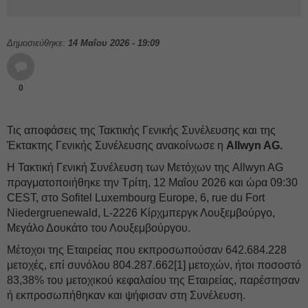
Δημοσιεύθηκε:
14 Μαΐου 2026 - 19:09
0
Τις αποφάσεις της Τακτικής Γενικής Συνέλευσης και της
Έκτακτης Γενικής Συνέλευσης ανακοίνωσε η
Allwyn AG.
Η Τακτική Γενική Συνέλευση των Μετόχων της Allwyn AG
πραγματοποιήθηκε την Τρίτη, 12 Μαΐου 2026 και ώρα 09:30
CEST, στο Sofitel Luxembourg Europe, 6, rue du Fort
Niedergruenewald, L-2226 Κίρχμπεργκ Λουξεμβούργο,
Μεγάλο Δουκάτο του Λουξεμβούργου.
Μέτοχοι της Εταιρείας που εκπροσωπούσαν 642.684.228
μετοχές, επί συνόλου 804.287.662[1] μετοχών, ήτοι ποσοστό
83,38% του μετοχικού κεφαλαίου της Εταιρείας, παρέστησαν
ή εκπροσωπήθηκαν και ψήφισαν στη Συνέλευση.