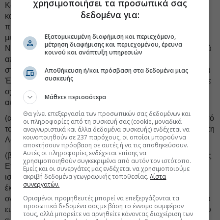
χρησιμοποιήσει τα προσωπικά σας
Κώδικα Ενοχών, χωρίς λύση, εκκαθάριση ή θέση σε
δεδομένα για:
καθεστώς εκκαθάρισης και χωρίς διακοπή της νομικής
προσωπικότητας, της ύπαρξής της και της ιδιότητας των
Εξατομικευμένη διαφήμιση και περιεχόμενο,
μετόχων της, σύμφωνα με το άρθρο 1061-1 παρ. 1 του
μέτρηση διαφήμισης και περιεχομένου, έρευνα
Νόμου του 1915 (η Μεταφορά Έδρας στην Ελβετία), με ισχύ
κοινού και ανάπτυξη υπηρεσιών
από την ημερομηνία καταχώρισης της Μεταφορά Έδρας
στην Ελβετία στο ελβετικό εμπορικό μητρώο (η Ημερομηνία
Αποθήκευση ή/και πρόσβαση στα δεδομένα μιας
συσκευής
Έναρξης Ισχύος της Μεταφορά Έδρας στην Ελβετία), και σε
σχέση με την Μεταφορά Έδρας στην Ελβετία, έγκριση των
Μάθετε περισσότερα
ακόλουθων:
Θα γίνει επεξεργασία των προσωπικών σας δεδομένων και
(α) της μεταφοράς της καταστατικής έδρας της Εταιρείας από
οι πληροφορίες από τη συσκευή σας (cookie, μοναδικά
το Λουξεμβούργο, Μεγάλο Δουκάτο του Λουξεμβούργου, στη
αναγνωριστικά και άλλα δεδομένα συσκευής) ενδέχεται να
κοινοποιηθούν σε 237 παρόχους, οι οποίοι μπορούν να
Λουκέρνη της Ελβετίας,
αποκτήσουν πρόσβαση σε αυτές ή να τις αποθηκεύσουν.
Αυτές οι πληροφορίες ενδέχεται επίσης να
(β) της διατήρησης του εκδοθέντος μετοχικού κεφαλαίου της
χρησιμοποιηθούν συγκεκριμένα από αυτόν τον ιστότοπο.
Εταιρείας, όπως υφίσταται αμέσως πριν από την έναρξη
Εμείς και οι συνεργάτες μας ενδέχεται να χρησιμοποιούμε
ακριβή δεδομένα γεωγραφικής τοποθεσίας.
Λίστα
ισχύος της Μεταφοράς Έδρας στην Ελβετία, και της
συνεργατών.
έκφρασής του σε ευρώ, στο ίδιο ποσό, αποτελούμενο από
Ορισμένοι προμηθευτές μπορεί να επεξεργάζονται τα
ονομαστικές μετοχές ονομαστικής αξίας τριάντα λεπτών του
προσωπικά δεδομένα σας με βάση το έννομο συμφέρον
ευρώ (EUR 0,30) εκάστη, με τη σημείωση ότι το σύνολο του
τους, αλλά μπορείτε να αρνηθείτε κάνοντας διαχείριση των