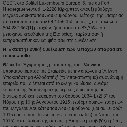
CEST, στο Sofitel Luxembourg Europe, 6, rue du Fort
Niedergruenewald, L-2226 Κίρχμπεργκ Λουξεμβούργο,
Μεγάλο Δουκάτο του Λουξεμβούργου. Μέτοχοι της Εταιρείας
που εκπροσωπούσαν 642.456.350 μετοχές, επί συνόλου
804.287.662[1] μετοχών, ήτοι ποσοστό 83,35% του
μετοχικού κεφαλαίου της Εταιρείας, παρέστησαν ή
εκπροσωπήθηκαν και ψήφισαν στη Συνέλευση.
H Έκτακτη Γενική Συνέλευση των Μετόχων αποφάσισε
τα ακόλουθα:
Θέμα 1ο:
Έγκριση της μετατροπής του ελληνικού
υποκαταστήματος της Εταιρείας με την επωνυμία “Allwyn
Υποκατάστημα Αλλοδαπής” (το Υποκατάστημα) σε ανώνυμη
εταιρεία που διέπεται από το ελληνικό δίκαιο, δυνάμει
ευρωπαϊκής διασυνοριακής μερικής διάσπασης με
διαχωρισμό κατ’ εφαρμογή του άρθρου 1034-1 (2) 3° του
Νόμου της 10ης Αυγούστου 1915 περί εμπορικών εταιρειών
του Μεγάλου Δουκάτου του Λουξεμβούργου (Loi du 10 août
1915 concernant les sociétés commerciales) (ο Νόμος του
1915), στο πλαίσιο της οποίας η Εταιρεία μεταβιβάζει μέρος