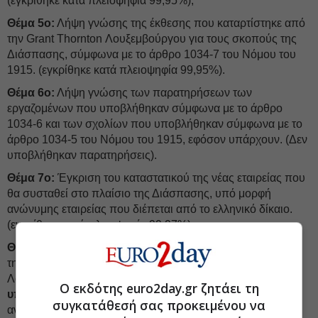
(εγκρίθηκε κατά πλειοψηφία 99,95%);
Θέμα 5ο:
Λήψη γνώσης της έκθεσης που καταρτίστηκε από
την Grant Thornton Λουξεμβούργου για τους σκοπούς της
Διάσπασης, σύμφωνα με το άρθρο 1034-7 του Νόμου του
1915. (εγκρίθηκε κατά πλειοψηφία 99,95%).
Θέμα 6ο:
Λήψη γνώσης των παρατηρήσεων των
εργαζομένων που υποβλήθηκαν σύμφωνα με το άρθρο
1034-6 και των σχολίων που υποβλήθηκαν σύμφωνα με το
άρθρο 1034-5 του Νόμου του 1915, εφόσον υπάρχουν. (Δεν
υποβλήθηκαν παρατηρήσεις).
Θέμα 7ο:
Έγκριση του καταστατικού της νέας εταιρείας που
θα συσταθεί στο πλαίσιο της Διάσπασης, υπό μορφή
ανώνυμης εταιρείας που διέπεται από το ελληνικό δίκαιο.
(εγκρίθηκε κατά πλειοψηφία 99,97%).
Θέμα 8ο:
Έγκριση της μεταφοράς της καταστατικής έδρας
της Εταιρείας από το Λουξεμβούργο, Μεγάλο Δουκάτο του
Λουξεμβούργου,
στη Λουκέρνη της Ελβετίας, και
Ο εκδότης euro2day.gr ζητάει τη
υπαγωγής της Εταιρείας στο ελβετικό δίκαιο
ως
συγκατάθεσή σας προκειμένου να
ανώνυμης εταιρείας κατά τα άρθρα 620 επ. του Ελβετικού