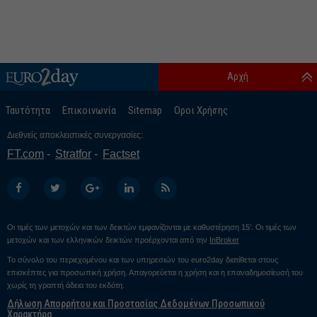
Αρχή
Ταυτότητα
Επικοινωνία
Sitemap
Οροι Χρήσης
Διεθνείς αποκλειστικές συνεργασίες:
FT.com
Stratfor
Factset
Οι τιμές των μετοχών και των δεικτών εμφανίζονται με καθυστέρηση 15’. Οι τιμές των
μετοχών και των ελληνικών δεικτών προέρχονται από την
InBroker
Το σύνολο του περιεχομένου και των υπηρεσιών του euro2day διατίθεται στους
επισκέπτες για προσωπική χρήση. Απαγορεύεται η χρήση και η επαναδημοσίευσή του
χωρίς τη γραπτή άδεια του εκδότη.
Δήλωση Απορρήτου και Προστασίας Δεδομένων Προσωπικού
Χαρακτήρα