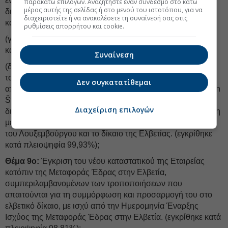
ενεργητικού και του παθητικού της Εταιρείας, χωρίς
παρακάτω επιλογών. Αναζητήστε έναν σύνδεσμο στο κάτω
μέρος αυτής της σελίδας ή στο μενού του ιστοτόπου, για να
διακοπή, περιορισμό ή δέσμευση, θα παραμείνει στην
διαχειριστείτε ή να ανακαλέσετε τη συναίνεσή σας στις
κατοχή της Εταιρείας,
ρυθμίσεις απορρήτου και cookie.
(γ) της διατήρησης της εταιρικής επωνυμίας «Allwyn AG»,
και 2 Έκτακτη Γενική Συνέλευση
Συναίνεση
(δ) της παροχής εξουσιοδότησης προς οποιοδήποτε μέλος
του Διοικητικού Συμβουλίου ή προς οποιουσδήποτε δύο
Δεν συγκατατίθεμαι
από τους/τις Naida Buljugic, Jonathan Dale Handyside, Jan
Štěrba και Kresimir Spajic, ενεργούντες από κοινού, για τη
Διαχείριση επιλογών
διενέργεια όλων των απαιτούμενων διατυπώσεων σε σχέση
με τη Μεταφορά Έδρας στην Ελβετία σύμφωνα με το δίκαιο
του Λουξεμβούργου και το δίκαιο της Ελβετίας. (εγκρίθηκε
κατά πλειοψηφία 99,93%);
Θέμα 9ο:
Έγκριση του νέου καταστατικού της Εταιρείας
κατόπιν της Μεταφοράς Έδρας στην Ελβετία,
συμπεριλαμβανομένων των τροποποιήσεων που
απαιτούνται για τη συμμόρφωση και προσαρμογή του στο
ελβετικό δίκαιο, με ισχύ από την Ημερομηνία Έναρξης
Ισχύος της Μεταφοράς Έδρας στην Ελβετία. (εγκρίθηκε κατά