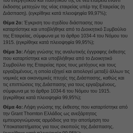
του ενεργητικού και παθητικού της σε νέα εταιρεία έναντι
έκδοσης μετοχών της νέας εταιρείας υπέρ της Εταιρείας (η
Διάσπαση). (εγκρίθηκε κατά πλειοψηφία 99,97%);
Θέμα 2ο:
Έγκριση του σχεδίου διάσπασης που
καταρτίστηκε και υποβλήθηκε από το Διοικητικό Συμβούλιο
της Εταιρείας, σύμφωνα με το άρθρο 1034-4 του Νόμου του
1915. (εγκρίθηκε κατά πλειοψηφία 99,95%);
Θέμα 3ο:
Λήψη γνώσης της αναλυτικής έγγραφης έκθεσης
που καταρτίστηκε και υποβλήθηκε από το Διοικητικό
Συμβούλιο της Εταιρείας προς τους μετόχους και τους
εργαζομένους, η οποία εξηγεί και αιτιολογεί μεταξύ άλλων τις
νομικές και οικονομικές πτυχές της Διάσπασης, καθώς και
τις επιπτώσεις της Διάσπασης για τους εργαζομένους,
σύμφωνα με το άρθρο 1034-6 του Νόμου του 1915.
(εγκρίθηκε κατά πλειοψηφία 99,95%);
Θέμα 4ο:
Λήψη γνώσης της έκθεσης που καταρτίστηκε από
την Grant Thornton Ελλάδος ως ανεξάρτητος
εμπειρογνώμονας αρμόδιος για την αποτίμηση του
Υποκαταστήματος για τους σκοπούς της Διάσπασης.