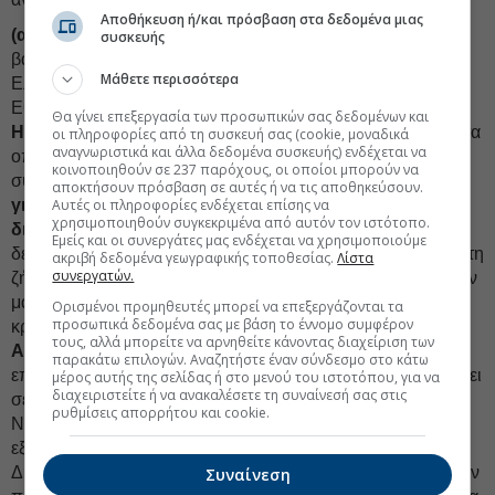
Αποθήκευση ή/και πρόσβαση στα δεδομένα μιας
(α) Η αύξηση μετοχικού κεφαλαίου
υποστηρίχθηκε από
συσκευής
βασικές επενδύσεις (cornerstone investments) από το
Μάθετε περισσότερα
Ελληνικό Δημόσιο (εκπροσωπούμενο από τον Υπουργό
Εθνικής Οικονομίας και Οικονομικών) και την
Aeolus
Θα γίνει επεξεργασία των προσωπικών σας δεδομένων και
Holdings S.à r.l
. (οντότητα ανήκουσα σε κεφάλαια (funds) τα
οι πληροφορίες από τη συσκευή σας (cookie, μοναδικά
αναγνωριστικά και άλλα δεδομένα συσκευής) ενδέχεται να
οποία συμβουλεύει η
CVC Advisers Greece Μ.Α.Ε
. ή/και
κοινοποιηθούν σε 237 παρόχους, οι οποίοι μπορούν να
συνδεδεμένες με αυτήν εταιρείες), οι οποίες
εγγράφηκαν
αποκτήσουν πρόσβαση σε αυτές ή να τις αποθηκεύσουν.
για περίπου €1,3 δισεκατομμύρια και €1,2
Αυτές οι πληροφορίες ενδέχεται επίσης να
χρησιμοποιηθούν συγκεκριμένα από αυτόν τον ιστότοπο.
δισεκατομμύρια, αντίστοιχα.
Πέραν των βασικών
Εμείς και οι συνεργάτες μας ενδέχεται να χρησιμοποιούμε
δεσμεύσεων, η προσφορά προσέλκυσε σημαντική πρόσθετη
ακριβή δεδομένα γεωγραφικής τοποθεσίας.
Λίστα
συνεργατών.
ζήτηση τύπου anchor από πλήθος παγκόσμιων, κορυφαίων
μακροπρόθεσμων θεσμικών επενδυτών, καθώς και
Ορισμένοι προμηθευτές μπορεί να επεξεργάζονται τα
προσωπικά δεδομένα σας με βάση το έννομο συμφέρον
κρατικών επενδυτικών ταμείων, όπως η
Qatar Investment
τους, αλλά μπορείτε να αρνηθείτε κάνοντας διαχείριση των
Authority (QIA
) και η
K Group Capital Partners
(το
παρακάτω επιλογών. Αναζητήστε έναν σύνδεσμο στο κάτω
επενδυτικό ταμείο υποστηριζόμενο από την QIA που εστιάζει
μέρος αυτής της σελίδας ή στο μενού του ιστοτόπου, για να
διαχειριστείτε ή να ανακαλέσετε τη συναίνεσή σας στις
σε επενδυτικές δραστηριότητες στην Ελλάδα). Τελικά, οι
ρυθμίσεις απορρήτου και cookie.
Νέες Μετοχές που προσφέρθηκαν στην αγορά (δηλ.
εξαιρουμένων των ανέκκλητων δεσμεύσεων του Ελληνικού
Δημοσίου και της Aeolus Holdings S.à r.l.) υπερκαλύφθηκαν
Συναίνεση