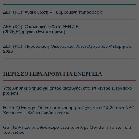
ΔΕΗ (ΚΟ): Ανακοίνωση – Ρυθμιζόμενη πληροφορία
ΔΕΗ (ΚΟ): Οικονομική έκθεση ΔΕΗ Α.Ε.
(2026,Εξαμηνιαία,Ενοποιημένη)
ΔΕΗ (ΚΟ): Παρουσίαση Οικονομικών Αποτελεσμάτων Α’ εξαμήνου
2026
ΠΕΡΙΣΣΟΤΕΡΑ ΑΡΘΡΑ ΓΙΑ
ΕΝΕΡΓΕΙΑ
Υποβλήθηκε αίτημα για ρήτρα διαφυγής, στο επίκεντρο ενεργειακά
projects
HelleniQ Energy: Outperform και τιμή-στόχος στα €14,20 από NBG
Securities – Βλέπει άνοδο κερδών
GSI: NAVTEX το φθινόπωρο μετά το ντιλ με Meridiam-Το τεστ επί
του πεδίου