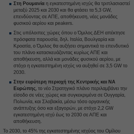
Στη Ρουμανία
η εγκατεστημένη ισχύς θα τριπλασιαστεί
μεταξύ 2025 και 2030 και θα φτάσει τα 5,3 GW,
επενδύοντας σε ΑΠΕ, αποθήκευση, νέες μονάδες
φυσικού αερίου και peakers.
Στις υπόλοιπες χώρες όπου ο Όμιλος ΔΕH απέκτησε
πρόσφατα παρουσία, δηλ. Ιταλία, Βουλγαρία και
Κροατία, ο Όμιλος θα αυξήσει σημαντικά το επενδυτικό
του πλάνο κατασκευάζοντας κυρίως ΑΠΕ και
αποθήκευση, αλλά και μονάδες φυσικού αερίου, με
στόχο η εγκατεστημένη ισχύς να αυξηθεί σε 3,5 GW το
2030.
Στην ευρύτερη περιοχή της Κεντρικής και ΝΑ
Ευρώπης
, το νέο Στρατηγικό πλάνο περιλαμβάνει την
είσοδο σε νέες χώρες και συγκεκριμένα σε Ουγγαρία,
Πολωνία, και Σλοβακία, μέσω τόσο οργανικής
ανάπτυξης όσο και εξαγορών, με στόχο 2,2 GW
εγκατεστημένη ισχύ έως το 2030 σε ΑΠΕ και
αποθήκευση.
Το 2030, το 45% της εγκατεστημένης ισχύος του Ομίλου