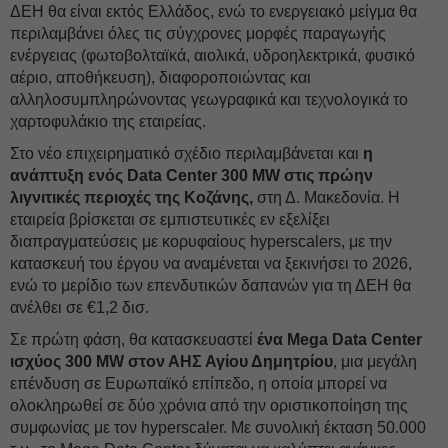
ΔΕH θα είναι εκτός Ελλάδος, ενώ το ενεργειακό μείγμα θα
περιλαμβάνει όλες τις σύγχρονες μορφές παραγωγής
ενέργειας (φωτοβολταϊκά, αιολικά, υδροηλεκτρικά, φυσικό
αέριο, αποθήκευση), διαφοροποιώντας και
αλληλοσυμπληρώνοντας γεωγραφικά και τεχνολογικά το
χαρτοφυλάκιο της εταιρείας.
Στο νέο επιχειρηματικό σχέδιο περιλαμβάνεται και
η
ανάπτυξη ενός Data Center 300 MW στις πρώην
λιγνιτικές περιοχές της Κοζάνης,
στη Δ. Μακεδονία. Η
εταιρεία βρίσκεται σε εμπιστευτικές εν εξελίξει
διαπραγματεύσεις με κορυφαίους hyperscalers, με την
κατασκευή του έργου να αναμένεται να ξεκινήσει το 2026,
ενώ το μερίδιο των επενδυτικών δαπανών για τη ΔΕH θα
ανέλθει σε €1,2 δισ.
Σε πρώτη φάση, θα κατασκευαστεί
ένα Mega Data Center
ισχύος 300 MW στον ΑΗΣ Αγίου Δημητρίου
, μια μεγάλη
επένδυση σε Ευρωπαϊκό επίπεδο, η οποία μπορεί να
ολοκληρωθεί σε δύο χρόνια από την οριστικοποίηση της
συμφωνίας με τον hyperscaler. Με συνολική έκταση 50.000