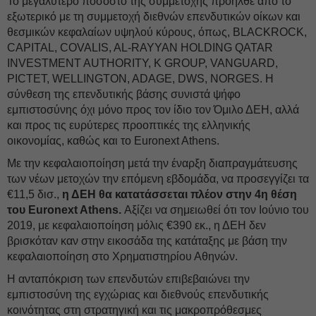
Το μεγαλύτερο ποσοστό της συμμετοχής προήλθε από το
εξωτερικό με τη συμμετοχή διεθνών επενδυτικών οίκων και
θεσμικών κεφαλαίων υψηλού κύρους, όπως, BLACKROCK,
CAPITAL, COVALIS, AL-RAYYAN HOLDING QATAR
INVESTMENT AUTHORITY, K GROUP, VANGUARD,
PICTET, WELLINGTON, ADAGE, DWS, NORGES. Η
σύνθεση της επενδυτικής βάσης συνιστά ψήφο
εμπιστοσύνης όχι μόνο προς τον ίδιο τον Όμιλο ΔΕH, αλλά
και προς τις ευρύτερες προοπτικές της ελληνικής
οικονομίας, καθώς και το Euronext Athens.
Με την κεφαλαιοποίηση μετά την έναρξη διαπραγμάτευσης
των νέων μετοχών την επόμενη εβδομάδα, να προσεγγίζει τα
€11,5 δισ.,
η ΔΕH θα κατατάσσεται πλέον στην 4η θέση
του Euronext Athens.
Αξίζει να σημειωθεί ότι τον Ιούνιο του
2019, με κεφαλαιοποίηση μόλις €390 εκ., η ΔΕH δεν
βρισκόταν καν στην εικοσάδα της κατάταξης με βάση την
κεφαλαιοποίηση στο Χρηματιστηρίου Αθηνών.
Η ανταπόκριση των επενδυτών επιβεβαιώνει την
εμπιστοσύνη της εγχώριας και διεθνούς επενδυτικής
κοινότητας στη στρατηγική και τις μακροπρόθεσμες