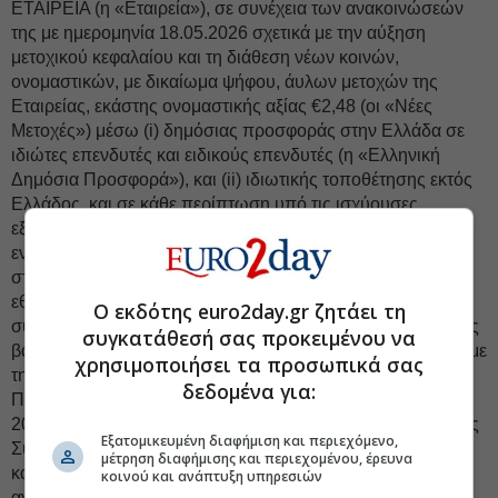
ΕΤΑΙΡΕΙΑ (η «Εταιρεία»), σε συνέχεια των ανακοινώσεών
της με ημερομηνία 18.05.2026 σχετικά με την αύξηση
μετοχικού κεφαλαίου και τη διάθεση νέων κοινών,
ονομαστικών, με δικαίωμα ψήφου, άυλων μετοχών της
Εταιρείας, εκάστης ονομαστικής αξίας €2,48 (οι «Νέες
Μετοχές») μέσω (i) δημόσιας προσφοράς στην Ελλάδα σε
ιδιώτες επενδυτές και ειδικούς επενδυτές (η «Ελληνική
Δημόσια Προσφορά»), και (ii) ιδιωτικής τοποθέτησης εκτός
Ελλάδος, και σε κάθε περίπτωση υπό τις ισχύουσες
εξαιρέσεις από την υποχρέωση δημοσίευσης ή χρήσης
ενημερωτικού δελτίου διασυνοριακά, όπως προβλέπεται
στον Κανονισμό (ΕΕ) 2017/1129 ή/και άλλες διατάξεις
εθνικού δικαίου των σχετικών δικαιοδοσιών,
Ο εκδότης euro2day.gr ζητάει τη
συμπεριλαμβανομένων των Ηνωμένων Πολιτειών Αμερικής
συγκατάθεσή σας προκειμένου να
βάσει του Κανόνα 144Α (η «Θεσμική Προσφορά» και, μαζί με
χρησιμοποιήσει τα προσωπικά σας
την Ελληνική Δημόσια Προσφορά, η «Συνδυασμένη
δεδομένα για:
Προσφορά»), και σε συνέχεια της ανακοίνωσής της στις
20.05.2026 σχετικά με την ενδεικτική τιμή και το μέγεθος της
Εξατομικευμένη διαφήμιση και περιεχόμενο,
Συνδυασμένης Προσφοράς μετά την ισχυρή ζήτηση που
μέτρηση διαφήμισης και περιεχομένου, έρευνα
καταγράφηκε κατά τη διαδικασία βιβλίου προσφορών,
κοινού και ανάπτυξη υπηρεσιών
ανακοινώνει τα ακόλουθα: