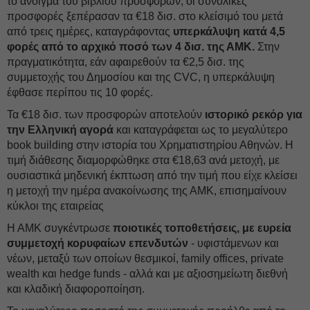
το άνοιγμα του βιβλίου προσφορών, οι συνολικές
προσφορές ξεπέρασαν τα €18 δισ. στο κλείσιμό του μετά
από τρεις ημέρες, καταγράφοντας
υπερκάλυψη κατά 4,5
φορές από το αρχικό ποσό των 4 δισ. της ΑΜΚ.
Στην
πραγματικότητα, εάν αφαιρεθούν τα €2,5 δισ. της
συμμετοχής του Δημοσίου και της CVC, η υπερκάλυψη
έφθασε περίπου τις 10 φορές.
Τα €18 δισ. των προσφορών αποτελούν
ιστορικό ρεκόρ για
την Ελληνική αγορά
και καταγράφεται ως το μεγαλύτερο
book building στην ιστορία του Χρηματιστηρίου Αθηνών. Η
τιμή διάθεσης διαμορφώθηκε στα €18,63 ανά μετοχή, με
ουσιαστικά μηδενική έκπτωση από την τιμή που είχε κλείσει
η μετοχή την ημέρα ανακοίνωσης της ΑΜΚ, επισημαίνουν
κύκλοι της εταιρείας
Η ΑΜΚ συγκέντρωσε
ποιοτικές τοποθετήσεις, με ευρεία
συμμετοχή κορυφαίων επενδυτών
- υφιστάμενων και
νέων, μεταξύ των οποίων θεσμικοί, family offices, private
wealth και hedge funds - αλλά και με αξιοσημείωτη διεθνή
και κλαδική διαφοροποίηση.