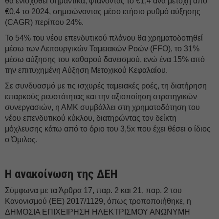
θα ενισχυθεί σημαντικά, φτάνοντας το €1,4 ανά μετοχή από
€0,4 το 2024, σημειώνοντας μέσο ετήσιο ρυθμό αύξησης
(CAGR) περίπου 24%.
Το 54% του νέου επενδυτικού πλάνου θα χρηματοδοτηθεί
μέσω των Λειτουργικών Ταμειακών Ροών (FFO), το 31%
μέσω αύξησης του καθαρού δανεισμού, ενώ ένα 15% από
την επιτυχημένη Αύξηση Μετοχικού Κεφαλαίου.
Σε συνδυασμό με τις ισχυρές ταμειακές ροές, τη διατήρηση
επαρκούς ρευστότητας και την αξιοποίηση στρατηγικών
συνεργασιών, η ΑΜΚ συμβάλλει στη χρηματοδότηση του
νέου επενδυτικού κύκλου, διατηρώντας τον δείκτη
μόχλευσης κάτω από το όριο του 3,5x που έχει θέσει ο ίδιος
ο Όμιλος.
Η ανακοίνωση της ΔΕH
Σύμφωνα με τα Άρθρα 17, παρ. 2 και 21, παρ. 2 του
Κανονισμού (ΕΕ) 2017/1129, όπως τροποποιήθηκε, η
ΔΗΜΟΣΙΑ ΕΠΙΧΕΙΡΗΣΗ ΗΛΕΚΤΡΙΣΜΟΥ ΑΝΩΝΥΜΗ