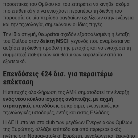
προοπτικές του Ομίλου και του επιτρέπει να κινηθεί ακόμα
πιο επιθετικά για να ενισχύσει περαιτέρω τη διεθνή του
παρουσία σε μία περίοδο ραγδαίων εξελίξεων στην ενέργεια
και την τεχνολογία, σημειώνουν οι ίδιες πηγές.
Την ίδια στιγμή, θεωρείται σχεδόν εξασφαλισμένη η ένταξη
του Ομίλου στον
δείκτη MSCI
, γεγονός που αναμένεται να
αυξήσει τη διεθνή προβολή της μετοχής και να ενισχύσει τη
συμμετοχή παθητικών και θεσμικών κεφαλαίων από το
εξωτερικό.
Επενδύσεις €24 δισ. για περαιτέρω
επέκταση
Η επιτυχής ολοκλήρωση της ΑΜΚ σηματοδοτεί την έναρξη
ενός νέου κύκλου ισχυρής ανάπτυξης, με αιχμή
στρατηγικές επενδύσεις
σε κρίσιμες ενεργειακές και
τεχνολογικές υποδομές, εντός και εκτός Ελλάδος.
Η ΔΕH μπαίνει στο club των μεγάλων Ενεργειακών Ομίλων
της Ευρώπης, αλλάζει επίπεδο και από περιφερειακός
ηγέτης στη Νοτιοανατολική Ευρώπη, μεγαλώνει και ξεκινά το