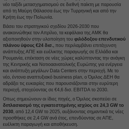
νέο ταξίδι μετασχηματισμού σε διεθνή παίκτη με παρουσία
από τη Μαύρη Θάλασσα έως την Τυρρηνική και από την
Κρήτη έως την Πολωνία.
Βάσει του στρατηγικού σχεδίου 2026-2030 που
ανακοινώθηκε τον Απρίλιο, τα κεφάλαια της ΑΜΚ θα
αξιοποιηθούν στην υλοποίηση του
φιλόδοξου επενδυτικού
πλάνου ύψους €24 δισ.,
που περιλαμβάνει επιτάχυνση
ανάπτυξης ΑΠΕ και ευέλικτης παραγωγής σε Ελλάδα και
Ρουμανία, επέκταση σε νέες χώρες καλύπτοντας την ανάγκη
της Κεντρικής και Νοτιοαανατολικής Ευρώπης για ενέργεια
και ανάπτυξη μεγάλων Data Centers στην περιοχή. Με το
νέο, έντονα αναπτυξιακό business plan, ο Όμιλος ΔΕH θα
αδράξει τις ευκαιρίες που παρουσιάζονται στην ευρύτερη
περιοχή, στοχεύοντας σε €4,6 δισ. EBITDA το 2030.
Οπως σημειώνουν οι ίδιες πηγές, ο Όμιλος σκοπεύει σε
διπλασιασμό της εγκατεστημένης ισχύος σε 24,3 GW το
2030
, από 12,4 GW το 2025, αυξάνοντας σημαντικά τις νέες
προσθήκες σε 2,4 GW ανά έτος, επενδύοντας σε ΑΠΕ,
ευέλικτη παραγωγή και αποθήκευση.