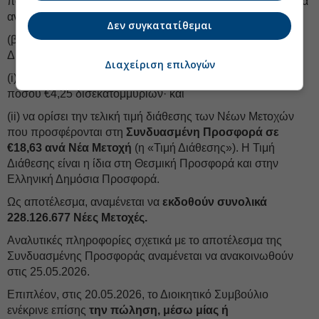
πολλαπλώς, με το μεγαλύτερο μέρος των Νέων Μετοχών να
αναμένεται να κατανεμηθεί σε υφιστάμενους μετόχους.
Δεν συγκατατίθεμαι
(β) Βάσει της ανωτέρω ζήτησης, στις 20.05.2026, το
Διοικητικό Συμβούλιο της Εταιρείας αποφάσισε:
Διαχείριση επιλογών
(i) να αποδεχθεί προσφορές για Νέες Μετοχές συνολικού
ποσού €4,25 δισεκατομμυρίων· και
(ii) να ορίσει την τελική τιμή διάθεσης των Νέων Μετοχών
που προσφέρονται στη
Συνδυασμένη Προσφορά σε
€18,63 ανά Νέα Μετοχή
(η «Τιμή Διάθεσης»). Η Τιμή
Διάθεσης είναι η ίδια στη Θεσμική Προσφορά και στην
Ελληνική Δημόσια Προσφορά.
Ως αποτέλεσμα, αναμένεται να
εκδοθούν συνολικά
228.126.677 Νέες Μετοχές.
Αναλυτικές πληροφορίες σχετικά με το αποτέλεσμα της
Συνδυασμένης Προσφοράς αναμένεται να ανακοινωθούν
στις 25.05.2026.
Επιπλέον, στις 20.05.2026, το Διοικητικό Συμβούλιο
ενέκρινε επίσης
την πώληση, μέσω μίας ή