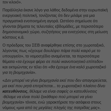
τον κλοιό
».
Παράλληλα έκανε λόγο για λάθος δεδομένα στην ευρωπαϊκή
ενεργειακή πολιτική, τονίζοντας ότι δεν μιλάμε για μια
πραγματικά ενοποιημένη αγορά. Ωστόσο σημείωσε ότι
γίνονται βήματα τις τελευταίες εβδομάδες, με περισσότερο
δημοσιονομικό χώρο, συζητήσεις για ενισχύσεις στη μείωση
κόστους κ.ά.
Ο πρόεδρος του ΣΕΒ αναφέρθηκε επίσης στο χωροταξικό,
λέγοντας πως «
έχουμε δουλέψει πάρα πολύ καιρό με το
υπουργείο
», το νομοσχέδιο αναμένεται, τα περισσότερα
θέματα «
τα έχουμε φέρει σε πολύ ικανοποιητικό επίπεδο
»
και εκτιμώντας εν τέλει ότι «
θα έχουμε ένα καλό χωροταξικό
για τη βιομηχανία
».
«
Δεν μπορεί να γίνει βιομηχανία εκεί που δεν απαγορεύεται,
μα εκεί που ρητά επιτρέπεται... το χωροταξικό πλαίσιο δίνει
κατευθύνσεις
, θέλαμε να είναι σαφείς οι κατευθύνσεις
-θέλαμε να είναι πολύ ξεκάθαρο πού μπορεί να γίνει
βιομηχανία
» τόνισε, ενώ χαρακτήρισε την ασάφεια στους
νόμους «
μια από τις μεγάλες πληγές της πατρίδας μας
».