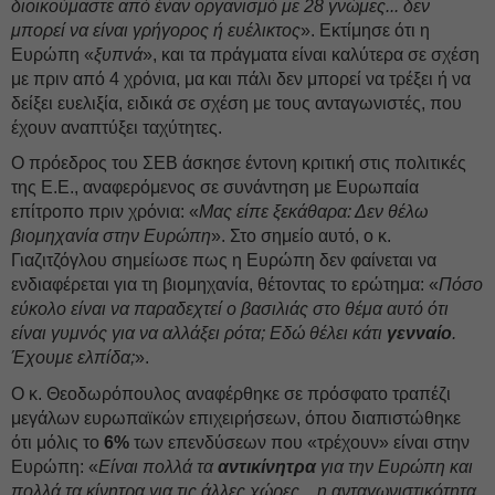
διοικούμαστε από έναν οργανισμό με 28 γνώμες... δεν
μπορεί να είναι γρήγορος ή ευέλικτος
». Εκτίμησε ότι η
Ευρώπη «
ξυπνά
», και τα πράγματα είναι καλύτερα σε σχέση
με πριν από 4 χρόνια, μα και πάλι δεν μπορεί να τρέξει ή να
δείξει ευελιξία, ειδικά σε σχέση με τους ανταγωνιστές, που
έχουν αναπτύξει ταχύτητες.
Ο πρόεδρος του ΣΕΒ άσκησε έντονη κριτική στις πολιτικές
της Ε.Ε., αναφερόμενος σε συνάντηση με Ευρωπαία
επίτροπο πριν χρόνια: «
Μας είπε ξεκάθαρα: Δεν θέλω
βιομηχανία στην Ευρώπη
». Στο σημείο αυτό, ο κ.
Γιαζιτζόγλου σημείωσε πως η Ευρώπη δεν φαίνεται να
ενδιαφέρεται για τη βιομηχανία, θέτοντας το ερώτημα: «
Πόσο
εύκολο είναι να παραδεχτεί ο βασιλιάς στο θέμα αυτό ότι
είναι γυμνός για να αλλάξει ρότα; Εδώ θέλει κάτι
γενναίο
.
Έχουμε ελπίδα;
».
Ο κ. Θεοδωρόπουλος αναφέρθηκε σε πρόσφατο τραπέζι
μεγάλων ευρωπαϊκών επιχειρήσεων, όπου διαπιστώθηκε
ότι μόλις το
6%
των επενδύσεων που «τρέχουν» είναι στην
Ευρώπη: «
Είναι πολλά τα
αντικίνητρα
για την Ευρώπη και
πολλά τα κίνητρα για τις άλλες χώρες... η ανταγωνιστικότητα