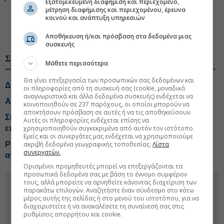
Εξατομικευμένη διαφήμιση και περιεχόμενο,
μέτρηση διαφήμισης και περιεχομένου, έρευνα
#ΣΕΒ
#Σπύρος Θεοδωρόπουλος
κοινού και ανάπτυξη υπηρεσιών
#Βιομηχανία Ευρώπη
Αποθήκευση ή/και πρόσβαση στα δεδομένα μιας
συσκευής
ΣΧΕΤΙΚΑ ΘΕΜΑΤΑ
Μάθετε περισσότερα
Θα γίνει επεξεργασία των προσωπικών σας δεδομένων και
ΔΕΘ: Οι φορολογικές παρεμβάσεις που ζητά η αγορά
οι πληροφορίες από τη συσκευή σας (cookie, μοναδικά
αναγνωριστικά και άλλα δεδομένα συσκευής) ενδέχεται να
Αλμα για τις παραγγελίες στα γερμανικά εργοστάσια
κοινοποιηθούν σε 237 παρόχους, οι οποίοι μπορούν να
αποκτήσουν πρόσβαση σε αυτές ή να τις αποθηκεύσουν.
ΣΕΒ: Η κυβερνοασφάλεια περνά στον πυρήνα της
Αυτές οι πληροφορίες ενδέχεται επίσης να
χρησιμοποιηθούν συγκεκριμένα από αυτόν τον ιστότοπο.
επιχειρησιακής στρατηγικής
Εμείς και οι συνεργάτες μας ενδέχεται να χρησιμοποιούμε
ακριβή δεδομένα γεωγραφικής τοποθεσίας.
Λίστα
Ρεκόρ 4,5 ετών για τα ευρωπαϊκά εργοστάσια αλλά η
συνεργατών.
ανάκαμψη «χωλαίνει»
Ορισμένοι προμηθευτές μπορεί να επεξεργάζονται τα
προσωπικά δεδομένα σας με βάση το έννομο συμφέρον
τους, αλλά μπορείτε να αρνηθείτε κάνοντας διαχείριση των
παρακάτω επιλογών. Αναζητήστε έναν σύνδεσμο στο κάτω
μέρος αυτής της σελίδας ή στο μενού του ιστοτόπου, για να
διαχειριστείτε ή να ανακαλέσετε τη συναίνεσή σας στις
ρυθμίσεις απορρήτου και cookie.