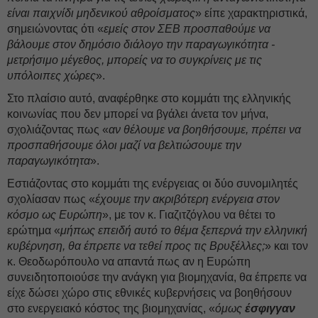
είναι παιχνίδι μηδενικού αθροίσματος
» είπε χαρακτηριστικά,
σημειώνοντας ότι «
εμείς στον ΣΕΒ προσπαθούμε να
βάλουμε στον δημόσιο διάλογο την παραγωγικότητα -
μετρήσιμο μέγεθος, μπορείς να το συγκρίνεις με τις
υπόλοιπες χώρες
».
Στο πλαίσιο αυτό, αναφέρθηκε στο κομμάτι της ελληνικής
κοινωνίας που δεν μπορεί να βγάλει άνετα τον μήνα,
σχολιάζοντας πως «
αν θέλουμε να βοηθήσουμε, πρέπει να
προσπαθήσουμε όλοι μαζί να βελτιώσουμε την
παραγωγικότητα
».
Εστιάζοντας στο κομμάτι της ενέργειας οι δύο συνομιλητές
σχολίασαν πως «
έχουμε την ακριβότερη ενέργεια στον
κόσμο ως Ευρώπη
», με τον κ. Γιαζιτζόγλου να θέτει το
ερώτημα «
μήπως επειδή αυτό το θέμα ξεπερνά την ελληνική
κυβέρνηση, θα έπρεπε να τεθεί προς τις Βρυξέλλες;
» και τον
κ. Θεοδωρόπουλο να απαντά πως αν η Ευρώπη
συνειδητοποιούσε την ανάγκη για βιομηχανία, θα έπρεπε να
είχε δώσει χώρο στις εθνικές κυβερνήσεις να βοηθήσουν
στο ενεργειακό κόστος της βιομηχανίας, «
όμως
έσφιγγαν