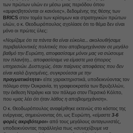
των πρώτων υλών εν μέσω μιας περιόδου όπου
«
αμφισβητούνται οι κανόνες
», δεδομένης της θέσης των
BRICS
στον τομέα των κρίσιμων και στρατηγικών πρώτων
υλών, ο κ. Θεοδωρόπουλος σχολίασε ότι το θέμα δεν είναι
μόνο οι πρώτες ύλες:
«
Νομίζαμε ότι τα πάντα θα είναι εύκολα... ακολουθήσαμε
περιβαλλοντικές πολιτικές που αποβιομηχάνισαν σε μεγάλο
βαθμό την Ευρώπη, αποφασίσαμε μόνοι μας να σώσουμε
τον πλανήτη... αποφασίσαμε να είμαστε μια ήπειρος
υπηρεσιών. Δυστυχώς, όταν παίρνεις αποφάσεις που δεν
είναι καλά ζυγισμένες, συγκρούεσαι με την
πραγματικότητα
» είπε χαρακτηριστικά, υποδεικνύοντας τον
πόλεμο στην Ουκρανία, τη γραφειοκρατία των Βρυξελλών,
την έκθεση Ντράγκι και τον πόλεμο στον Περσικό Κόλπο,
που «
μας λέει ότι ήταν λάθος η αποβιομηχάνιση
».
Ο κ. Θεοδωρόπουλος αναφέρθηκε εκτενώς στο κόστος της
ενέργειας, σημειώνοντας ότι, ως Ευρώπη, «
είμαστε
3-6
φορές ακριβότεροι
» από τους μεγάλους ανταγωνιστές,
υποδεικνύοντας παράλληλα πως «
συνεχίζουμε να