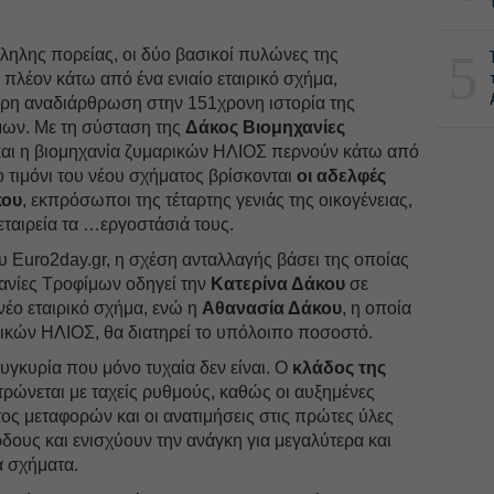
5
ληλης πορείας, οι δύο βασικοί πυλώνες της
 πλέον κάτω από ένα ενιαίο εταιρικό σχήμα,
ρη αναδιάρθρωση στην 151χρονη ιστορία της
ίμων. Με τη σύσταση της
Δάκος Βιομηχανίες
 και η βιομηχανία ζυμαρικών ΗΛΙΟΣ περνούν κάτω από
ο τιμόνι του νέου σχήματος βρίσκονται
οι αδελφές
κου
, εκπρόσωποι της τέταρτης γενιάς της οικογένειας,
εταιρεία τα …εργοστάσιά τους.
 Euro2day.gr, η σχέση ανταλλαγής βάσει της οποίας
χανίες Τροφίμων οδηγεί την
Κατερίνα Δάκου
σε
νέο εταιρικό σχήμα, ενώ η
Αθανασία Δάκου
, η οποία
ρικών ΗΛΙΟΣ, θα διατηρεί το υπόλοιπο ποσοστό.
συγκυρία που μόνο τυχαία δεν είναι. Ο
κλάδος της
ρώνεται με ταχείς ρυθμούς, καθώς οι αυξημένες
τος μεταφορών και οι ανατιμήσεις στις πρώτες ύλες
δους και ενισχύουν την ανάγκη για μεγαλύτερα και
 σχήματα.