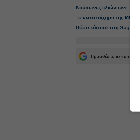
Καύσωνες «λιώνουν» την
Το νέο στοίχημα της ΜΕΒΓ
Πόσο κόστισε στη Sugarti
Προσθέστε το euro2day