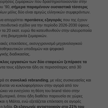
χειρήσεις ζυμαρικών που δραστηριοποιούνταν στην
ου ’90,
σήμερα παραμένουν ουσιαστικά τέσσερις
ίων μόλις δύο είναι αμιγώς ελληνικών συμφερόντων.
 να απορρίπτει
προτάσεις εξαγοράς
που της έχουν
 επενδυτικό σχέδιο για την περίοδο 2026-2030 ύψους
ν τα 20 εκατ. ευρώ θα κατευθυνθούν στην αλευροποιία
ώ στη βιομηχανία ζυμαρικών.
ιακές επεκτάσεις, εκσυγχρονισμό μηχανολογικού
αποθηκευτικών υποδομών και ψηφιακό
ικής διαδικασίας.
κλος εργασιών των δύο εταιρειών ξεπέρασε τα
ντα τους εξάγονται ήδη σε περισσότερες από 30
ρά σε
συνολικό rebranding
, με νέες συσκευασίες και
μένεται να κυκλοφορήσουν στην αγορά από τον
ώκει να ενισχύσει τη θέση του brand τόσο στην
εξωτερικό, όπου ήδη διαθέτει παρουσία σε χώρες
και η Μάλτα, ενώ εξετάζεται επέκταση σε αγορές
η Ινδία.
Οι εξαγωγές αντιστοιχούν στο 21% του