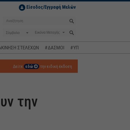
Είσοδος/Εγγραφή Μελών
Σύμβολο
ΚΙΝΗΣΗ ΣΤΕΛΕΧΩΝ
#ΔΑΣΜΟΙ
#ΥΠΟΚΛΟΠΕΣ
#ΠΛΗΘΩΡΙΣΜ
Δείτε
εδώ
την ειδική έκδοση
υν την