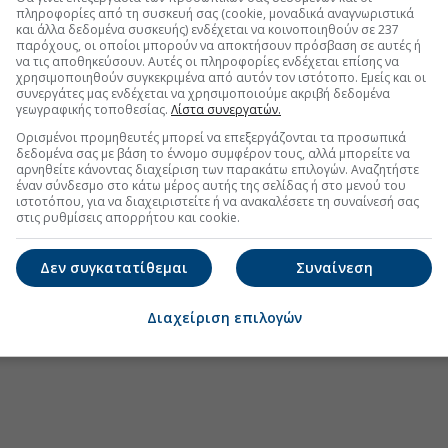
πληροφορίες από τη συσκευή σας (cookie, μοναδικά αναγνωριστικά
 παραγωγή ζάχαρης στην Ευρώπη
και άλλα δεδομένα συσκευής) ενδέχεται να κοινοποιηθούν σε 237
παρόχους, οι οποίοι μπορούν να αποκτήσουν πρόσβαση σε αυτές ή
ΑΛ βρίσκεται εκτός συνόρων
να τις αποθηκεύσουν. Αυτές οι πληροφορίες ενδέχεται επίσης να
χρησιμοποιηθούν συγκεκριμένα από αυτόν τον ιστότοπο. Εμείς και οι
a η μείωση της κατανάλωση ζάχαρης
συνεργάτες μας ενδέχεται να χρησιμοποιούμε ακριβή δεδομένα
γεωγραφικής τοποθεσίας.
Λίστα συνεργατών.
Ορισμένοι προμηθευτές μπορεί να επεξεργάζονται τα προσωπικά
δεδομένα σας με βάση το έννομο συμφέρον τους, αλλά μπορείτε να
αρνηθείτε κάνοντας διαχείριση των παρακάτω επιλογών. Αναζητήστε
.gr στο Discover
έναν σύνδεσμο στο κάτω μέρος αυτής της σελίδας ή στο μενού του
ιστοτόπου, για να διαχειριστείτε ή να ανακαλέσετε τη συναίνεσή σας
στις ρυθμίσεις απορρήτου και cookie.
Δεν συγκατατίθεμαι
Συναίνεση
Διαχείριση επιλογών