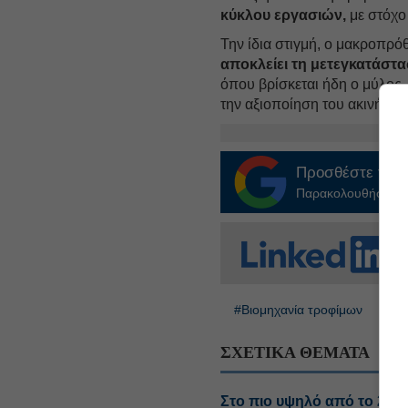
κύκλου εργασιών,
με στόχο
Την ίδια στιγμή, ο μακροπρό
αποκλείει τη μετεγκατάστ
όπου βρίσκεται ήδη ο μύλος,
την αξιοποίηση του ακινήτου
Προσθέστε το
E
Παρακολουθήστε τις
#Βιομηχανία τροφίμων
#Η
ΣΧΕΤΙΚΑ ΘΕΜΑΤΑ
Στο πιο υψηλό από το 202