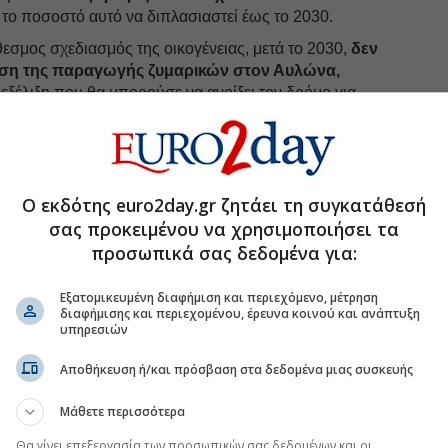
 το ποσοστό αυτό να διπλασιαστεί έως το 2030.
θεσμος σχεδιασμός της οικογένειας, μετά το 2030,
δεν
αση της παραγωγής ζυμαρικών στον Αυλώνα,
 εξέλιξη που θα μπορούσε να ανοίξει τον δρόμο για
-φιλέτου της εταιρείας στη Μεταμόρφωση.
uro2day.gr
στο
Google Discover!
Ο εκδότης euro2day.gr ζητάει τη συγκατάθεσή
 εξελίξεις με την υπογραφη εγκυρότητας του Euro2day.gr
σας προκειμένου να χρησιμοποιήσει τα
προσωπικά σας δεδομένα για:
FOLLOW US
Ακολουθήστε τη σελίδα του
Euro2day.gr
στο
Linkedin
Εξατομικευμένη διαφήμιση και περιεχόμενο, μέτρηση
διαφήμισης και περιεχομένου, έρευνα κοινού και ανάπτυξη
υπηρεσιών
ΛΙΟΣ
Αποθήκευση ή/και πρόσβαση στα δεδομένα μιας συσκευής
Μάθετε περισσότερα
3 οι τιμές τροφίμων παγκοσμίως
Θα γίνει επεξεργασία των προσωπικών σας δεδομένων και οι