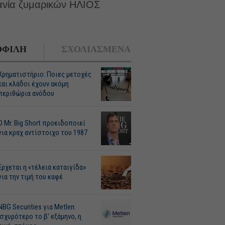
χανία ζυμαρικών ΗΛΙΟΣ
ΦΙΛΗ
ΣΧΟΛΙΑΣΜΕΝΑ
Χρηματιστήριο: Ποιες μετοχές
και κλάδοι έχουν ακόμη
περιθώρια ανόδου
O Mr. Big Short προειδοποιεί
για κραχ αντίστοιχο του 1987
Ερχεται η «τέλεια καταιγίδα»
για την τιμή του καφέ
NBG Securities για Metlen:
Ισχυρότερο το β' εξάμηνο, η