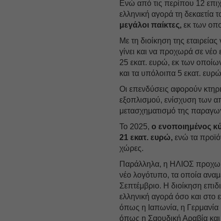
Ενώ από τις περίπου 12 επι
ελληνική αγορά τη δεκαετία τ
μεγάλοι παίκτες,
εκ των οπο
Με τη διοίκηση της εταιρείας
γίνει και να προχωρά σε νέο
25 εκατ. ευρώ, εκ των οποίω
και τα υπόλοιπα 5 εκατ. ευρ
Οι επενδύσεις αφορούν κτηρ
εξοπλισμού, ενίσχυση των 
μετασχηματισμό της παραγωγ
Το 2025,
ο ενοποιημένος κύ
21 εκατ. ευρώ,
ενώ τα προϊό
χώρες.
Παράλληλα, η ΗΛΙΟΣ προχω
νέο λογότυπο, τα οποία ανα
Σεπτέμβριο. Η διοίκηση επιδι
ελληνική αγορά όσο και στο 
όπως η Ιαπωνία, η Γερμανία 
όπως η Σαουδική Αραβία και 