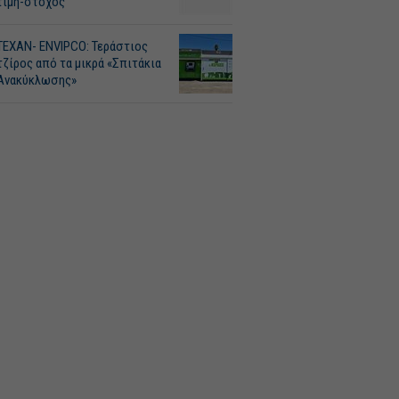
τιμή-στόχος
ΤΕΧΑΝ- ENVIPCO: Τεράστιος
τζίρος από τα μικρά «Σπιτάκια
Ανακύκλωσης»