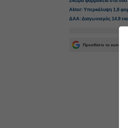
24ωρα φαρμακεία στα δύο
Aktor: Υπερκάλυψη 1,8 φορ
ΔΑΑ: Διαγωνισμός 14,9 εκα
Προσθέστε το euro2day