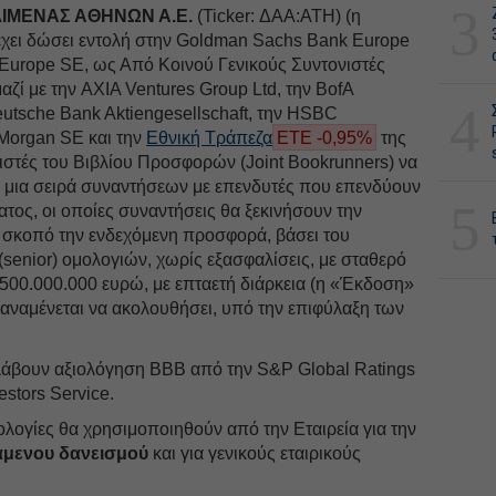
3
ΙΜΕΝΑΣ ΑΘΗΝΩΝ Α.Ε.
(Ticker: ΔΑΑ:ATH) (η
 έχει δώσει εντολή στην Goldman Sachs Bank Europe
 Europe SE, ως Από Κοινού Γενικούς Συντονιστές
μαζί με την AXIA Ventures Group Ltd, την BofA
4
eutsche Bank Aktiengesellschaft, την HSBC
 Morgan SE και την
Εθνική Τράπεζα
ΕΤΕ -0,95%
της
ιστές του Βιβλίου Προσφορών (Joint Bookrunners) να
 μια σειρά συναντήσεων με επενδυτές που επενδύουν
5
ατος, οι οποίες συναντήσεις θα ξεκινήσουν την
ε σκοπό την ενδεχόμενη προσφορά, βάσει του
(senior) ομολογιών, χωρίς εξασφαλίσεις, με σταθερό
α 500.000.000 ευρώ, με επταετή διάρκεια (η «Έκδοση»
α αναμένεται να ακολουθήσει, υπό την επιφύλαξη των
 λάβουν αξιολόγηση ΒΒΒ από την S&P Global Ratings
estors Service.
λογίες θα χρησιμοποιηθούν από την Εταιρεία για την
μενου δανεισμού
και για γενικούς εταιρικούς