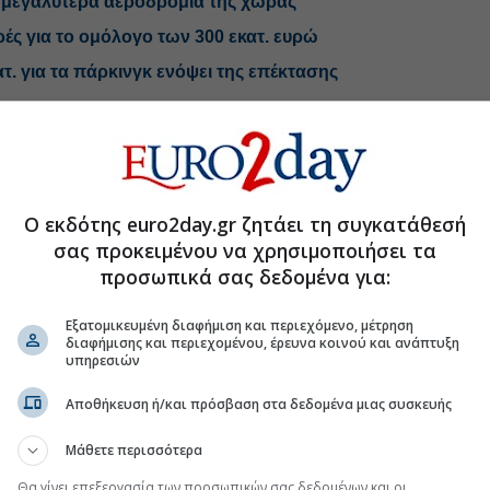
 μεγαλύτερα αεροδρόμια της χώρας
ές για το ομόλογο των 300 εκατ. ευρώ
τ. για τα πάρκινγκ ενόψει της επέκτασης
.gr στο Discover
Ο εκδότης euro2day.gr ζητάει τη συγκατάθεσή
σας προκειμένου να χρησιμοποιήσει τα
προσωπικά σας δεδομένα για:
Εξατομικευμένη διαφήμιση και περιεχόμενο, μέτρηση
διαφήμισης και περιεχομένου, έρευνα κοινού και ανάπτυξη
υπηρεσιών
Αποθήκευση ή/και πρόσβαση στα δεδομένα μιας συσκευής
Μάθετε περισσότερα
Θα γίνει επεξεργασία των προσωπικών σας δεδομένων και οι