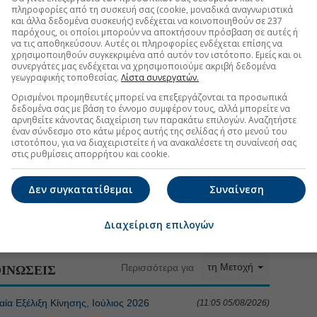
πληροφορίες από τη συσκευή σας (cookie, μοναδικά αναγνωριστικά
και άλλα δεδομένα συσκευής) ενδέχεται να κοινοποιηθούν σε 237
παρόχους, οι οποίοι μπορούν να αποκτήσουν πρόσβαση σε αυτές ή
να τις αποθηκεύσουν. Αυτές οι πληροφορίες ενδέχεται επίσης να
χρησιμοποιηθούν συγκεκριμένα από αυτόν τον ιστότοπο. Εμείς και οι
συνεργάτες μας ενδέχεται να χρησιμοποιούμε ακριβή δεδομένα
γεωγραφικής τοποθεσίας.
Λίστα συνεργατών.
Ορισμένοι προμηθευτές μπορεί να επεξεργάζονται τα προσωπικά
δεδομένα σας με βάση το έννομο συμφέρον τους, αλλά μπορείτε να
τη Μετοχή
Περισσότερα για
αρνηθείτε κάνοντας διαχείριση των παρακάτω επιλογών. Αναζητήστε
έναν σύνδεσμο στο κάτω μέρος αυτής της σελίδας ή στο μενού του
ιστοτόπου, για να διαχειριστείτε ή να ανακαλέσετε τη συναίνεσή σας
ΔΑΑ τον Ιούλιο
(10:16 05/08/2026)
στις ρυθμίσεις απορρήτου και cookie.
ινγκ ενόψει της επέκτασης
(08:27 30/07/2026)
Δεν συγκατατίθεμαι
Συναίνεση
την τιμή στο ταμπλό
(07:31 20/07/2026)
Διαχείριση επιλογών
τη Μετοχή
Περισσότερα για
ΙΝΩΣΕΙΣ
 Εξέλιξη Κίνησης, Ιούλιος 2026
(11:05 05/08/2026)