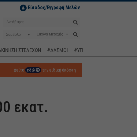
Είσοδος/Εγγραφή Μελών
Σύμβολο
ΚΙΝΗΣΗ ΣΤΕΛΕΧΩΝ
#ΔΑΣΜΟΙ
#ΥΠΟΚΛΟΠΕΣ
#ΠΛΗΘΩΡΙΣΜ
Δείτε
εδώ
την ειδική έκδοση
00 εκατ.