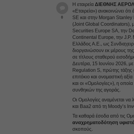
Η εταιρεία
ΔΙΕΘΝΗΣ ΑΕΡΟΛ
«Εταιρεία») ανακοινώνει ότι
SE και στην Morgan Stanley
0
(Joint Global Coordinators), 
Securities Europe SA, την D
Continental Europe, την J.P.
Ελλάδος Α.Ε., ως Συνδιαχειρ
διοργανώσουν εκ μέρους της
σε τίτλους σταθερού εισοδήμ
Δευτέρα, 15 Ιουνίου 2026, μ
Regulation S, πρώτης τάξης 
επιτόκιο και ονομαστική αξί
και οι «Ομολογίες»), η οποί
συνθηκών της αγοράς.
Οι Ομολογίες αναμένεται να
και Βaa2 από τη Moody’s Inv
Τα καθαρά έσοδα από τις Ομο
αναχρηματοδότηση υφιστά
σκοπούς.