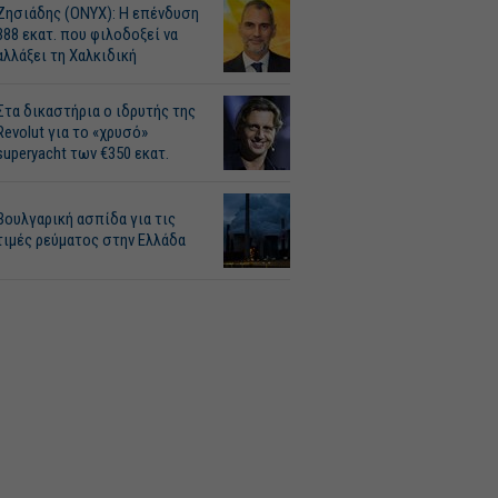
Ζησιάδης (ONYX): Η επένδυση
388 εκατ. που φιλοδοξεί να
αλλάξει τη Χαλκιδική
Στα δικαστήρια ο ιδρυτής της
Revolut για το «χρυσό»
superyacht των €350 εκατ.
Βουλγαρική ασπίδα για τις
τιμές ρεύματος στην Ελλάδα