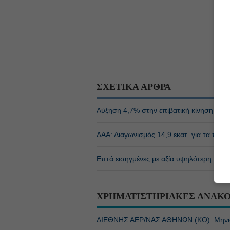
ΣΧΕΤΙΚΑ ΑΡΘΡΑ
Αύξηση 4,7% στην επιβατική κίνηση του 
ΔΑΑ: Διαγωνισμός 14,9 εκατ. για τα πάρκ
Επτά εισηγμένες με αξία υψηλότερη από 
ΧΡΗΜΑΤΙΣΤΗΡΙΑΚΕΣ ΑΝΑΚΟ
ΔΙΕΘΝΗΣ ΑΕΡ/ΝΑΣ ΑΘΗΝΩΝ (ΚΟ): Μηνιαία