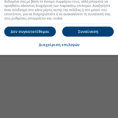
δεδομένα σας με βάση το έννομο συμφέρον τους, αλλά μπορείτε να
(08:12 08/08/2026)
αρνηθείτε κάνοντας διαχείριση των παρακάτω επιλογών. Αναζητήστε
έναν σύνδεσμο στο κάτω μέρος αυτής της σελίδας ή στο μενού του
Από τον όγκο στην αξία
(08:11 08/08/2026)
ιστοτόπου, για να διαχειριστείτε ή να ανακαλέσετε τη συναίνεσή σας
στις ρυθμίσεις απορρήτου και cookie.
θα κριθεί στην εφαρμογή του
(20:02 07/08/2026)
Δεν συγκατατίθεμαι
Συναίνεση
Διαχείριση επιλογών