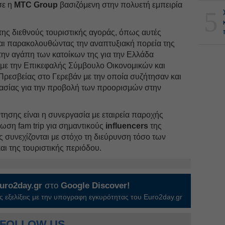
σε η
MTC Group
βασιζόμενη στην πολυετή εμπειρία
5
 της διεθνούς τουριστικής αγοράς, όπως αυτές
ι παρακολουθώντας την αναπτυξιακή πορεία της
ην αγάπη των κατοίκων της για την Ελλάδα
με την Επικεφαλής Σύμβουλο Οικονομικών και
εσβείας στο Γερεβάν με την οποία συζήτησαν και
ασίας για την προβολή των προορισμών στην
ησης είναι η συνεργασία με εταιρεία παροχής
ωση fam trip για σημαντικούς
influencers
της
ς συνεχίζονται με στόχο τη διεύρυνση τόσο των
ι της τουριστικής περιόδου.
uro2day.gr
στο
Google Discover!
 εξελίξεις με την υπογραφη εγκυρότητας του Euro2day.gr
FOLLOW US