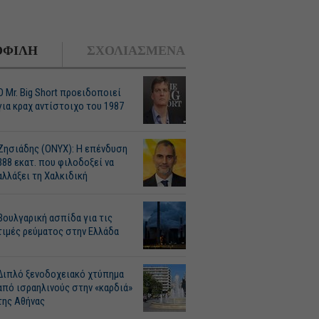
ΦΙΛΗ
ΣΧΟΛΙΑΣΜΕΝΑ
O Mr. Big Short προειδοποιεί
για κραχ αντίστοιχο του 1987
Ζησιάδης (ONYX): Η επένδυση
388 εκατ. που φιλοδοξεί να
αλλάξει τη Χαλκιδική
Βουλγαρική ασπίδα για τις
τιμές ρεύματος στην Ελλάδα
Διπλό ξενοδοχειακό χτύπημα
από ισραηλινούς στην «καρδιά»
της Αθήνας