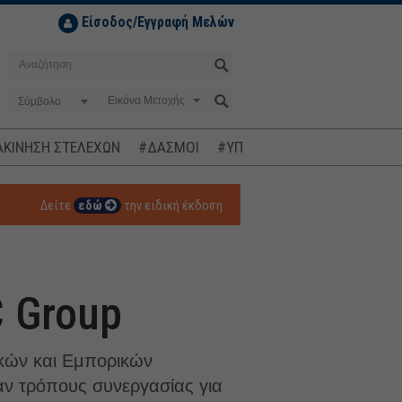
Είσοδος/Εγγραφή Μελών
Σύμβολο
ΚΙΝΗΣΗ ΣΤΕΛΕΧΩΝ
#ΔΑΣΜΟΙ
#ΥΠΟΚΛΟΠΕΣ
#ΠΛΗΘΩΡΙΣΜ
Δείτε
εδώ
την ειδική έκδοση
C Group
κών και Εμπορικών
αν τρόπους συνεργασίας για