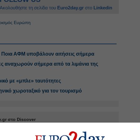
Ακολουθήστε τη σελίδα του
Euro2day.gr
στο
Linkedin
ρισμός Ευρώπη
: Ποια ΑΦΜ υποβάλουν αιτήσεις σήμερα
ες αναχωρούν σήμερα από τα λιμάνια της
ρικό με «μπλε» ταυτότητες
ηνικό χωροταξικό για τον τουρισμό
.gr στο Discover