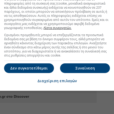
πληροφορίες από τη συσκευή σας (cookie, μοναδικά αναγνωριστικά
και άλλα δεδομένα συσκευής) ενδέχεται να κοινοποιηθούν σε 237
παρόχους, οι οποίοι μπορούν να αποκτήσουν πρόσβαση σε αυτές ή
πλοϊκές μετακινήσεις
να τις αποθηκεύσουν. Αυτές οι πληροφορίες ενδέχεται επίσης να
χρησιμοποιηθούν συγκεκριμένα από αυτόν τον ιστότοπο. Εμείς και οι
συνεργάτες μας ενδέχεται να χρησιμοποιούμε ακριβή δεδομένα
γεωγραφικής τοποθεσίας.
Λίστα συνεργατών.
Ορισμένοι προμηθευτές μπορεί να επεξεργάζονται τα προσωπικά
κπτωση για ταξίδια στη Μήλο
δεδομένα σας με βάση το έννομο συμφέρον τους, αλλά μπορείτε να
αρνηθείτε κάνοντας διαχείριση των παρακάτω επιλογών. Αναζητήστε
κανε τίποτα για οργανωμένες κοινωνικές
έναν σύνδεσμο στο κάτω μέρος αυτής της σελίδας ή στο μενού του
α
ιστοτόπου, για να διαχειριστείτε ή να ανακαλέσετε τη συναίνεσή σας
στις ρυθμίσεις απορρήτου και cookie.
ιστικών Προορισμών για βιώσιμη ανάπτυξη
κπτωση 20% στα ακτοπλοϊκά με την Attica
Δεν συγκατατίθεμαι
Συναίνεση
Διαχείριση επιλογών
.gr στο Discover