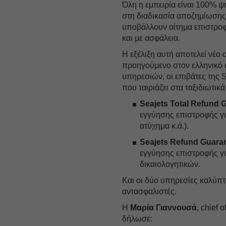
Όλη η εμπειρία είναι 100% ψ
στη διαδικασία αποζημίωση
υποβάλλουν αίτημα επιστροφ
και με ασφάλεια.
Η εξέλιξη αυτή αποτελεί νέο 
προηγούμενο στον ελληνικό α
υπηρεσιών, οι επιβάτες της 
που ταιριάζει στα ταξιδιωτικά
Seajets Total Refund 
εγγύησης επιστροφής γι
ατύχημα κ.ά.).
Seajets Refund Guaran
εγγύησης επιστροφής γ
δικαιολογητικών.
Και οι δύο υπηρεσίες καλύπτ
αντασφαλιστές.
Η
Μαρία Γιαννουσά
, chief 
δήλωσε: