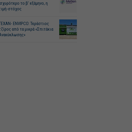
Ισχυρότερο το β' εξάμηνο, η
τιμή-στόχος
ΤΕΧΑΝ- ENVIPCO: Τεράστιος
τζίρος από τα μικρά «Σπιτάκια
Ανακύκλωσης»