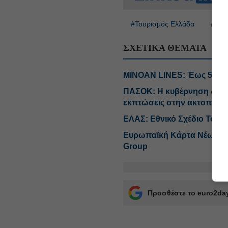
#Τουρισμός Ελλάδα
#Ακτο
ΣΧΕΤΙΚΑ ΘΕΜΑΤΑ
MINOAN LINES: Έως 50% έ
ΠΑΣΟΚ: Η κυβέρνηση δεν έ
εκπτώσεις στην ακτοπλοϊ
ΕΛΑΣ: Εθνικό Σχέδιο Τουρ
Ευρωπαϊκή Κάρτα Νέων: Έ
Group
Προσθέστε το euro2day