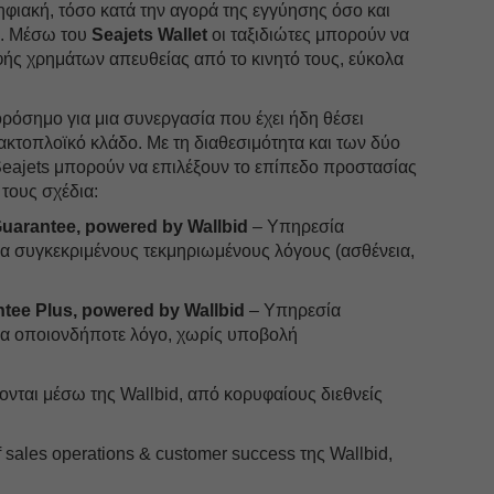
ηφιακή, τόσο κατά την αγορά της εγγύησης όσο και
ς. Μέσω του
Seajets Wallet
οι ταξιδιώτες μπορούν να
ής χρημάτων απευθείας από το κινητό τους, εύκολα
ορόσημο για μια συνεργασία που έχει ήδη θέσει
κτοπλοϊκό κλάδο. Με τη διαθεσιμότητα και των δύο
Seajets μπορούν να επιλέξουν το επίπεδο προστασίας
 τους σχέδια:
Guarantee, powered by Wallbid
– Υπηρεσία
α συγκεκριμένους τεκμηριωμένους λόγους (ασθένεια,
tee Plus, powered by Wallbid
– Υπηρεσία
ια οποιονδήποτε λόγο, χωρίς υποβολή
ονται μέσω της Wallbid, από κορυφαίους διεθνείς
of sales operations & customer success της Wallbid,