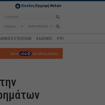
Είσοδος/Εγγραφή Μελών
Σύμβολο
ΚΙΝΗΣΗ ΣΤΕΛΕΧΩΝ
#ΔΑΣΜΟΙ
#ΥΠΟΚΛΟΠΕΣ
#ΠΛΗΘΩΡΙΣΜ
Δείτε
εδώ
την ειδική έκδοση
 την
Χρημάτων