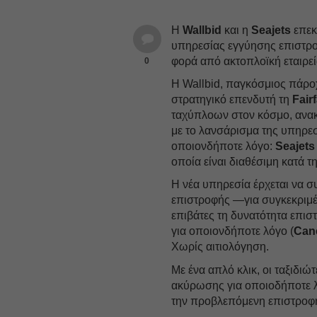
Η
Wallbid
και η
Seajets
επεκ
υπηρεσίας εγγύησης επιστρο
φορά από ακτοπλοϊκή εταιρε
0
Η Wallbid, παγκόσμιος πάρ
στρατηγικό επενδυτή τη
Fair
ταχύπλοων στον κόσμο, ανακ
με το λανσάρισμα της υπηρε
οποιονδήποτε λόγο:
Seajets
οποία είναι διαθέσιμη κατά τ
Η νέα υπηρεσία έρχεται να 
επιστροφής —για συγκεκριμ
επιβάτες τη δυνατότητα επι
για οποιονδήποτε λόγο (
Can
Χωρίς αιτιολόγηση.
Με ένα απλό κλικ, οι ταξιδι
ακύρωσης για οποιοδήποτε 
την προβλεπόμενη επιστροφή 