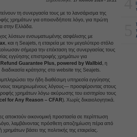
4
Δημοσιεύθηκε:
17 Ιουνίου 2026 - 10:21
τείνουν τη συνεργασία τους με το λανσάρισμα της
φής χρημάτων για οποιονδήποτε λόγο, για πρώτη
5
ία στην Ελλάδα.
οχος λύσεων ενσωματωμένης ασφάλισης με
fax
, και η Seajets, η εταιρεία με τον μεγαλύτερο στόλο
οίνωσαν σήμερα την επέκταση της συνεργασίας τους
σίας εγγύησης επιστροφής χρημάτων για
 Refund Guarantee Plus, powered by Wallbid
, η
η διαδικασία κράτησης στο website της Seajets.
συμπληρώσει την ήδη διαθέσιμη υπηρεσία εγγύησης
ένους τεκμηριωμένους λόγους— προσφέροντας στους
στροφής χρημάτων λόγω ακύρωσης του εισιτηρίου τους
cel for Any Reason – CFAR
). Χωρίς δικαιολογητικά.
ώτες αποκτούν οικονομική προστασία σε περίπτωση
λόγο, λαμβάνοντας πρόσθετη αποζημίωση πέρα από
χρημάτων βάσει της πολιτικής της εταιρείας.