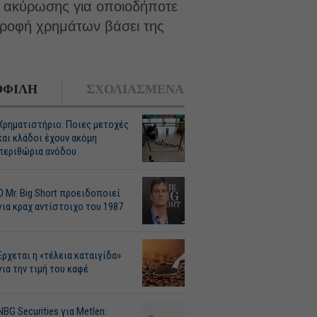
η ακύρωσης για οποιοδήποτε
ροφή χρημάτων βάσει της
ΦΙΛΗ
ΣΧΟΛΙΑΣΜΕΝΑ
Χρηματιστήριο: Ποιες μετοχές
και κλάδοι έχουν ακόμη
περιθώρια ανόδου
O Mr. Big Short προειδοποιεί
για κραχ αντίστοιχο του 1987
Ερχεται η «τέλεια καταιγίδα»
για την τιμή του καφέ
NBG Securities για Metlen: