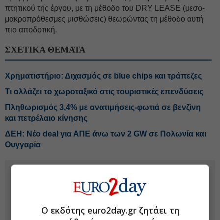
πτητικού της έργου, με τη μέθοδο του DRY LEASE (μεσο-
μακροπρόθεσμες μισθώσεις) θεωρώντας τη μέθοδο αυτή
πιο αποδοτική.
ΣΧΕΤΙΚΑ ΘΕΜΑΤΑ
Χρηματιστήριο: Διχασμός σε blue chips και τράπεζες
Τι αλλάζει το χωροταξικό στις τουριστικές επενδύσεις
Πληθωρισμός 3,4% με ανατιμήσεις-φωτιά σε βενζίνη
και πετρέλαιο κίνησης
ΔΕΗ: Νέο deal για ΑΠΕ άνω των 2 GW σε Πολωνία και
Ουγγαρία
Ο εκδότης euro2day.gr ζητάει τη