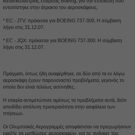
κατασκευάστριας εταιρείας Boeing, για την επισκευή που
εντοπίστηκε στην άτρακτο του αεροσκάφους.
* EC - JTV: πρόκειται για BOEING 737-300. Η σύμβαση
λήγει στις 31.12.07.
* EC - JQX: πρόκειται για BOEING 737-300. Η σύμβαση
λήγει στις 31.12.07.
Πράγματι, όπως ήδη αναφέρθηκε, σε δύο από τα εν λόγω
αεροσκάφη έχουν παρουσιαστεί προβλήματα, γεγονός το
οποίο δεν είναι τελείως ασύνηθες.
Η εταιρία αντιμετώπισε αμέσως τα προβλήματα αυτά, διότι
αποδίδει απόλυτη προτεραιότητα στην ασφάλεια των
πτήσεων.
Οι Ολυμπιακές Αερογραμμές αποφάσισαν να προχωρήσουν
εφεξής σε μισθώσεις αεροσκαφών, για τις ανάγκες του