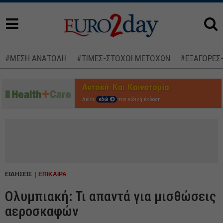
#ΜΕΣΗ ΑΝΑΤΟΛΗ
#ΤΙΜΕΣ-ΣΤΟΧΟΙ ΜΕΤΟΧΩΝ
#ΕΞΑΓΟΡΕΣ
Δείτε
εδώ
την ειδική έκδοση
ΕΙΔΗΣΕΙΣ
ΕΠΙΚΑΙΡΑ
Ολυμπιακή: Τι απαντά για μισθώσεις
αεροσκαφών