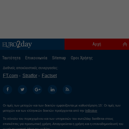
Αρχή
Ταυτότητα
Επικοινωνία
Sitemap
Οροι Χρήσης
Διεθνείς αποκλειστικές συνεργασίες:
FT.com
Stratfor
Factset
Οι τιμές των μετοχών και των δεικτών εμφανίζονται με καθυστέρηση 15’. Οι τιμές των
μετοχών και των ελληνικών δεικτών προέρχονται από την
InBroker
Το σύνολο του περιεχομένου και των υπηρεσιών του euro2day διατίθεται στους
επισκέπτες για προσωπική χρήση. Απαγορεύεται η χρήση και η επαναδημοσίευσή του