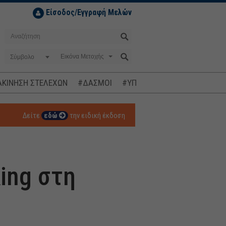
Είσοδος/Εγγραφή Μελών
Σύμβολο
ΚΙΝΗΣΗ ΣΤΕΛΕΧΩΝ
#ΔΑΣΜΟΙ
#ΥΠΟΚΛΟΠΕΣ
#ΠΛΗΘΩΡΙΣΜ
Δείτε
εδώ
την ειδική έκδοση
king στη