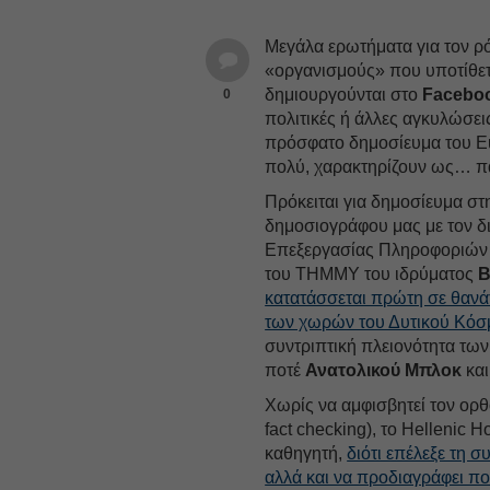
Μεγάλα ερωτήματα για τον ρό
«οργανισμούς» που υποτίθετα
δημιουργούνται στο
Facebo
0
πολιτικές ή άλλες αγκυλώσεις
πρόσφατο δημοσίευμα του Euro
πολύ, χαρακτηρίζουν ως… π
Πρόκειται για δημοσίευμα στ
δημοσιογράφου μας με τον δ
Επεξεργασίας Πληροφοριών 
του ΤΗΜΜΥ του ιδρύματος
Β
κατατάσσεται πρώτη σε θανάτ
των χωρών του Δυτικού Κόσ
συντριπτική πλειονότητα των
ποτέ
Ανατολικού Μπλοκ
και
Χωρίς να αμφισβητεί τον ορ
fact checking), το Hellenic 
καθηγητή,
διότι επέλεξε τη 
αλλά και να προδιαγράφει πο