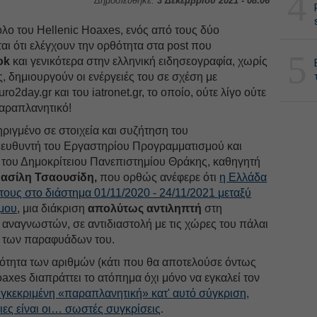
4
Δημοσιεύθηκε:
3 Δεκεμβρίου 2021 - 08:06
λο του Hellenic Hoaxes, ενός από τους δύο
ι ότι ελέγχουν την ορθότητα στα post που
5
ok
και γενικότερα στην ελληνική ειδησεογραφία, χωρίς
, δημιουργούν οι ενέργειές του σε σχέση με
2day.gr και του iatronet.gr, το οποίο, ούτε λίγο ούτε
αραπλανητικό!
ηριγμένο σε στοιχεία και συζήτηση του
ιευθυντή του Εργαστηρίου Προγραμματισμού και
του Δημοκρίτειου Πανεπιστημίου Θράκης, καθηγητή
ασίλη Τσαουσίδη,
που ορθώς ανέφερε ότι
η Ελλάδα
ους στο διάστημα 01/11/2020 - 24/11/2021 μεταξύ
μου
, μια διάκριση
απολύτως αντιληπτή
στη
 αναγνωστών, σε αντιδιαστολή με τις χώρες του πάλαι
 των παραφυάδων του.
θότητα των αριθμών (κάτι που θα αποτελούσε όντως
Ηoaxes διαπράττει το ατόπημα όχι μόνο να εγκαλεί τον
συγκεκριμένη «παραπλανητική» κατ' αυτό σύγκριση,
ιες είναι οι… σωστές συγκρίσεις
.