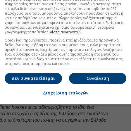
μασία έχει να συγκριθεί η χώρα με τις παραδοσιακά
πληροφορίες από τη συσκευή σας (cookie, μοναδικά αναγνωριστικά
τές του πρώην ανατολικού μπλοκ, που αντιμετωπίζουν
και άλλα δεδομένα συσκευής) ενδέχεται να κοινοποιηθούν σε 237
παρόχους, οι οποίοι μπορούν να αποκτήσουν πρόσβαση σε αυτές ή
ά τα οποία επηρεάζουν τη δυνατότητα νοσηλείας και
να τις αποθηκεύσουν. Αυτές οι πληροφορίες ενδέχεται επίσης να
χρησιμοποιηθούν συγκεκριμένα από αυτόν τον ιστότοπο. Εμείς και οι
συνεργάτες μας ενδέχεται να χρησιμοποιούμε ακριβή δεδομένα
ερδοσκοπική εταιρεία αμφιβόλου προθέσεων και
γεωγραφικής τοποθεσίας.
Λίστα συνεργατών.
αι Ηellenic Ηoaxes, να αμφισβητήσει το δικαίωμα του
Ορισμένοι προμηθευτές μπορεί να επεξεργάζονται τα προσωπικά
ρίνει την Ελλάδα με τις δυτικές χώρες.
δεδομένα σας με βάση το έννομο συμφέρον τους, αλλά μπορείτε να
αρνηθείτε κάνοντας διαχείριση των παρακάτω επιλογών. Αναζητήστε
έναν σύνδεσμο στο κάτω μέρος αυτής της σελίδας ή στο μενού του
ιστοτόπου, για να διαχειριστείτε ή να ανακαλέσετε τη συναίνεσή σας
στις ρυθμίσεις απορρήτου και cookie.
uro2day.gr
στο
Google Discover!
 εξελίξεις με την υπογραφη εγκυρότητας του Euro2day.gr
Δεν συγκατατίθεμαι
Συναίνεση
FOLLOW US
Διαχείριση επιλογών
Ακολουθήστε τη σελίδα του
Euro2day.gr
στο
Linkedin
enic hoaxes είναι αδιαμφισβήτητα το ίδιο ένα
τεί τα στοιχεία ή τη θέση της Ελλάδας στον κατάλογο
διο το δικαίωμα του πολίτη να συγκρίνει την Ελλάδα