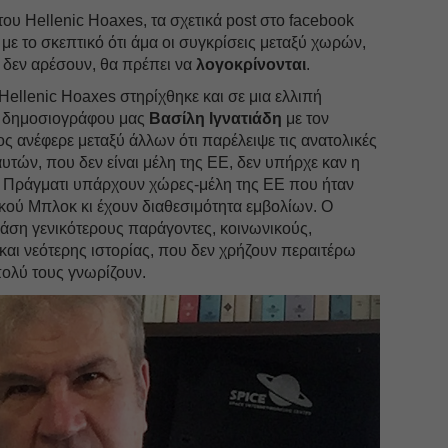
του Hellenic Hoaxes, τα σχετικά post στο facebook
ε το σκεπτικό ότι άμα οι συγκρίσεις μεταξύ χωρών,
 δεν αρέσουν, θα πρέπει να
λογοκρίνονται
.
 Hellenic Hoaxes στηρίχθηκε και σε μια ελλιπή
υ δημοσιογράφου μας
Βασίλη Ιγνατιάδη
με τον
ς ανέφερε μεταξύ άλλων ότι παρέλειψε τις ανατολικές
αυτών, που δεν είναι μέλη της ΕΕ, δεν υπήρχε καν η
ν. Πράγματι υπάρχουν χώρες-μέλη της ΕΕ που ήταν
κού Μπλοκ κι έχουν διαθεσιμότητα εμβολίων. Ο
άση γενικότερους παράγοντες, κοινωνικούς,
 και νεότερης ιστορίας, που δεν χρήζουν περαιτέρω
πολύ τους γνωρίζουν.