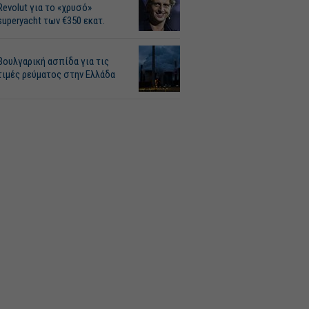
Revolut για το «χρυσό»
superyacht των €350 εκατ.
Βουλγαρική ασπίδα για τις
τιμές ρεύματος στην Ελλάδα