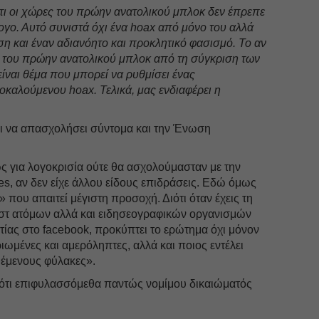
τι οι χώρες του πρώην ανατολικού μπλοκ δεν έπρεπε
ογο. Αυτό συνιστά όχι ένα hoax από μόνο του αλλά
ση και έναν αδιανόητο και προκλητικό φασισμό. Το αν
ς του πρώην ανατολικού μπλοκ από τη σύγκριση των
ίναι θέμα που μπορεί να ρυθμίσει ένας
καλούμενου hoax. Τελικά, μας ενδιαφέρει η
ι να απασχολήσει σύντομα και την Ένωση
ς για λογοκρισία ούτε θα ασχολούμασταν με την
s, αν δεν είχε άλλου είδους επιδράσεις. Εδώ όμως
» που απαιτεί μέγιστη προσοχή. Διότι όταν έχεις τη
στ ατόμων αλλά και ειδησεογραφικών οργανισμών
ίας στο facebοοk, προκύπτει το ερώτημα όχι μόνον
ηριωμένες και αμερόληπτες, αλλά και ποιος εντέλει
θέμενους φύλακες».
εί ότι επιφυλασσόμεθα παντώς νομίμου δικαιώματός