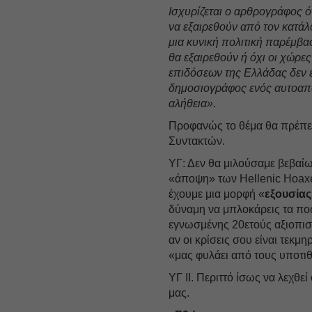
Ισχυρίζεται ο αρθρογράφος ό
να εξαιρεθούν από τον κατάλ
μια κυνική πολιτική παρέμβα
θα εξαιρεθούν ή όχι οι χώρε
επιδόσεων της Ελλάδας δεν ε
δημοσιογράφος ενός αυτοαπο
αλήθεια».
Προφανώς το θέμα θα πρέπε
Συντακτών.
ΥΓ: Δεν θα μιλούσαμε βεβαίω
«άποψη» των Hellenic Hoaxe
έχουμε μια μορφή «
εξουσίας
δύναμη να μπλοκάρεις τα πο
εγνωσμένης 20ετούς αξιοπιστ
αν οι κρίσεις σου είναι τεκμ
«μας φυλάει από τους υποτι
ΥΓ ΙΙ. Περιττό ίσως να λεχθ
μας.