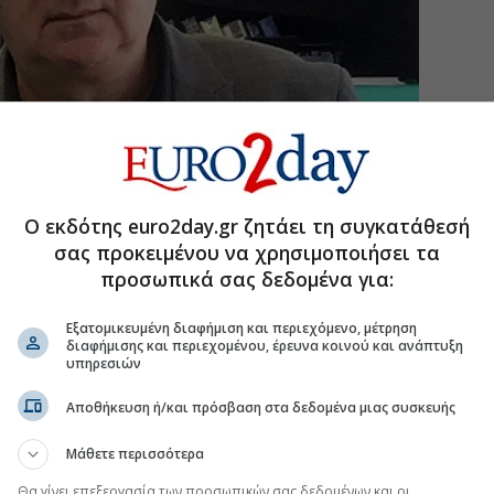
γειες του Hellenic Hoaxes προκάλεσαν την οργισμένη
ηγητή Τσαουσίδη (φωτ. άνω), ο οποίος σε Δελτίο
Ο εκδότης euro2day.gr ζητάει τη συγκατάθεσή
σας προκειμένου να χρησιμοποιήσει τα
ντιεπιστημονική παρέμβαση από τα Ηellenic Ηoaxes.
προσωπικά σας δεδομένα για:
α ανάρτηση σε κοινωνικό δίκτυο στην οποία σύγκρινα
 κριτήριο τους θανάτους ανά εκατομμύριο πληθυσμού
Εξατομικευμένη διαφήμιση και περιεχόμενο, μέτρηση
χώρες -εξαίρεσα από τον κατάλογο τις πρώην
διαφήμισης και περιεχομένου, έρευνα κοινού και ανάπτυξη
υπηρεσιών
ωρών, αποδείχτηκε ότι η Ελλάδα είχε τη χειρότερη
Αποθήκευση ή/και πρόσβαση στα δεδομένα μιας συσκευής
ου 2020 και μετά. Η ανάρτηση πλαισιώθηκε στη
υζήτηση με έναν πολύ αξιόπιστο δημοσιογράφο και
Μάθετε περισσότερα
 στο iatronet και στη συνέχεια σε πολλά άλλα site.
Θα γίνει επεξεργασία των προσωπικών σας δεδομένων και οι