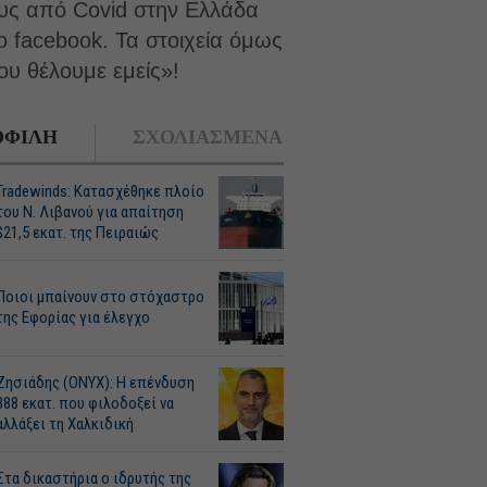
ους από Covid στην Ελλάδα
ο facebook. Τα στοιχεία όμως
ου θέλουμε εμείς»!
ΦΙΛΗ
ΣΧΟΛΙΑΣΜΕΝΑ
Tradewinds: Κατασχέθηκε πλοίο
του Ν. Λιβανού για απαίτηση
$21,5 εκατ. της Πειραιώς
Ποιοι μπαίνουν στο στόχαστρο
της Εφορίας για έλεγχο
Ζησιάδης (ONYX): Η επένδυση
388 εκατ. που φιλοδοξεί να
αλλάξει τη Χαλκιδική
Στα δικαστήρια ο ιδρυτής της