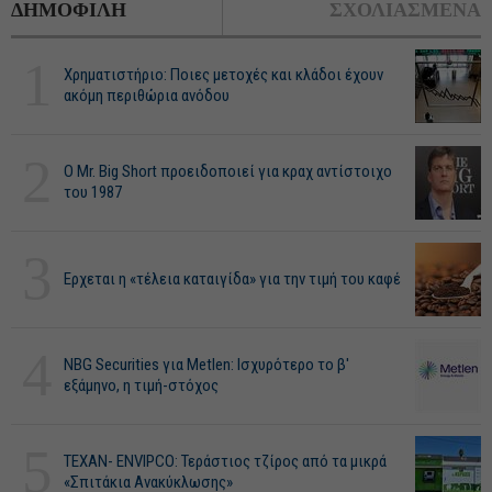
ΔΗΜΟΦΙΛΗ
ΣΧΟΛΙΑΣΜΕΝΑ
1
Χρηματιστήριο: Ποιες μετοχές και κλάδοι έχουν
ακόμη περιθώρια ανόδου
2
O Mr. Big Short προειδοποιεί για κραχ αντίστοιχο
του 1987
3
Ερχεται η «τέλεια καταιγίδα» για την τιμή του καφέ
4
NBG Securities για Metlen: Ισχυρότερο το β'
εξάμηνο, η τιμή-στόχος
5
ΤΕΧΑΝ- ENVIPCO: Τεράστιος τζίρος από τα μικρά
«Σπιτάκια Ανακύκλωσης»