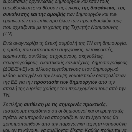
ευρωπαϊκές οργανώσεις δημιουργών κάλεσαν τους
ευρωβουλευτές να θέσουν τις έννοιες
της διαφάνειας, της
συναίνεσης και της αμοιβής
των δημιουργών και των
ερμηνευτών στο επίκεντρο όλων των πρωτοβουλιών τους
που σχετίζονται με τη χρήση της Τεχνητής Νοημοσύνης
(ΤΝ).
Ενώ αναγνωρίζει τη θετική συμβολή της ΤΝ στη δημιουργία,
η ομάδα, που εκπροσωπεί συγγραφείς, μεταφραστές,
ερμηνευτές, συνθέτες, στιχουργούς, σκηνοθέτες,
σεναριογράφους, εικαστικούς καλλιτέχνες, δημοσιογράφους
(ΔΟΕ/ΕΦΕ) και άλλους εργαζόμενους στον δημιουργικό
κλάδο, καταγγέλλει την έλλειψη νομοθετικών διασφαλίσεων
της ΕΕ για την
προστασία των δημιουργών
από την
απειλή της ευρείας χρήσης του περιεχομένου τους από την
ΤΝ.
Σε πλήρη
αντίθεση με τις σημερινές πρακτικές,
πιστεύουμε ακράδαντα ότι οι δημιουργοί και οι ερμηνευτές
πρέπει να μπορούν να αποφασίζουν αν τα έργα τους θα
χρησιμοποιηθούν από την παραγωγική τεχνητή νοημοσύνη
και, αν το κάνουν, να αμείβονται δίκαια. Καθώς πρόκειται να