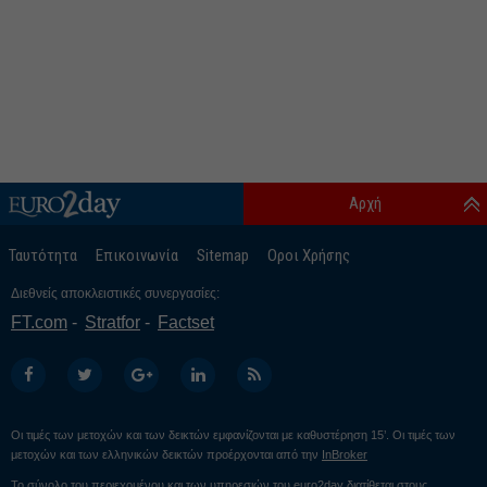
Αρχή
Ταυτότητα
Επικοινωνία
Sitemap
Οροι Χρήσης
Διεθνείς αποκλειστικές συνεργασίες:
FT.com
Stratfor
Factset
Οι τιμές των μετοχών και των δεικτών εμφανίζονται με καθυστέρηση 15’. Οι τιμές των
μετοχών και των ελληνικών δεικτών προέρχονται από την
InBroker
Το σύνολο του περιεχομένου και των υπηρεσιών του euro2day διατίθεται στους