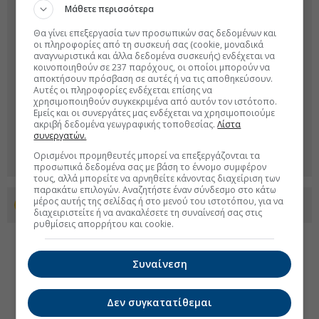
Μάθετε περισσότερα
Θα γίνει επεξεργασία των προσωπικών σας δεδομένων και
οι πληροφορίες από τη συσκευή σας (cookie, μοναδικά
αναγνωριστικά και άλλα δεδομένα συσκευής) ενδέχεται να
κοινοποιηθούν σε 237 παρόχους, οι οποίοι μπορούν να
αποκτήσουν πρόσβαση σε αυτές ή να τις αποθηκεύσουν.
Αυτές οι πληροφορίες ενδέχεται επίσης να
χρησιμοποιηθούν συγκεκριμένα από αυτόν τον ιστότοπο.
Εμείς και οι συνεργάτες μας ενδέχεται να χρησιμοποιούμε
ακριβή δεδομένα γεωγραφικής τοποθεσίας.
Λίστα
συνεργατών.
Ορισμένοι προμηθευτές μπορεί να επεξεργάζονται τα
προσωπικά δεδομένα σας με βάση το έννομο συμφέρον
τους, αλλά μπορείτε να αρνηθείτε κάνοντας διαχείριση των
παρακάτω επιλογών. Αναζητήστε έναν σύνδεσμο στο κάτω
μέρος αυτής της σελίδας ή στο μενού του ιστοτόπου, για να
Προσθέστε το euro2day.gr στο Discover
διαχειριστείτε ή να ανακαλέσετε τη συναίνεσή σας στις
ρυθμίσεις απορρήτου και cookie.
Συναίνεση
Δεν συγκατατίθεμαι