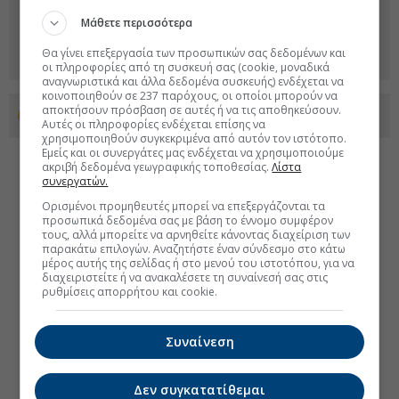
Μάθετε περισσότερα
Θα γίνει επεξεργασία των προσωπικών σας δεδομένων και
οι πληροφορίες από τη συσκευή σας (cookie, μοναδικά
αναγνωριστικά και άλλα δεδομένα συσκευής) ενδέχεται να
κοινοποιηθούν σε 237 παρόχους, οι οποίοι μπορούν να
αποκτήσουν πρόσβαση σε αυτές ή να τις αποθηκεύσουν.
Προσθέστε το euro2day.gr στο Discover
Αυτές οι πληροφορίες ενδέχεται επίσης να
χρησιμοποιηθούν συγκεκριμένα από αυτόν τον ιστότοπο.
Εμείς και οι συνεργάτες μας ενδέχεται να χρησιμοποιούμε
ακριβή δεδομένα γεωγραφικής τοποθεσίας.
Λίστα
συνεργατών.
Ορισμένοι προμηθευτές μπορεί να επεξεργάζονται τα
προσωπικά δεδομένα σας με βάση το έννομο συμφέρον
τους, αλλά μπορείτε να αρνηθείτε κάνοντας διαχείριση των
παρακάτω επιλογών. Αναζητήστε έναν σύνδεσμο στο κάτω
μέρος αυτής της σελίδας ή στο μενού του ιστοτόπου, για να
διαχειριστείτε ή να ανακαλέσετε τη συναίνεσή σας στις
ρυθμίσεις απορρήτου και cookie.
Συναίνεση
Δεν συγκατατίθεμαι