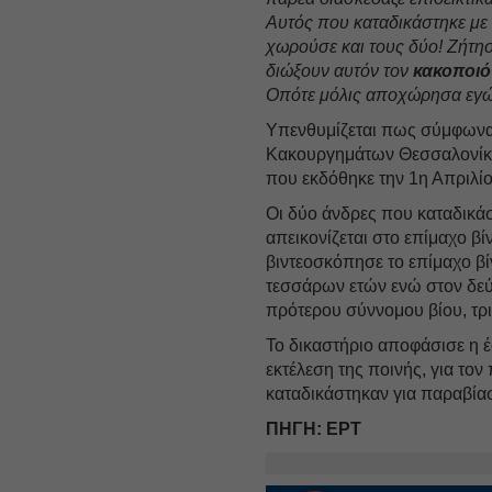
Αυτός που καταδικάστηκε με 
χωρούσε και τους δύο! Ζήτη
διώξουν αυτόν τον
κακοποιό
Οπότε μόλις αποχώρησα εγώ
Υπενθυμίζεται πως σύμφωνα
Κακουργημάτων Θεσσαλονίκη
που εκδόθηκε την 1η Απριλίο
Οι δύο άνδρες που καταδικάσ
απεικονίζεται στο επίμαχο βί
βιντεοσκόπησε το επίμαχο β
τεσσάρων ετών ενώ στον δεύ
πρότερου σύννομου βίου, τρι
Το δικαστήριο αποφάσισε η έ
εκτέλεση της ποινής, για το
καταδικάστηκαν για παραβί
ΠΗΓΗ: ΕΡΤ