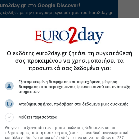
uro2day.gr
στο
Google Discover!
 εξελίξεις με την υπογραφη εγκυρότητας του Euro2day.gr
FOLLOW US
Ακολουθήστε τη σελίδα του
Euro2day.gr
στο
Linkedin
Ο εκδότης euro2day.gr ζητάει τη συγκατάθεσή
σας προκειμένου να χρησιμοποιήσει τα
προσωπικά σας δεδομένα για:
Εξατομικευμένη διαφήμιση και περιεχόμενο, μέτρηση
 Στυλίδας για την πυρκαγιά στη Δυτική Αττική
διαφήμισης και περιεχομένου, έρευνα κοινού και ανάπτυξη
υπηρεσιών
 πλυντήριο 910 γραμμάρια ηρωίνης
 που κατηγορείται για την επίθεση στη Marfin
Αποθήκευση ή/και πρόσβαση στα δεδομένα μιας συσκευής
ξαίρεση πολυτελών αντικειμένων αξίας €75.000
Μάθετε περισσότερα
Θα γίνει επεξεργασία των προσωπικών σας δεδομένων και οι
πληροφορίες από τη συσκευή σας (cookie, μοναδικά αναγνωριστικά
και άλλα δεδομένα συσκευής) ενδέχεται να κοινοποιηθούν σε 237