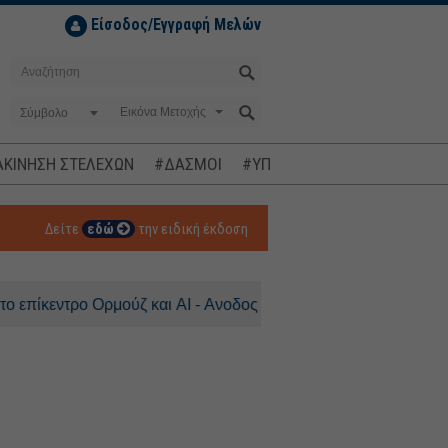
Είσοδος/Εγγραφή Μελών
Σύμβολο
ΚΙΝΗΣΗ ΣΤΕΛΕΧΩΝ
#ΔΑΣΜΟΙ
#ΥΠΟΚΛΟΠΕΣ
#ΠΛΗΘΩΡΙΣΜ
Δείτε
εδώ
την ειδική έκδοση
ντρο Ορμούζ και AI - Ανοδος 0,3% για τον DAX