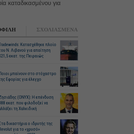
ία καταδικασμένου για
ΦΙΛΗ
ΣΧΟΛΙΑΣΜΕΝΑ
Tradewinds: Κατασχέθηκε πλοίο
του Ν. Λιβανού για απαίτηση
$21,5 εκατ. της Πειραιώς
Ποιοι μπαίνουν στο στόχαστρο
της Εφορίας για έλεγχο
Ζησιάδης (ONYX): Η επένδυση
388 εκατ. που φιλοδοξεί να
αλλάξει τη Χαλκιδική
Στα δικαστήρια ο ιδρυτής της
Revolut για το «χρυσό»