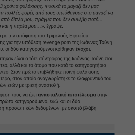
3 χρόνια φυλάκισης. Φυσικά το μαγαζί δεν μας
σα πολλές φορές από τους υπεύθυνους στο μαγαζί να
από δίπλα μου, πράγμα που δεν συνέβη ποτέ…
 και η παρέα μου…»,
έγραψε.
 με την απόφαση του Τριμελούς Εφετείου
ς για την υπόθεση revenge porn της Ιωάννας Τούνη
υ, οι δύο κατηγορούμενοι κρίθηκαν
ένοχοι
.
τηκαν είναι ο τότε σύντροφος της Ιωάννας Τούνη που
ντεο, αλλά και το άτομο που κατά το κατηγορητήριο
ίντεο. Στον πρώτο επιβλήθηκε ποινή φυλάκισης
τερο, στον οποίο αναγνωρίστηκε το ελαφρυντικό του
ών ετών με τριετή αναστολή.
φεση τους να έχει
ανασταλτικό αποτέλεσμα
στην
ν πρώτο κατηγορούμενο, ενώ και οι δύο
αση προσωπικών δεδομένων, με σκοπό βλάβη.