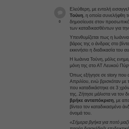
Ελεύθερη, με εντολή εισαγγελ
Τούνη
, η οποία συνελήφθη 
δημοσίευσε στον προσωπικό 
0
των καταδικασθέντων για τ
Υπενθυμίζεται πως η Ιωάννα
βάρος της ο άνδρας στο βίντε
εκκινήσει η διαδικασία του 
Η Ιωάννα Τούνη, μόλις ενημε
μόνη της στο ΑΤ Λευκού Πύρ
Όπως εξήγησε σε story που 
Απριλίου, ενώ βρισκόταν με 
που καταδικάστηκε σε 3 χρό
της. Ζήτησε μάλιστα να τον 
βρήκε ανταπόκριση
, με α
βίντεο τον καταδικασμένο άν
όνομά του.
«Σήμερα βγήκα για ποτό μαζί
παρέα διασκέδαζε επιδεικτικ