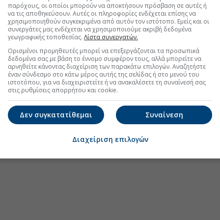
.gr στο Discover
παρόχους, οι οποίοι μπορούν να αποκτήσουν πρόσβαση σε αυτές ή
να τις αποθηκεύσουν. Αυτές οι πληροφορίες ενδέχεται επίσης να
χρησιμοποιηθούν συγκεκριμένα από αυτόν τον ιστότοπο. Εμείς και οι
συνεργάτες μας ενδέχεται να χρησιμοποιούμε ακριβή δεδομένα
γεωγραφικής τοποθεσίας.
Λίστα συνεργατών.
Ορισμένοι προμηθευτές μπορεί να επεξεργάζονται τα προσωπικά
δεδομένα σας με βάση το έννομο συμφέρον τους, αλλά μπορείτε να
αρνηθείτε κάνοντας διαχείριση των παρακάτω επιλογών. Αναζητήστε
έναν σύνδεσμο στο κάτω μέρος αυτής της σελίδας ή στο μενού του
ιστοτόπου, για να διαχειριστείτε ή να ανακαλέσετε τη συναίνεσή σας
στις ρυθμίσεις απορρήτου και cookie.
Δεν συγκατατίθεμαι
Συναίνεση
Διαχείριση επιλογών