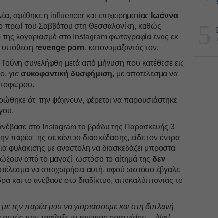
έα, αφέθηκε η influencer και επιχειρηματίας
Ιωάννα
5
το πρωί του Σαββάτου στη Θεσσαλονίκη, καθώς
της λογαριασμό στο Instagram φωτογραφία ενός εκ
ην υπόθεση
revenge porn
, κατονομάζοντάς τον.
 Τούνη συνελήφθη μετά από μήνυση που κατέθεσε εις
ο, για
συκοφαντική δυσφήμιση
, με αποτέλεσμα να
αυτοφώρου.
ρώθηκε ότι την ψάχνουν, φέρεται να παρουσιάστηκε
γου.
ανέβασε στο Instagram το βράδυ της Παρασκευής 3
την παρέα της σε κέντρο διασκέδασης, είδε τον άντρα
νια φυλάκισης με αναστολή να διασκεδάζει μπροστά
διώξουν από το μαγαζί, ωστόσο το αίτημά της
δεν
ποτέλεσμα να αποχωρήσει αυτή, αφού ωστόσο έβγαλε
δρα και το ανέβασε στο διαδίκτυο, αποκαλύπτοντας το
 με την παρέα μου να γιορτάσουμε και στη διπλανή
ά αυτός που τράβηξε το revenge porn video… Ναι!