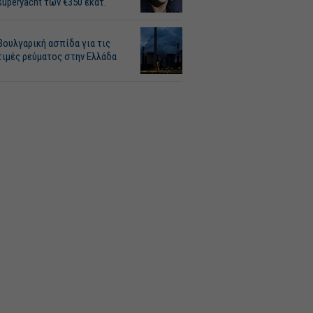
superyacht των €350 εκατ.
Βουλγαρική ασπίδα για τις
τιμές ρεύματος στην Ελλάδα