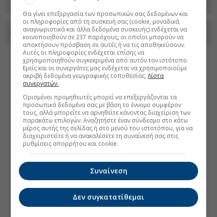
Θα γίνει επεξεργασία των προσωπικών σας δεδομένων και
οι πληροφορίες από τη συσκευή σας (cookie, μοναδικά
αναγνωριστικά και άλλα δεδομένα συσκευής) ενδέχεται να
Προσθέστε το euro2day.gr στο Discover
κοινοποιηθούν σε 237 παρόχους, οι οποίοι μπορούν να
αποκτήσουν πρόσβαση σε αυτές ή να τις αποθηκεύσουν.
Αυτές οι πληροφορίες ενδέχεται επίσης να
χρησιμοποιηθούν συγκεκριμένα από αυτόν τον ιστότοπο.
Εμείς και οι συνεργάτες μας ενδέχεται να χρησιμοποιούμε
ακριβή δεδομένα γεωγραφικής τοποθεσίας.
Λίστα
συνεργατών.
Ορισμένοι προμηθευτές μπορεί να επεξεργάζονται τα
προσωπικά δεδομένα σας με βάση το έννομο συμφέρον
τους, αλλά μπορείτε να αρνηθείτε κάνοντας διαχείριση των
παρακάτω επιλογών. Αναζητήστε έναν σύνδεσμο στο κάτω
μέρος αυτής της σελίδας ή στο μενού του ιστοτόπου, για να
διαχειριστείτε ή να ανακαλέσετε τη συναίνεσή σας στις
ρυθμίσεις απορρήτου και cookie.
Συναίνεση
Δεν συγκατατίθεμαι