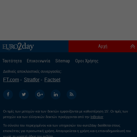
Αρχή
Ταυτότητα
Επικοινωνία
Sitemap
Οροι Χρήσης
Διεθνείς αποκλειστικές συνεργασίες:
FT.com
Stratfor
Factset
Οι τιμές των μετοχών και των δεικτών εμφανίζονται με καθυστέρηση 15’. Οι τιμές των
μετοχών και των ελληνικών δεικτών προέρχονται από την
InBroker
Το σύνολο του περιεχομένου και των υπηρεσιών του euro2day διατίθεται στους
επισκέπτες για προσωπική χρήση. Απαγορεύεται η χρήση και η επαναδημοσίευσή του
χωρίς τη γραπτή άδεια του εκδότη.