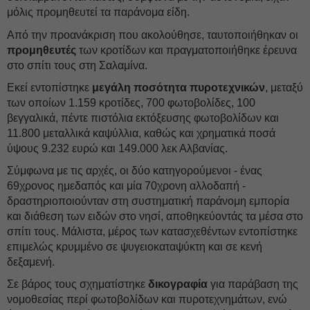
μόλις προμηθευτεί τα παράνομα είδη.
Από την προανάκριση που ακολούθησε, ταυτοποιήθηκαν οι
προμηθευτές
των κροτίδων και πραγματοποιήθηκε έρευνα
στο σπίτι τους στη Σαλαμίνα.
Εκεί εντοπίστηκε
μεγάλη ποσότητα πυροτεχνικών
, μεταξύ
των οποίων 1.159 κροτίδες, 700 φωτοβολίδες, 100
βεγγαλικά, πέντε πιστόλια εκτόξευσης φωτοβολίδων και
11.800 μεταλλικά καψύλλια, καθώς και χρηματικά ποσά
ύψους 9.232 ευρώ και 149.000 λεκ Αλβανίας.
Σύμφωνα με τις αρχές, οι δύο κατηγορούμενοι - ένας
69χρονος ημεδαπός και μία 70χρονη αλλοδαπή -
δραστηριοποιούνταν στη συστηματική παράνομη εμπορία
και διάθεση των ειδών στο νησί, αποθηκεύοντάς τα μέσα στο
σπίτι τους. Μάλιστα, μέρος των κατασχεθέντων εντοπίστηκε
επιμελώς κρυμμένο σε ψυγειοκαταψύκτη και σε κενή
δεξαμενή.
Σε βάρος τους σχηματίστηκε
δικογραφία
για παράβαση της
νομοθεσίας περί φωτοβολίδων και πυροτεχνημάτων, ενώ