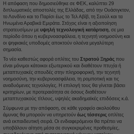
Η απόφαση που δημοσιεύθηκε σε ΦΕΚ, καλύπτει 29
διπλωματικές αποστολές της Ελλάδας, από την Ουάσιγκτον,
το Λονδίνο και το Παρίσι έως το Τελ Αβίβ, τη Σεούλ και τα
Ηνωμένα Αραβικά Εμιράτα. Στόχος είναι η αξιοποίηση
στρατευσίμων με
υψηλή
τεχνολογική κατάρτιση
, σε μια
περίοδο όπου η κυβερνοασφάλεια, η τεχνητή νοημοσύνη και
οι ψηφιακές υποδομές αποκτούν ολοένα μεγαλύτερη
σημασία.
Το νέο καθεστώς αφορά οπλίτες του
Στρατού Ξηράς
που
είναι μόνιμοι κάτοικοι εξωτερικού και διαθέτουν πτυχία ή
μεταπτυχιακές σπουδές στην πληροφορική, την τεχνητή
νοημοσύνη, την κυβερνοασφάλεια, τη ρομποτική και τις
αναδυόμενες τεχνολογίες. Η επιλογή τους θα γίνεται βάσει
κριτηρίων, με προτεραιότητα σε όσους διαθέτουν
μεταπτυχιακούς τίτλους, υψηλές ακαδημαϊκές επιδόσεις κ.ά.
Σύμφωνα με την απόφαση, σε κάθε γραφείο ακολούθου
άμυνας θα μπορούν να υπηρετούν
έως τέσσερις
οπλίτες
ανά εκπαιδευτική σειρά. Οι ενδιαφερόμενοι θα πρέπει να
υποβάλουν αίτηση μέσα σε συγκεκριμένες προθεσμίες,