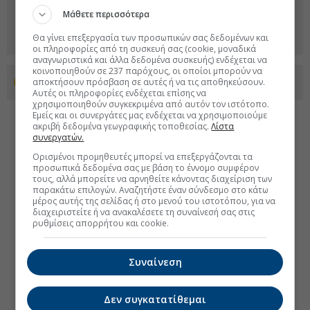
Μάθετε περισσότερα
Θα γίνει επεξεργασία των προσωπικών σας δεδομένων και
οι πληροφορίες από τη συσκευή σας (cookie, μοναδικά
αναγνωριστικά και άλλα δεδομένα συσκευής) ενδέχεται να
κοινοποιηθούν σε 237 παρόχους, οι οποίοι μπορούν να
αποκτήσουν πρόσβαση σε αυτές ή να τις αποθηκεύσουν.
Προσθέστε το euro2day.gr στο Discover
Αυτές οι πληροφορίες ενδέχεται επίσης να
χρησιμοποιηθούν συγκεκριμένα από αυτόν τον ιστότοπο.
Εμείς και οι συνεργάτες μας ενδέχεται να χρησιμοποιούμε
ακριβή δεδομένα γεωγραφικής τοποθεσίας.
Λίστα
συνεργατών.
Ορισμένοι προμηθευτές μπορεί να επεξεργάζονται τα
προσωπικά δεδομένα σας με βάση το έννομο συμφέρον
τους, αλλά μπορείτε να αρνηθείτε κάνοντας διαχείριση των
παρακάτω επιλογών. Αναζητήστε έναν σύνδεσμο στο κάτω
μέρος αυτής της σελίδας ή στο μενού του ιστοτόπου, για να
διαχειριστείτε ή να ανακαλέσετε τη συναίνεσή σας στις
ρυθμίσεις απορρήτου και cookie.
Συναίνεση
Δεν συγκατατίθεμαι