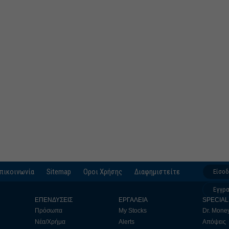
πικοινωνία
Sitemap
Οροι Χρήσης
Διαφημιστείτε
Είσο
Εγγρ
ΕΠΕΝΔΥΣΕΙΣ
ΕΡΓΑΛΕΙΑ
SPECIAL
Πρόσωπα
My Stocks
Dr. Mone
Νέα/Χρήμα
Alerts
Απόψεις