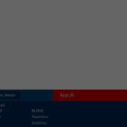
Αρχή
δος Μελών
αφή
S
BLOGS
y
Χαμαιλέων
Εκηβόλος