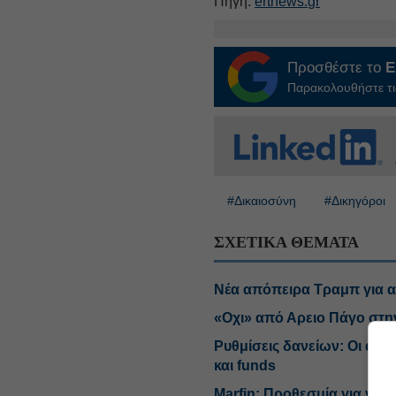
Πηγή:
ertnews.gr
Προσθέστε το
E
Παρακολουθήστε τις
#Δικαιοσύνη
#Δικηγόροι
ΣΧΕΤΙΚΑ ΘΕΜΑΤΑ
Νέα απόπειρα Τραμπ για α
«Οχι» από Αρειο Πάγο στη
Ρυθμίσεις δανείων: Οι άγρ
και funds
Marfin: Προθεσμία για να