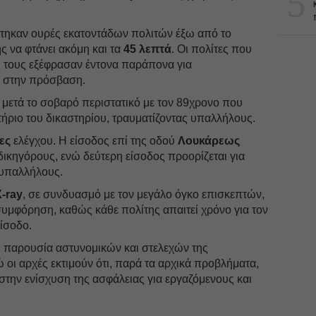
5
τηκαν ουρές εκατοντάδων πολιτών έξω από το
ς να φτάνει ακόμη και τα
45 λεπτά
. Οι πολίτες που
ς τους εξέφρασαν έντονα παράπονα για
ς στην πρόσβαση.
 μετά το σοβαρό περιστατικό με τον 89χρονο που
τήριο του δικαστηρίου, τραυματίζοντας υπαλλήλους.
ες
ελέγχου. Η είσοδος επί της οδού
Λουκάρεως
 δικηγόρους, ενώ δεύτερη είσοδος προορίζεται για
 υπαλλήλους.
-ray
, σε συνδυασμό με τον μεγάλο όγκο επισκεπτών,
υμφόρηση, καθώς κάθε πολίτης απαιτεί χρόνο για τον
είσοδο.
 παρουσία αστυνομικών και στελεχών της
ώ οι αρχές εκτιμούν ότι, παρά τα αρχικά προβλήματα,
στην ενίσχυση της ασφάλειας για εργαζόμενους και