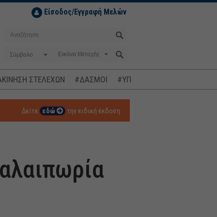
Είσοδος/Εγγραφή Μελών
Σύμβολο
ΚΙΝΗΣΗ ΣΤΕΛΕΧΩΝ
#ΔΑΣΜΟΙ
#ΥΠΟΚΛΟΠΕΣ
#ΠΛΗΘΩΡΙΣΜ
Δείτε
εδώ
την ειδική έκδοση
ταλαιπωρία