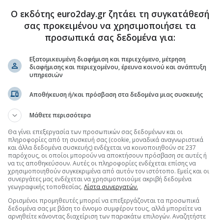
Ο εκδότης euro2day.gr ζητάει τη συγκατάθεσή
σας προκειμένου να χρησιμοποιήσει τα
προσωπικά σας δεδομένα για:
.gr στο Discover
Εξατομικευμένη διαφήμιση και περιεχόμενο, μέτρηση
διαφήμισης και περιεχομένου, έρευνα κοινού και ανάπτυξη
υπηρεσιών
Αποθήκευση ή/και πρόσβαση στα δεδομένα μιας συσκευής
Μάθετε περισσότερα
Θα γίνει επεξεργασία των προσωπικών σας δεδομένων και οι
πληροφορίες από τη συσκευή σας (cookie, μοναδικά αναγνωριστικά
και άλλα δεδομένα συσκευής) ενδέχεται να κοινοποιηθούν σε 237
παρόχους, οι οποίοι μπορούν να αποκτήσουν πρόσβαση σε αυτές ή
να τις αποθηκεύσουν. Αυτές οι πληροφορίες ενδέχεται επίσης να
χρησιμοποιηθούν συγκεκριμένα από αυτόν τον ιστότοπο. Εμείς και οι
συνεργάτες μας ενδέχεται να χρησιμοποιούμε ακριβή δεδομένα
γεωγραφικής τοποθεσίας.
Λίστα συνεργατών.
Ορισμένοι προμηθευτές μπορεί να επεξεργάζονται τα προσωπικά
δεδομένα σας με βάση το έννομο συμφέρον τους, αλλά μπορείτε να
αρνηθείτε κάνοντας διαχείριση των παρακάτω επιλογών. Αναζητήστε