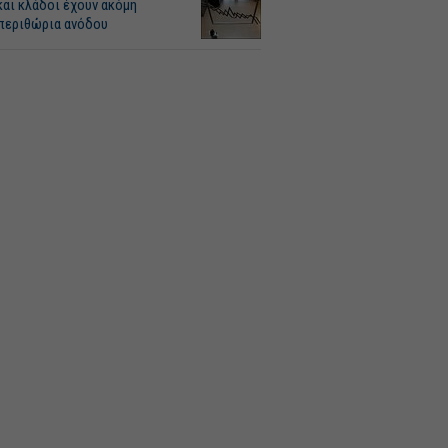
και κλάδοι έχουν ακόμη
περιθώρια ανόδου