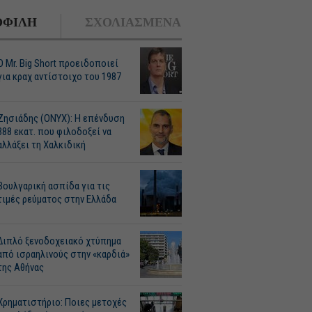
ΦΙΛΗ
ΣΧΟΛΙΑΣΜΕΝΑ
O Mr. Big Short προειδοποιεί
για κραχ αντίστοιχο του 1987
Ζησιάδης (ONYX): Η επένδυση
388 εκατ. που φιλοδοξεί να
αλλάξει τη Χαλκιδική
Βουλγαρική ασπίδα για τις
τιμές ρεύματος στην Ελλάδα
Διπλό ξενοδοχειακό χτύπημα
από ισραηλινούς στην «καρδιά»
της Αθήνας
Χρηματιστήριο: Ποιες μετοχές