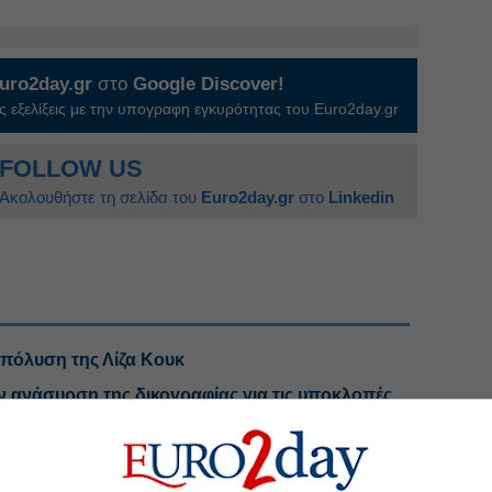
uro2day.gr
στο
Google Discover!
 εξελίξεις με την υπογραφη εγκυρότητας του Euro2day.gr
FOLLOW US
Ακολουθήστε τη σελίδα του
Euro2day.gr
στο
Linkedin
πόλυση της Λίζα Κουκ
ν ανάσυρση της δικογραφίας για τις υποκλοπές
αφοι κανόνες της διαπραγμάτευσης με τράπεζες
 απολογηθεί έλαβε η 46χρονη κατηγορούμενη