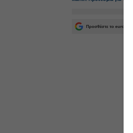
Προσθέστε το euro2day