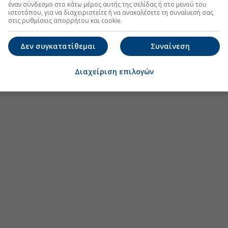
έναν σύνδεσμο στο κάτω μέρος αυτής της σελίδας ή στο μενού του
ιστοτόπου, για να διαχειριστείτε ή να ανακαλέσετε τη συναίνεσή σας
στις ρυθμίσεις απορρήτου και cookie.
Δεν συγκατατίθεμαι
Συναίνεση
Διαχείριση επιλογών