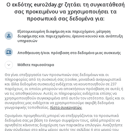
Ο εκδότης euro2day.gr ζητάει τη συγκατάθεσή
σας προκειμένου να χρησιμοποιήσει τα
ξαίρεση πολυτελών αντικειμένων αξίας €75.000
προσωπικά σας δεδομένα για:
Εξατομικευμένη διαφήμιση και περιεχόμενο, μέτρηση
διαφήμισης και περιεχομένου, έρευνα κοινού και ανάπτυξη
υπηρεσιών
.gr στο Discover
Αποθήκευση ή/και πρόσβαση στα δεδομένα μιας συσκευής
Μάθετε περισσότερα
Θα γίνει επεξεργασία των προσωπικών σας δεδομένων και οι
πληροφορίες από τη συσκευή σας (cookie, μοναδικά αναγνωριστικά
και άλλα δεδομένα συσκευής) ενδέχεται να κοινοποιηθούν σε 237
παρόχους, οι οποίοι μπορούν να αποκτήσουν πρόσβαση σε αυτές ή
να τις αποθηκεύσουν. Αυτές οι πληροφορίες ενδέχεται επίσης να
χρησιμοποιηθούν συγκεκριμένα από αυτόν τον ιστότοπο. Εμείς και οι
συνεργάτες μας ενδέχεται να χρησιμοποιούμε ακριβή δεδομένα
γεωγραφικής τοποθεσίας.
Λίστα συνεργατών.
Ορισμένοι προμηθευτές μπορεί να επεξεργάζονται τα προσωπικά
δεδομένα σας με βάση το έννομο συμφέρον τους, αλλά μπορείτε να
αρνηθείτε κάνοντας διαχείριση των παρακάτω επιλογών. Αναζητήστε
έναν σύνδεσμο στο κάτω μέρος αυτής της σελίδας ή στο μενού του