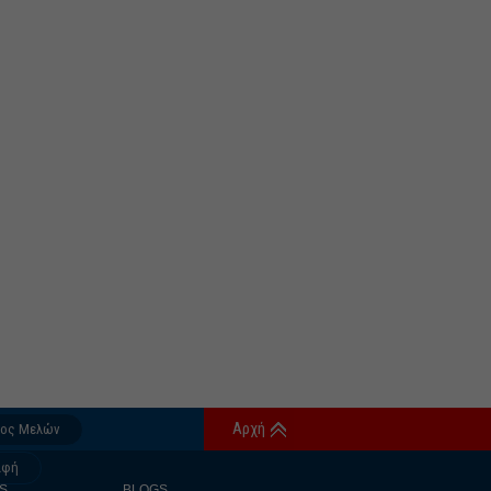
Αρχή
δος Μελών
αφή
S
BLOGS