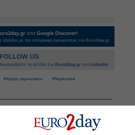
uro2day.gr
στο
Google Discover!
 εξελίξεις με την υπογραφη εγκυρότητας του Euro2day.gr
FOLLOW US
Ακολουθήστε τη σελίδα του
Euro2day.gr
στο
Linkedin
#Χρήση ναρκωτικών
#Ναρκωτικά
ύρκου πλοιοκτήτη που κατηγορείται για
ίρα καλλιέργειας κάνναβης
ο συλληφθέντες για την πυρκαγιά που ξεκίνησε