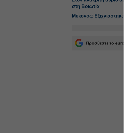
στη Βοιωτία
Μύκονος: Εξιχνιάστηκε υπε
Προσθέστε το euro2day