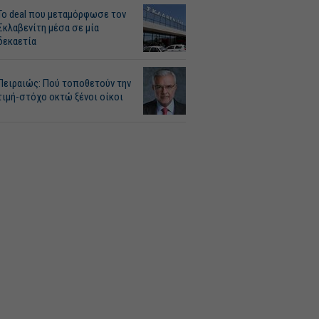
Το deal που μεταμόρφωσε τον
Σκλαβενίτη μέσα σε μία
δεκαετία
Πειραιώς: Πού τοποθετούν την
τιμή-στόχο οκτώ ξένοι οίκοι