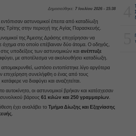
4
Δημοσιεύθηκε:
7 Ιουλίου 2026 - 15:38
εντόπισαν αστυνομικοί έπειτα από καταδίωξη
ης Τρίτης στην περιοχή της Αγίας Παρασκευής.
5
τυνομικοί της Άμεσης Δράσης επιχείρησαν να
 όχημα στο οποίο επέβαιναν δύο άτομα. Ο οδηγός,
τις υποδείξεις των αστυνομικών και
ανέπτυξε
αφύγει, με αποτέλεσμα να ακολουθήσει καταδίωξη.
α απομακρυνθεί, ωστόσο εντοπίστηκε λίγο αργότερα
ην επιχείρηση συνελήφθη ο ένας από τους
 κατάφερε να διαφύγει και αναζητείται.
ο αυτοκίνητο, οι αστυνομικοί βρήκαν και κατέσχεσαν
, συνολικού βάρους
61 κιλών και 250 γραμμαρίων
.
θεση έχει αναλάβει το
Τμήμα Δίωξης και Εξιχνίασης
κευής
.