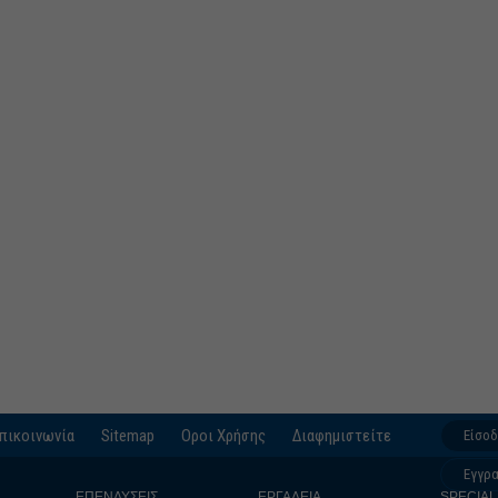
πικοινωνία
Sitemap
Οροι Χρήσης
Διαφημιστείτε
Είσο
Εγγρ
ΕΠΕΝΔΥΣΕΙΣ
ΕΡΓΑΛΕΙΑ
SPECIAL