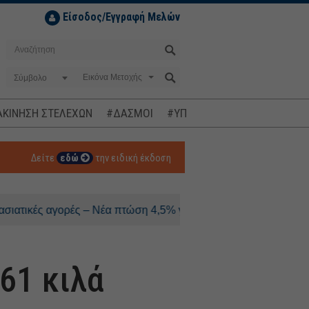
Είσοδος/Εγγραφή Μελών
Σύμβολο
ΚΙΝΗΣΗ ΣΤΕΛΕΧΩΝ
#ΔΑΣΜΟΙ
#ΥΠΟΚΛΟΠΕΣ
#ΠΛΗΘΩΡΙΣΜ
Δείτε
εδώ
την ειδική έκδοση
ς αγορές – Νέα πτώση 4,5% για τον Kospi
61 κιλά