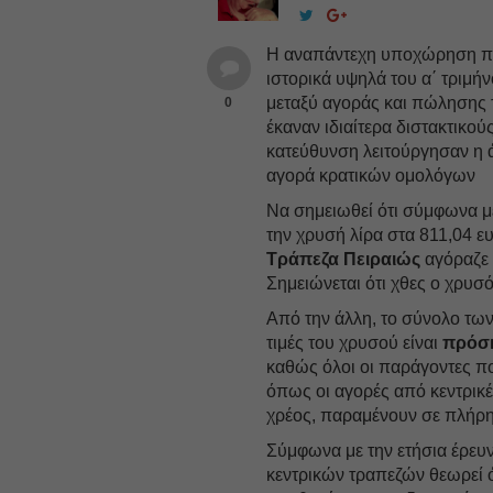
Η αναπάντεχη υποχώρηση πο
ιστορικά υψηλά του α΄ τριμή
μεταξύ αγοράς και πώλησης 
0
έκαναν ιδιαίτερα διστακτικούς
κατεύθυνση λειτούργησαν η 
αγορά κρατικών ομολόγων
Να σημειωθεί ότι σύμφωνα με
την χρυσή λίρα στα 811,04 ε
Τράπεζα Πειραιώς
αγόραζε 
Σημειώνεται ότι χθες ο χρυσ
Από την άλλη, το σύνολο των
τιμές του χρυσού είναι
πρόσ
καθώς όλοι οι παράγοντες π
όπως οι αγορές από κεντρικέ
χρέος, παραμένουν σε πλήρη
Σύμφωνα με την ετήσια έρευ
κεντρικών τραπεζών θεωρεί 