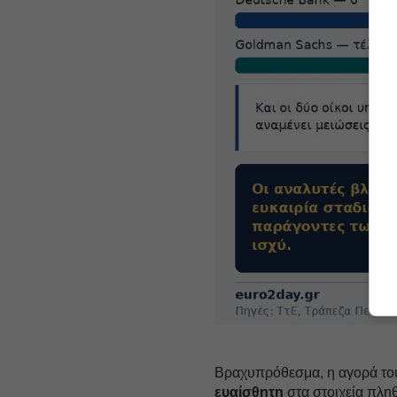
Βραχυπρόθεσμα, η αγορά του
ευαίσθητη
στα στοιχεία πλη