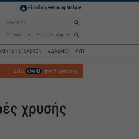
Είσοδος/Εγγραφή Μελών
Σύμβολο
ΚΙΝΗΣΗ ΣΤΕΛΕΧΩΝ
#ΔΑΣΜΟΙ
#ΥΠΟΚΛΟΠΕΣ
#ΠΛΗΘΩΡΙΣΜ
Δείτε
εδώ
την ειδική έκδοση
ρές χρυσής