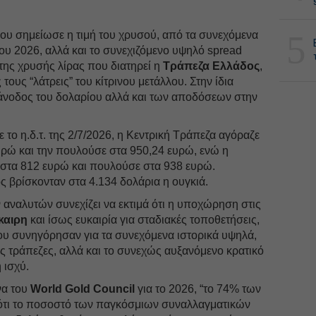
5
υ σημείωσε η τιμή του χρυσού, από τα συνεχόμενα
νου 2026, αλλά και το συνεχιζόμενο υψηλό spread
της χρυσής λίρας που διατηρεί η
Τράπεζα Ελλάδος
,
 τους “λάτρεις” του κίτρινου μετάλλου. Στην ίδια
άνοδος του δολαρίου αλλά και των αποδόσεων στην
 το η.δ.τ. της 2/7/2026, η Κεντρική Τράπεζα αγόραζε
υρώ και την πουλούσε στα 950,24 ευρώ, ενώ η
στα 812 ευρώ και πουλούσε στα 938 ευρώ.
ός βρίσκονταν στα 4.134 δολάρια η ουγκιά.
 αναλυτών συνεχίζει να εκτιμά ότι η υποχώρηση στις
καιρη
και ίσως ευκαιρία για σταδιακές τοποθετήσεις,
ου συνηγόρησαν για τα συνεχόμενα ιστορικά υψηλά,
ς τράπεζες, αλλά και το συνεχώς αυξανόμενο κρατικό
 ισχύ.
να του
World Gold Council
για το 2026, “το 74% των
ότι το ποσοστό των παγκόσμιων συναλλαγματικών