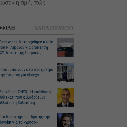
σκωσε» η τιμή, πώς
ΦΙΛΗ
ΣΧΟΛΙΑΣΜΕΝΑ
Tradewinds: Κατασχέθηκε πλοίο
του Ν. Λιβανού για απαίτηση
$21,5 εκατ. της Πειραιώς
Ποιοι μπαίνουν στο στόχαστρο
της Εφορίας για έλεγχο
Ζησιάδης (ONYX): Η επένδυση
388 εκατ. που φιλοδοξεί να
αλλάξει τη Χαλκιδική
Στα δικαστήρια ο ιδρυτής της
Revolut για το «χρυσό»