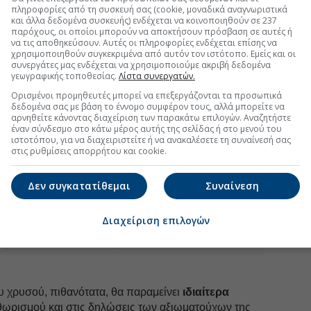
πληροφορίες από τη συσκευή σας (cookie, μοναδικά αναγνωριστικά
και άλλα δεδομένα συσκευής) ενδέχεται να κοινοποιηθούν σε 237
παρόχους, οι οποίοι μπορούν να αποκτήσουν πρόσβαση σε αυτές ή
να τις αποθηκεύσουν. Αυτές οι πληροφορίες ενδέχεται επίσης να
χρησιμοποιηθούν συγκεκριμένα από αυτόν τον ιστότοπο. Εμείς και οι
συνεργάτες μας ενδέχεται να χρησιμοποιούμε ακριβή δεδομένα
γεωγραφικής τοποθεσίας.
Λίστα συνεργατών.
Ορισμένοι προμηθευτές μπορεί να επεξεργάζονται τα προσωπικά
δεδομένα σας με βάση το έννομο συμφέρον τους, αλλά μπορείτε να
αρνηθείτε κάνοντας διαχείριση των παρακάτω επιλογών. Αναζητήστε
έναν σύνδεσμο στο κάτω μέρος αυτής της σελίδας ή στο μενού του
ιστοτόπου, για να διαχειριστείτε ή να ανακαλέσετε τη συναίνεσή σας
στις ρυθμίσεις απορρήτου και cookie.
Δεν συγκατατίθεμαι
Συναίνεση
Διαχείριση επιλογών
 χρυσού, πιθανότατα, θα παραμείνει
ιδιαίτερα
θωρισμού και στις δηλώσεις των αξιωματούχων της