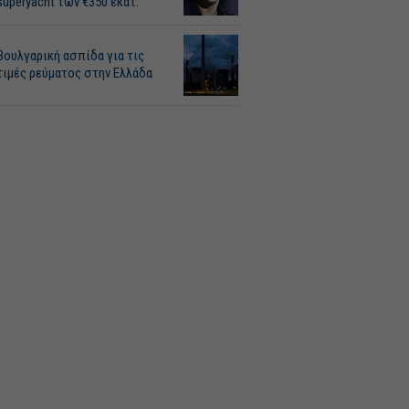
superyacht των €350 εκατ.
Βουλγαρική ασπίδα για τις
τιμές ρεύματος στην Ελλάδα