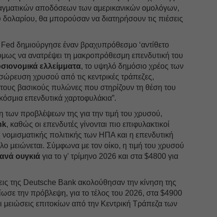
ραγματικών αποδόσεων των αμερικανικών ομολόγων,
υ δολαρίου, θα μπορούσαν να διατηρήσουν τις πιέσεις
 Fed δημιούργησε έναν βραχυπρόθεσμο ‘αντίθετο
 όμως να ανατρέψει τη μακροπρόθεσμη επενδυτική του
σιονομικά ελλείμματα
, το υψηλό δημόσιο χρέος των
σώρευση χρυσού από τις κεντρικές τράπεζες,
τους βασικούς πυλώνες που στηρίζουν τη θέση του
κόσμια επενδυτικά χαρτοφυλάκια”.
 των προβλέψεων της για την τιμή του χρυσού,
nk
, καθώς οι επενδυτές γίνονται πιο επιφυλακτικοί
ς νομισματικής πολιτικής των ΗΠΑ και η επενδυτική
λο μειώνεται. Σύμφωνα με τον οίκο, η τιμή του χρυσού
 ανά ουγκιά
για το γ' τρίμηνο 2026 και στα $4800 για
σεις της Deutsche Bank ακολούθησαν την κίνηση της
είωσε την πρόβλεψη, για το τέλος του 2026, στα $4900
ι μειώσεις επιτοκίων από την Κεντρική Τράπεζα των