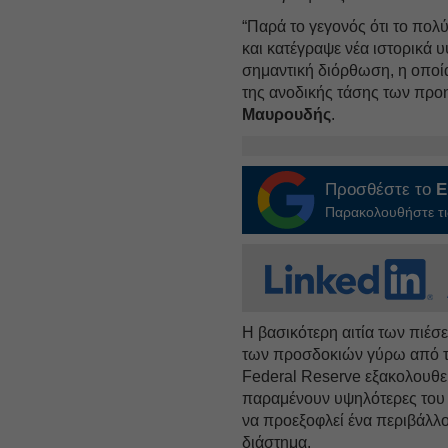
“Παρά το γεγονός ότι το πολύ
και κατέγραψε νέα ιστορικά 
σημαντική διόρθωση, η οποία
της ανοδικής τάσης των προ
Μαυρουδής
.
Προσθέστε το
E
Παρακολουθήστε τις
Η βασικότερη αιτία των πιέσ
των προσδοκιών γύρω από τη
Federal Reserve εξακολουθεί
παραμένουν υψηλότερες του 
να προεξοφλεί ένα περιβάλλ
διάστημα.