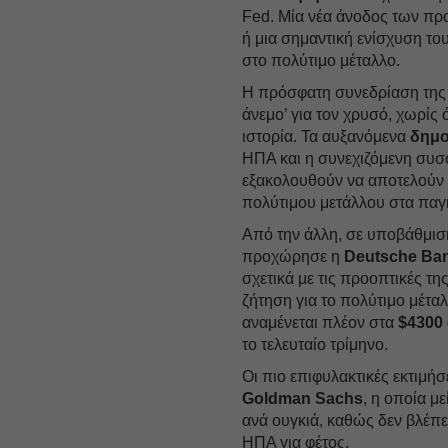
Fed. Μία νέα άνοδος των π
ή μια σημαντική ενίσχυση το
στο πολύτιμο μέταλλο.
Η πρόσφατη συνεδρίαση της
άνεμο’ για τον χρυσό, χωρίς
ιστορία. Τα αυξανόμενα
δημο
ΗΠΑ και η συνεχιζόμενη συσ
εξακολουθούν να αποτελούν 
πολύτιμου μετάλλου στα παγ
Από την άλλη, σε υποβάθμιση
προχώρησε η
Deutsche Ba
σχετικά με τις προοπτικές τη
ζήτηση για το πολύτιμο μέταλ
αναμένεται πλέον στα
$4300
το τελευταίο τρίμηνο.
Οι πιο επιφυλακτικές εκτιμή
Goldman Sachs
, η οποία μ
ανά ουγκιά, καθώς δεν βλέπε
ΗΠΑ για φέτος.