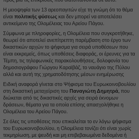
Η μειοψηφία των 13 αρεοπαγιτών είχε τη γνώμη ότι το θέμα
είναι
πολιτικής φύσεως
και δεν μπορεί να αποτελέσει
αντικείμενο της Ολομέλειας του Αρείου Πάγου.
Σύμφωνα με πληροφορίες, η Ολομέλεια που συγκροτήθηκε,
θεωρεί ότι αποτελεί ανεπίτρεπτη παρέμβαση στο έργο των
δικαστικών αρχών το ψήφισμα για σειρά υποθέσεων που
είναι εκκρεμείς, όπως υποθέσεις διαφοράς, οι έρευνες για τα
Τέμπη, τις τηλεφωνικές παρακολουθήσεις, δολοφονία του
δημοσιογράφου Γιώργου Καραϊβάζ, το ναυάγιο της Πύλου
αλλά και αυτή της χρηματοδότησης μέσων ενημέρωσης
Ειδική αναφορά γίνεται στο Ψήφισμα του Ευρωκοινοβουλίου
στη δικαστική μεταχείριση του
Παναγιώτη Δημητρά,
που
διώκεται από τις δικαστικές αρχές για σειρά έκνομων
δράσεων, θέματα για τα οποία επίσης απασχολήθηκε η
Ολομέλεια του Αρείου Πάγου.
Σε όλες τις υποθέσεις που επικαλείται το εν λόγω ψήφισμα
του Ευρωκοινοβουλίου, η Ολομέλεια τονίζει ότι είναι χωρίς
τεκμηρίωση, με ψευδή και μη επιβεβαιωμένα δεδομένα ή