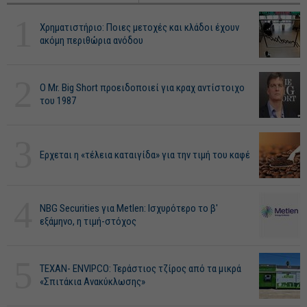
1
Χρηματιστήριο: Ποιες μετοχές και κλάδοι έχουν
ακόμη περιθώρια ανόδου
2
O Mr. Big Short προειδοποιεί για κραχ αντίστοιχο
του 1987
3
Ερχεται η «τέλεια καταιγίδα» για την τιμή του καφέ
4
NBG Securities για Metlen: Ισχυρότερο το β'
εξάμηνο, η τιμή-στόχος
5
ΤΕΧΑΝ- ENVIPCO: Τεράστιος τζίρος από τα μικρά
«Σπιτάκια Ανακύκλωσης»