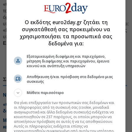
«Οι ανώτατοι δικαστές εξέφρασαν την εκτίμηση (ανησυχία;)
τους ‘να μην εγκατασταθεί στους πολίτες και στα κοινοτικά
όργανα η εντύπωση ότι το Κράτος Δικαίου στην Ελλάδα
Ο εκδότης euro2day.gr ζητάει τη
υποχωρεί εξαιτίας της διαφθοράς'», σημειώνει και καταλήγει:
συγκατάθεσή σας προκειμένου να
«Μακάρι η Δικαιοσύνη να λειτουργούσε τόσο άμεσα και στις
χρησιμοποιήσει τα προσωπικά σας
υποθέσεις συμπολιτών μας που χρονίζουν. Θα ήμασταν
δεδομένα για:
Ελβετία
».
#Αρειος Πάγος
#Δικαιοσύνη
Εξατομικευμένη διαφήμιση και περιεχόμενο,
μέτρηση διαφήμισης και περιεχομένου, έρευνα
#Ευρωπαϊκό Κοινοβούλιο
κοινού και ανάπτυξη υπηρεσιών
Αποθήκευση ή/και πρόσβαση στα δεδομένα μιας
ΣΧΕΤΙΚΑ ΘΕΜΑΤΑ
συσκευής
Μάθετε περισσότερα
Νέα απόπειρα Τραμπ για απόλυση της Λίζα Κουκ
Θα γίνει επεξεργασία των προσωπικών σας δεδομένων και
«Οχι» από Αρειο Πάγο στην ανάσυρση της
οι πληροφορίες από τη συσκευή σας (cookie, μοναδικά
δικογραφίας για τις υποκλοπές
αναγνωριστικά και άλλα δεδομένα συσκευής) ενδέχεται να
κοινοποιηθούν σε 237 παρόχους, οι οποίοι μπορούν να
Marfin: Προθεσμία για να απολογηθεί έλαβε η 46χρονη
αποκτήσουν πρόσβαση σε αυτές ή να τις αποθηκεύσουν.
Αυτές οι πληροφορίες ενδέχεται επίσης να
κατηγορούμενη
χρησιμοποιηθούν συγκεκριμένα από αυτόν τον ιστότοπο.