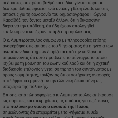
οι δράστες σε πρώτο βαθμό και η δίκη γίνεται τώρα σε
δεύτερο βαθμό, εφετείο, ενώ ανάλογη θέση έλαβε και στις
αιτιάσεις για τη δολοφονία του δημοσιογράφου Γιώργου
Καραϊβάζ, τονίζοντας μεταξύ άλλων, ότι η δικαιοσύνη
διερευνά την υπόθεση, ότι ήδη έχουν απολογηθεί
εμπλεκόμενοι και έχουν υπάρξει προφυλακίσεις.
Ο κ. Λυμπερόπουλος σύμφωνα με πληροφορίες επίσης
αναφέρθηκε στις αιτιάσεις του Ψηφίσματος ότι η ηγεσία των
ανωτάτων δικαστηρίων διορίζεται από την κυβέρνηση,
σημειώνοντας ότι αυτό προβλέπει το σύνταγμα το οποίο
ισχύει με τη βούληση του ελληνικού λαού και ότι η σχετική
διαδικασία επιλογής γίνεται σε τήρηση του συντάγματος με
όρους νομιμότητας, τονίζοντας ότι οι αστήρικτες αναφορές
στο Ψήφισμα εμφανίζουν την ελληνική δικαιοσύνη ως
υποχείριο της πολιτικής.
Επίσης κατά πληροφορίες ο κ. Λυμπερόπουλος απέκρουσε
ως αόριστες και ατεκμηρίωτες τις αιτιάσεις για τις έρευνες
στο
πολύνεκρο ναυάγιο ανοικτά της Πύλου
,
σημειώνοντας ότι επιχειρείται με το Ψήφισμα ευθεία