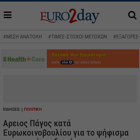
#ΜΕΣΗ ΑΝΑΤΟΛΗ
#ΤΙΜΕΣ-ΣΤΟΧΟΙ ΜΕΤΟΧΩΝ
#ΕΞΑΓΟΡΕΣ
Δείτε
εδώ
την ειδική έκδοση
ΕΙΔΗΣΕΙΣ
ΠΟΛΙΤΙΚΗ
Αρειος Πάγος κατά
Ευρωκοινοβουλίου για το ψήφισμα