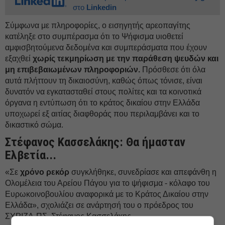
στο
Linkedin
Σύμφωνα με πληροφορίες, ο εισηγητής αρεοπαγίτης
κατέληξε στο συμπέρασμα ότι το Ψήφισμα υιοθετεί
αμφισβητούμενα δεδομένα και συμπεράσματα που έχουν
εξαχθεί
χωρίς τεκμηρίωση με την παράθεση ψευδών και
μη επιβεβαιωμένων πληροφοριών.
Πρόσθεσε ότι όλα
αυτά πλήττουν τη δικαιοσύνη, καθώς όπως τόνισε, είναι
δυνατόν να εγκατασταθεί στους πολίτες και τα κοινοτικά
όργανα η εντύπωση ότι το κράτος δικαίου στην Ελλάδα
υποχωρεί εξ αιτίας διαφθοράς που περιλαμβάνει και το
δικαστικό σώμα.
Στέφανος Κασσελάκης: Θα ήμασταν
Ελβετία...
«Σε
χρόνο ρεκόρ
συγκλήθηκε, συνεδρίασε και απεφάνθη η
Ολομέλεια του Αρείου Πάγου για το ψήφισμα - κόλαφο του
Ευρωκοινοβουλίου αναφορικά με το Κράτος Δικαίου στην
Ελλάδα», σχολιάζει σε ανάρτησή του ο πρόεδρος του
ΣΥΡΙΖΑ-ΠΣ, Στέφανος Κασσελάκης.