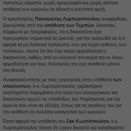
παντελώς αόριστα, χωρίς αμεροληψία και χωρίς κάποια
ανάθεση των ερευνών σε εθνική η κοινοτική αρχή.
Ο αρεοπαγίτης
Παναγιώτης Λυμπερόπουλος
αναφέρθηκε,
ξεκινώντας από την
υπόθεση των Τεμπών
, λέγοντας,
σύμφωνα με πληροφορίες, ότι η δικαιοσύνη έχει
προχωρήσει σημαντικά τις έρευνες για την τραγωδία σε ό,τι
αφορά τα μη πολιτικά πρόσωπα, ενώ για τυχόν ευθύνες των
πολιτικών, τόνισε ότι δεν έχει καμία αρμοδιότητα η
δικαιοσύνη, καθώς από το ελληνικό σύνταγμα την εν λόγω
αρμοδιότητα για τους πολιτικούς την έχει αναθέσει μόνον
στη Βουλή.
Αναφορικά επίσης με τους χειρισμούς στην υπόθεση
των
υποκλοπών
, ο κ. Λυμπερόπουλος χαρακτήρισε
ανεπίτρεπτη παρέμβαση στο έργο των εισαγγελικών και
δικαστικών αρχών τις υποδείξεις του Ψηφίσματος για την
έρευνα που είναι σε εξέλιξη, όπως και τις αιτιάσεις του για
την ανάθεση σε ανώτατο εισαγγελέα των ερευνών.
Όσον αφορά την υπόθεση του
Ζακ Κωστόπουλου
, ο κ.
Λυμπερόπουλος τόνισε ότι έχουν δικαστεί και καταδικαστεί