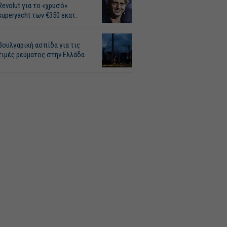
Revolut για το «χρυσό»
superyacht των €350 εκατ.
Βουλγαρική ασπίδα για τις
τιμές ρεύματος στην Ελλάδα