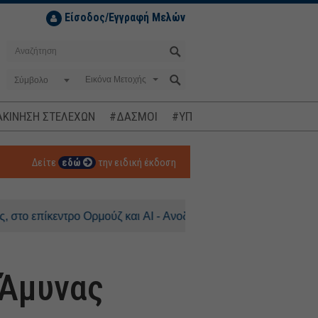
Είσοδος/Εγγραφή Μελών
Σύμβολο
ΚΙΝΗΣΗ ΣΤΕΛΕΧΩΝ
#ΔΑΣΜΟΙ
#ΥΠΟΚΛΟΠΕΣ
#ΠΛΗΘΩΡΙΣΜ
Δείτε
εδώ
την ειδική έκδοση
κεντρο Ορμούζ και AI - Ανοδος 0,3% για τον DAX
 Άμυνας