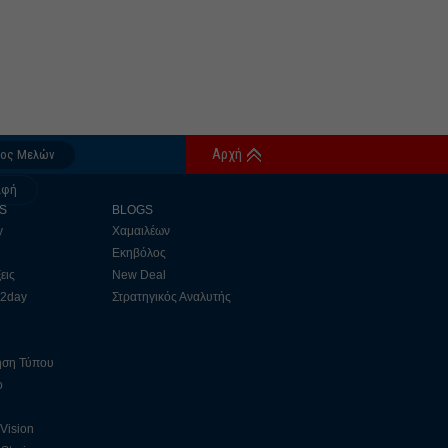
Αρχή
δος Μελών
αφή
S
BLOGS
y
Χαμαιλέων
Εκηβόλος
εις
New Deal
 2day
Στρατηγικός Αναλυτής
ηση Τύπου
ο
 Vision