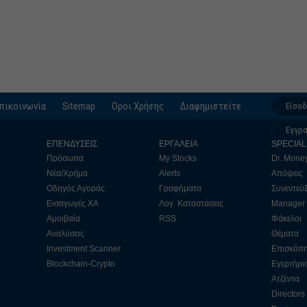
πικοινωνία
Sitemap
Οροι Χρήσης
Διαφημιστείτε
Είσο
Εγγρ
ΕΠΕΝΔΥΣΕΙΣ
ΕΡΓΑΛΕΙΑ
SPECIAL
Πρόσωπα
My Stocks
Dr. Mone
Νέα/Χρήμα
Alerts
Απόψεις
Οδηγός Αγοράς
Γραφήματα
Συνεντεύξ
Εισαγωγές ΧΑ
Λογ. Καταστάσεις
Manager
Αμοιβαία
RSS
Φάκελοι
Αναλύσεις
Θέματα
Investment Scanner
Επισκόπ
Blockchain-Crypto
Εγερτήρι
Ατζέντα
Directors