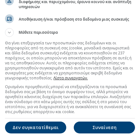
διαφήμισης και περιεχομένου, έρευνα κοινού και ανάπτυξη
υπηρεσιών
Αποθήκευση ή/και πρόσβαση στα δεδομένα μιας συσκευής
Μάθετε περισσότερα
Θα γίνει επεξεργασία των προσωπικών σας δεδομένων και οι
πληροφορίες από τη συσκευή σας (cookie, μοναδικά αναγνωριστικά
και άλλα δεδομένα συσκευής) ενδέχεται να κοινοποιηθούν σε 237
παρόχους, οι οποίοι μπορούν να αποκτήσουν πρόσβαση σε αυτές ή
να τις αποθηκεύσουν. Αυτές οι πληροφορίες ενδέχεται επίσης να
χρησιμοποιηθούν συγκεκριμένα από αυτόν τον ιστότοπο. Εμείς και οι
συνεργάτες μας ενδέχεται να χρησιμοποιούμε ακριβή δεδομένα
γεωγραφικής τοποθεσίας.
Λίστα συνεργατών.
Ορισμένοι προμηθευτές μπορεί να επεξεργάζονται τα προσωπικά
δεδομένα σας με βάση το έννομο συμφέρον τους, αλλά μπορείτε να
αρνηθείτε κάνοντας διαχείριση των παρακάτω επιλογών. Αναζητήστε
έναν σύνδεσμο στο κάτω μέρος αυτής της σελίδας ή στο μενού του
ιστοτόπου, για να διαχειριστείτε ή να ανακαλέσετε τη συναίνεσή σας
στις ρυθμίσεις απορρήτου και cookie.
Δεν συγκατατίθεμαι
Συναίνεση