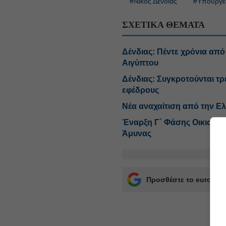
#Νίκος Δένδιας
#Υπουργε
ΣΧΕΤΙΚΑ ΘΕΜΑΤΑ
Δένδιας: Πέντε χρόνια απ
Αιγύπτου
Δένδιας: Συγκροτούνται τρ
εφέδρους
Νέα αναχαίτιση από την Ε
Έναρξη Γ΄ Φάσης Οικιστικ
Άμυνας
Προσθέστε το euro2day