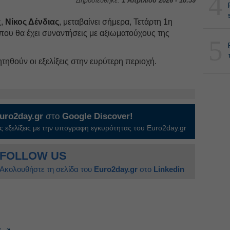
4
Δημοσιεύθηκε:
1 Απριλίου 2026 - 10:59
,
Νίκος Δένδιας
, μεταβαίνει σήμερα, Τετάρτη 1η
που θα έχει συναντήσεις με αξιωματούχους της
5
τηθούν οι εξελίξεις στην ευρύτερη περιοχή.
uro2day.gr
στο
Google Discover!
 εξελίξεις με την υπογραφη εγκυρότητας του Euro2day.gr
FOLLOW US
Ακολουθήστε τη σελίδα του
Euro2day.gr
στο
Linkedin