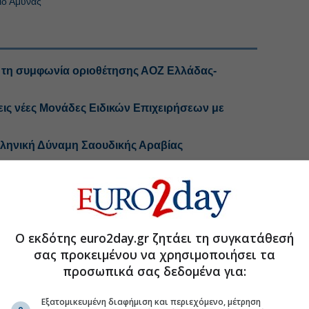
ίο Άμυνας
ό τη συμφωνία οριοθέτησης ΑΟΖ Ελλάδας-
εις νέες Μονάδες Ειδικών Επιχειρήσεων με
λληνική Δύναμη Σαουδικής Αραβίας
ού Προγράμματος του υπουργείου Εθνικής
Ο εκδότης euro2day.gr ζητάει τη συγκατάθεσή
.gr στο Discover
σας προκειμένου να χρησιμοποιήσει τα
προσωπικά σας δεδομένα για:
Εξατομικευμένη διαφήμιση και περιεχόμενο, μέτρηση