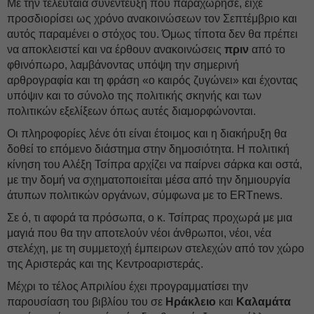
Με την τελευταία συνέντευξη που παραχώρησε, είχε
προσδιορίσει ως χρόνο ανακοινώσεων τον Σεπτέμβριο και
αυτός παραμένει ο στόχος του. Όμως τίποτα δεν θα πρέπει
να αποκλειστεί και να έρθουν ανακοινώσεις
πριν
από το
φθινόπωρο, λαμβάνοντας υπόψη την σημερινή
αρθρογραφία και τη φράση «ο καιρός ζυγώνει» και έχοντας
υπόψιν και το σύνολο της πολιτικής σκηνής και των
πολιτικών εξελίξεων όπως αυτές διαμορφώνονται.
Οι πληροφορίες λένε ότι είναι έτοιμος και η διακήρυξη θα
δοθεί το επόμενο διάστημα στην δημοσιότητα. Η πολιτική
κίνηση του Αλέξη Τσίπρα αρχίζει να παίρνει σάρκα και οστά,
με την δομή να σχηματοποιείται μέσα από την δημιουργία
άτυπων πολιτικών οργάνων, σύμφωνα με το ERTnews.
Σε ό, τι αφορά τα πρόσωπα, ο κ. Τσίπρας προχωρά με μια
μαγιά που θα την αποτελούν νέοι άνθρωποι, νέοι, νέα
στελέχη, με τη συμμετοχή έμπειρων στελεχών από τον χώρο
της Αριστεράς και της Κεντροαριστεράς.
Μέχρι το τέλος Απριλίου έχει προγραμματίσει την
παρουσίαση του βιβλίου του σε
Ηράκλειο
και
Καλαμάτα