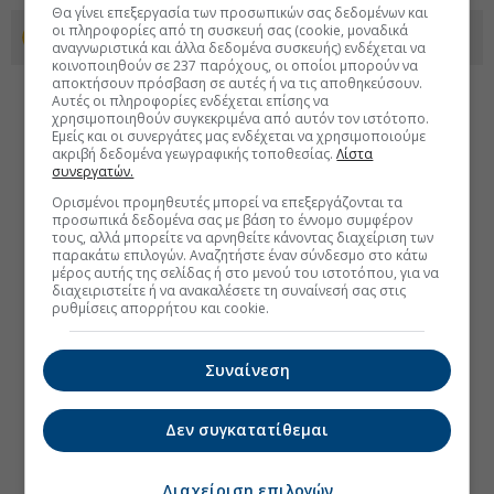
Θα γίνει επεξεργασία των προσωπικών σας δεδομένων και
οι πληροφορίες από τη συσκευή σας (cookie, μοναδικά
Προσθέστε το euro2day.gr στο Discover
αναγνωριστικά και άλλα δεδομένα συσκευής) ενδέχεται να
κοινοποιηθούν σε 237 παρόχους, οι οποίοι μπορούν να
αποκτήσουν πρόσβαση σε αυτές ή να τις αποθηκεύσουν.
Αυτές οι πληροφορίες ενδέχεται επίσης να
χρησιμοποιηθούν συγκεκριμένα από αυτόν τον ιστότοπο.
Εμείς και οι συνεργάτες μας ενδέχεται να χρησιμοποιούμε
ακριβή δεδομένα γεωγραφικής τοποθεσίας.
Λίστα
συνεργατών.
Ορισμένοι προμηθευτές μπορεί να επεξεργάζονται τα
προσωπικά δεδομένα σας με βάση το έννομο συμφέρον
τους, αλλά μπορείτε να αρνηθείτε κάνοντας διαχείριση των
παρακάτω επιλογών. Αναζητήστε έναν σύνδεσμο στο κάτω
μέρος αυτής της σελίδας ή στο μενού του ιστοτόπου, για να
διαχειριστείτε ή να ανακαλέσετε τη συναίνεσή σας στις
ρυθμίσεις απορρήτου και cookie.
Συναίνεση
Δεν συγκατατίθεμαι
Διαχείριση επιλογών