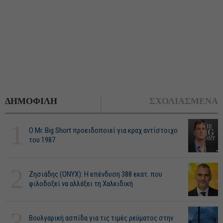
ΔΗΜΟΦΙΛΗ
ΣΧΟΛΙΑΣΜΕΝΑ
1
O Mr. Big Short προειδοποιεί για κραχ αντίστοιχο
του 1987
2
Ζησιάδης (ONYX): Η επένδυση 388 εκατ. που
φιλοδοξεί να αλλάξει τη Χαλκιδική
3
Βουλγαρική ασπίδα για τις τιμές ρεύματος στην