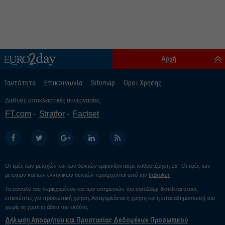
Αρχή
Ταυτότητα
Επικοινωνία
Sitemap
Οροι Χρήσης
Διεθνείς αποκλειστικές συνεργασίες:
FT.com
Stratfor
Factset
Οι τιμές των μετοχών και των δεικτών εμφανίζονται με καθυστέρηση 15’. Οι τιμές των
μετοχών και των ελληνικών δεικτών προέρχονται από την
InBroker
Το σύνολο του περιεχομένου και των υπηρεσιών του euro2day διατίθεται στους
επισκέπτες για προσωπική χρήση. Απαγορεύεται η χρήση και η επαναδημοσίευσή του
χωρίς τη γραπτή άδεια του εκδότη.
Δήλωση Απορρήτου και Προστασίας Δεδομένων Προσωπικού