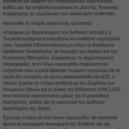
κατάθεση και ψήφιση του συγκεκριμένου νομοσχεδίου,
καθώς και την επιβολή κυρώσεων σε μέλη της Τουρκικής
Κυβέρνησης σε περίπτωση που τελικά αυτό υιοθετηθεί.
Ακολουθεί το πλήρες κείμενο της ερώτησης:
«Σύμφωνα με δημοσιεύματα του διεθνούς τύπου[1], η
Τουρκική κυβέρνηση ετοιμάζεται να καταθέσει νομοσχέδιο
στην Τουρκική Εθνοσυνέλευση με στόχο τη διεκδίκηση
θαλάσσιας δικαιοδοσίας σε περιοχές του Αιγαίου και της
Ανατολικής Μεσογείου. Σύμφωνα με τις δημοσιευμένες
πληροφορίες, το εν λόγω νομοσχέδιο αναμένεται να
στηρίζεται στον νομικά αβάσιμο τουρκικό ισχυρισμό ότι τα
νησιά δεν μπορούν να έχουν υφαλοκρηπίδα και ΑΟΖ, ο
οποίος έρχεται σε πλήρη αντίθεση με την Σύμβαση των
Ηνωμένων Εθνών για το Δίκαιο της Θάλασσας (UNCLOS)
που αποτελεί αναπόσπαστο μέρος του Ευρωπαϊκού
Κεκτημένου, καθώς και τη νομολογία του Διεθνούς
Δικαστηρίου της Χάγης.
Έχοντας υπόψη ότι ένα τέτοιο νομοσχέδιο, θα καταπατά
άμεσα τα κυριαρχικά δικαιώματα της Ελλάδας και της