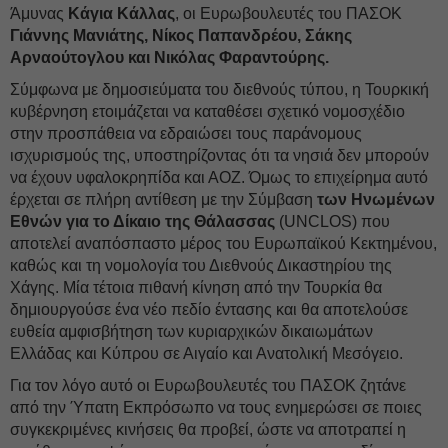
Άμυνας
Κάγια Κάλλας
, οι Ευρωβουλευτές του ΠΑΣΟΚ
Γιάννης Μανιάτης, Νίκος Παπανδρέου, Σάκης
Αρναούτογλου και Νικόλας Φαραντούρης.
Σύμφωνα με δημοσιεύματα του διεθνούς τύπου, η Τουρκική
κυβέρνηση ετοιμάζεται να καταθέσει σχετικό νομοσχέδιο
στην προσπάθεια να εδραιώσει τους παράνομους
ισχυρισμούς της, υποστηρίζοντας ότι τα νησιά δεν μπορούν
να έχουν υφαλοκρηπίδα και ΑΟΖ. Όμως το επιχείρημα αυτό
έρχεται σε πλήρη αντίθεση με την Σύμβαση
των Ηνωμένων
Εθνών για το Δίκαιο της Θάλασσας
(UNCLOS) που
αποτελεί αναπόσπαστο μέρος του Ευρωπαϊκού Κεκτημένου,
καθώς και τη νομολογία του Διεθνούς Δικαστηρίου της
Χάγης. Μία τέτοια πιθανή κίνηση από την Τουρκία θα
δημιουργούσε ένα νέο πεδίο έντασης και θα αποτελούσε
ευθεία αμφισβήτηση των κυριαρχικών δικαιωμάτων
Ελλάδας και Κύπρου σε Αιγαίο και Ανατολική Μεσόγειο.
Για τον λόγο αυτό οι Ευρωβουλευτές του ΠΑΣΟΚ ζητάνε
από την Ύπατη Εκπρόσωπο να τους ενημερώσει σε ποιες
συγκεκριμένες κινήσεις θα προβεί, ώστε να αποτραπεί η