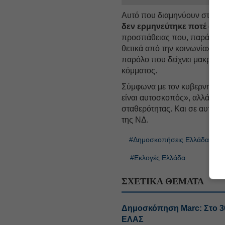
Αυτό που διαμηνύουν στην κυ
δεν ερμηνεύτηκε ποτέ ως 
προσπάθειας που, παρά τις 
θετικά από την κοινωνία». Τ
παρόλο που δείχνει μακρινή,
κόμματος.
Σύμφωνα με τον κυβερνητικ
είναι αυτοσκοπός», αλλά προ
σταθερότητας. Και σε αυτό 
της ΝΔ.
#Δημοσκοπήσεις Ελλάδα
#Εκλογές Ελλάδα
ΣΧΕΤΙΚΑ ΘΕΜΑΤΑ
Δημοσκόπηση Marc: Στο 30
ΕΛΑΣ