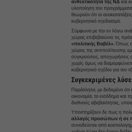
ανθεκτικότητα της ΝΔ
και κ
υλοποίηση του προγράμματος 
θεωρούν ότι οι ανακατατάξεις
κυβερνητικό σχεδιασμό.
Σύμφωνα με την εν λόγω ανάγ
χώρας επιβεβαιώνει τις πρό
«πολιτικής Βαβέλ».
Όπως ση
χώρος της αντιπολίτευσης ε
συγκρούσεις, αποχωρήσεις 
χωρίς όμως να διαμορφώνεται,
κυβερνητικό σχέδιο για τον τ
Συγκεκριμένες λύσε
Παράλληλα, με δεδομένο ότι 
οικονομία, το εισόδημα και τ
διεθνούς αβεβαιότητας, υποσ
Υποστηρίζουν δε πως η πολι
αλλαγές προσώπων ή σε π
συνοδεύεται από κοστολογημ
«μέχρι τώρα δεν έχουν δείξει