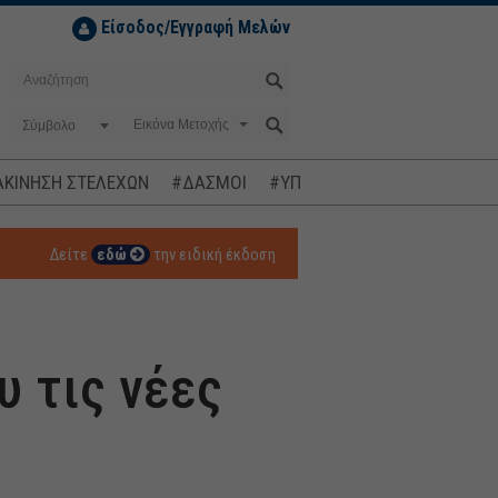
Είσοδος/Εγγραφή Μελών
Σύμβολο
ΚΙΝΗΣΗ ΣΤΕΛΕΧΩΝ
#ΔΑΣΜΟΙ
#ΥΠΟΚΛΟΠΕΣ
#ΠΛΗΘΩΡΙΣΜ
Δείτε
εδώ
την ειδική έκδοση
 τις νέες