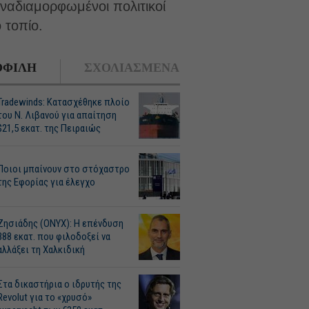
αναδιαμορφωμένοι πολιτικοί
 τοπίο.
ΦΙΛΗ
ΣΧΟΛΙΑΣΜΕΝΑ
Tradewinds: Κατασχέθηκε πλοίο
του Ν. Λιβανού για απαίτηση
$21,5 εκατ. της Πειραιώς
Ποιοι μπαίνουν στο στόχαστρο
της Εφορίας για έλεγχο
Ζησιάδης (ONYX): Η επένδυση
388 εκατ. που φιλοδοξεί να
αλλάξει τη Χαλκιδική
Στα δικαστήρια ο ιδρυτής της
Revolut για το «χρυσό»