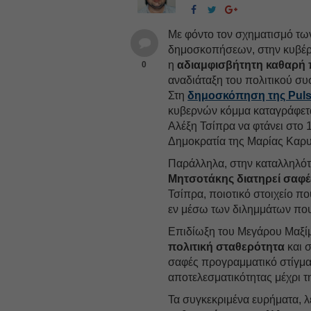
Με φόντο τον σχηματισμό τω
δημοσκοπήσεων, στην κυβέρν
η
αδιαμφισβήτητη καθαρή 
0
αναδιάταξη του πολιτικού συ
Στη
δημοσκόπηση της Pul
κυβερνών κόμμα καταγράφετα
Αλέξη Τσίπρα να φτάνει στο 
Δημοκρατία της Μαρίας Καρυ
Παράλληλα, στην καταλληλό
Μητσοτάκης διατηρεί σαφ
Τσίπρα, ποιοτικό στοιχείο π
εν μέσω των διλημμάτων που
Επιδίωξη του Μεγάρου Μαξίμο
πολιτική σταθερότητα
και 
σαφές προγραμματικό στίγμα,
αποτελεσματικότητας μέχρι τ
Τα συγκεκριμένα ευρήματα, λ