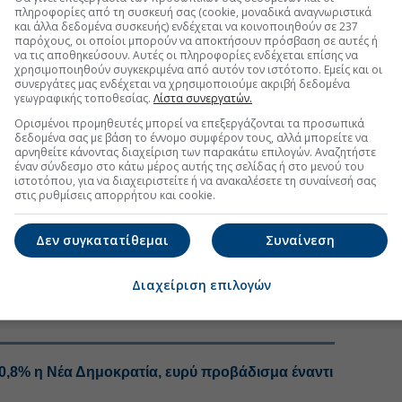
πληροφορίες από τη συσκευή σας (cookie, μοναδικά αναγνωριστικά
και άλλα δεδομένα συσκευής) ενδέχεται να κοινοποιηθούν σε 237
βέρνηση είναι ότι το εκλογικό αποτέλεσμα του 2023
παρόχους, οι οποίοι μπορούν να αποκτήσουν πρόσβαση σε αυτές ή
«λευκή επιταγή»
, αλλά ως εντολή συνέχισης μιας
να τις αποθηκεύσουν. Αυτές οι πληροφορίες ενδέχεται επίσης να
διαδοχικές κρίσεις των προηγούμενων ετών, «κρίθηκε
χρησιμοποιηθούν συγκεκριμένα από αυτόν τον ιστότοπο. Εμείς και οι
συνεργάτες μας ενδέχεται να χρησιμοποιούμε ακριβή δεδομένα
αυτόχρονα, επαναλαμβάνουν ότι η αυτοδυναμία,
γεωγραφικής τοποθεσίας.
Λίστα συνεργατών.
 παραμένει ο κεντρικός εκλογικός στόχος του
Ορισμένοι προμηθευτές μπορεί να επεξεργάζονται τα προσωπικά
δεδομένα σας με βάση το έννομο συμφέρον τους, αλλά μπορείτε να
αρνηθείτε κάνοντας διαχείριση των παρακάτω επιλογών. Αναζητήστε
ό εκπρόσωπο,
Παύλο Μαρινάκη
, «η αυτοδυναμία δεν
έναν σύνδεσμο στο κάτω μέρος αυτής της σελίδας ή στο μενού του
κύπτει από την ανάγκη διασφάλισης πολιτικής
ιστοτόπου, για να διαχειριστείτε ή να ανακαλέσετε τη συναίνεσή σας
θα παραμείνει επικεντρωμένο το προεκλογικό αφήγημα
στις ρυθμίσεις απορρήτου και cookie.
Δεν συγκατατίθεμαι
Συναίνεση
#Νέα Δημοκρατία
#Ελλάδα πολιτική
Διαχείριση επιλογών
,8% η Νέα Δημοκρατία, ευρύ προβάδισμα έναντι