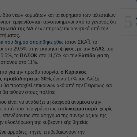
5
ν δύο νέων κομμάτων και τα ευρήματα των τελευταίων
ηση εμφανίζονται ικανοποιημένοι από το γεγονός ότι
πρωτιά της ΝΔ
δεν επηρεάζεται αρνητικά από την
στήματος.
se
που δημοσιοποιήθηκε χθες
(στον ΣΚΑΪ), το
ι στο 29,5% στην εκτίμηση ψήφου, με την
ΕΛΑΣ
του
15,5%, το
ΠΑΣΟΚ
στο 11,5% και την
Ελπίδα
για τη
στιανού στο 11%.
τητα για την πρωθυπουργία,
ο Κυριάκος
ές προβάδισμα με 30%
, έναντι 17% του Αλέξη
ου θα προταχθεί επικοινωνιακά από την Πειραιώς και
 θα τεθούν στους πολίτες.
υ είναι να αναδείξει τη διαφορά ανάμεσα στην
σε αυτό που περιγράφει ως
πολυκερματισμό
, χωρίς
 επενδύοντας στο αφήγημα της συνέχειας και της
ην ολοκλήρωση της κυβερνητικής θητείας.
ένε αρμόδιες πηγές, επιβεβαιώνουν την