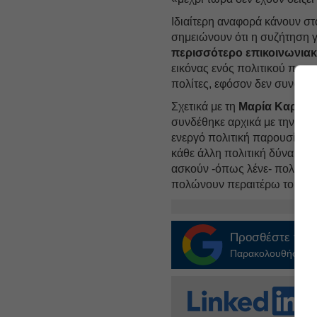
Ιδιαίτερη αναφορά κάνουν σ
σημειώνουν ότι η συζήτηση 
περισσότερο επικοινωνιακ
εικόνας ενός πολιτικού προσ
πολίτες, εφόσον δεν συνοδεύ
Σχετικά με τη
Μαρία Καρυστ
συνδέθηκε αρχικά με την τρ
ενεργό πολιτική παρουσία,
θ
κάθε άλλη πολιτική δύναμη. 
ασκούν -όπως λένε- πολιτική
πολώνουν περαιτέρω το κλίμ
Προσθέστε το
E
Παρακολουθήστε τις