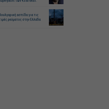
superyacht των €350 εκατ.
Βουλγαρική ασπίδα για τις
τιμές ρεύματος στην Ελλάδα