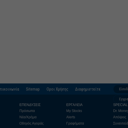
πικοινωνία
Sitemap
Οροι Χρήσης
Διαφημιστείτε
Είσο
Εγγρ
ΕΠΕΝΔΥΣΕΙΣ
ΕΡΓΑΛΕΙΑ
SPECIAL
Πρόσωπα
My Stocks
Dr. Mone
Νέα/Χρήμα
Alerts
Απόψεις
Οδηγός Αγοράς
Γραφήματα
Συνεντεύξ