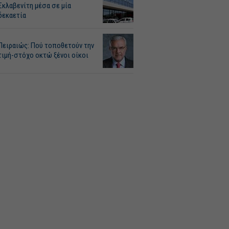
Σκλαβενίτη μέσα σε μία
δεκαετία
Πειραιώς: Πού τοποθετούν την
τιμή-στόχο οκτώ ξένοι οίκοι