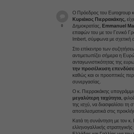
Ο Πρόεδρος του Eurogroup κ
Κυριάκος Πιερρακάκης,
είχ
Δημοκρατίας,
Emmanuel Ma
0
επαφών του με τον Γενικό Γρ
Imbert, σύμφωνα με σχετική
Στο επίκεντρο των συζητήσε
αντιμετωπίζει σήμερα η Ευρ
ανταγωνιστικότητας της ευρ
την προσέλκυση επενδύσ
καθώς και οι προοπτικές περ
συνεργασίας.
Ο κ. Πιερρακάκης υπογράμμι
μεγαλύτερη ταχύτητα,
φιλοδ
της ισχύ, να διασφαλίσει τη 
αποτελεσματικά στις προκλήσ
Κατά τη συνάντηση με τον κ.
ελληνογαλλικής στρατηγικής 
Ελλάδας και Γαλλίας για τη