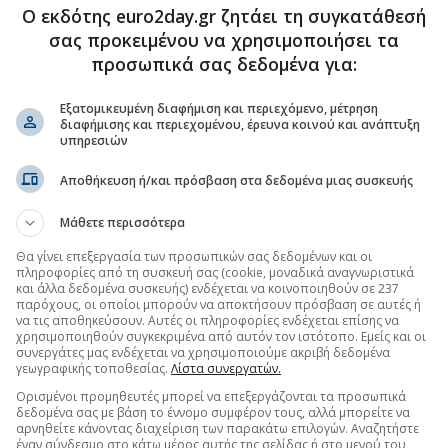
Ο εκδότης euro2day.gr ζητάει τη συγκατάθεσή
σας προκειμένου να χρησιμοποιήσει τα
προσωπικά σας δεδομένα για:
.gr στο Discover
Εξατομικευμένη διαφήμιση και περιεχόμενο, μέτρηση
διαφήμισης και περιεχομένου, έρευνα κοινού και ανάπτυξη
υπηρεσιών
Αποθήκευση ή/και πρόσβαση στα δεδομένα μιας συσκευής
Μάθετε περισσότερα
Θα γίνει επεξεργασία των προσωπικών σας δεδομένων και οι
πληροφορίες από τη συσκευή σας (cookie, μοναδικά αναγνωριστικά
και άλλα δεδομένα συσκευής) ενδέχεται να κοινοποιηθούν σε 237
παρόχους, οι οποίοι μπορούν να αποκτήσουν πρόσβαση σε αυτές ή
να τις αποθηκεύσουν. Αυτές οι πληροφορίες ενδέχεται επίσης να
χρησιμοποιηθούν συγκεκριμένα από αυτόν τον ιστότοπο. Εμείς και οι
συνεργάτες μας ενδέχεται να χρησιμοποιούμε ακριβή δεδομένα
γεωγραφικής τοποθεσίας.
Λίστα συνεργατών.
Ορισμένοι προμηθευτές μπορεί να επεξεργάζονται τα προσωπικά
δεδομένα σας με βάση το έννομο συμφέρον τους, αλλά μπορείτε να
αρνηθείτε κάνοντας διαχείριση των παρακάτω επιλογών. Αναζητήστε
έναν σύνδεσμο στο κάτω μέρος αυτής της σελίδας ή στο μενού του