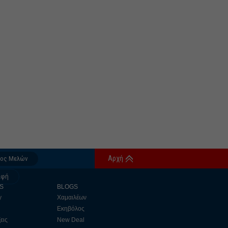
Αρχή
δος Μελών
αφή
S
BLOGS
y
Χαμαιλέων
Εκηβόλος
εις
New Deal