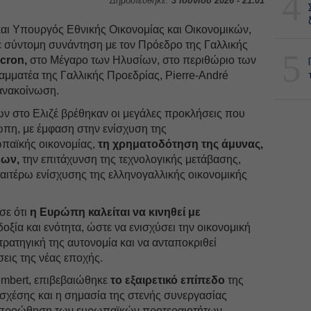
4
Δημοσιεύθηκε:
3 Ιουνίου 2026 - 21:01
αι Υπουργός Εθνικής Οικονομίας και Οικονομικών,
ε σύντομη συνάντηση με τον Πρόεδρο της Γαλλικής
5
cron,
στο Μέγαρο των Ηλυσίων, στο περιθώριο των
αμματέα της Γαλλικής Προεδρίας, Pierre-André
 ανακοίνωση.
ων στο Ελιζέ βρέθηκαν οι μεγάλες προκλήσεις που
ώπη, με έμφαση στην ενίσχυση της
ωπαϊκής οικονομίας,
τη χρηματοδότηση της άμυνας,
εων,
την επιτάχυνση της τεχνολογικής μετάβασης,
αιτέρω ενίσχυσης της ελληνογαλλικής οικονομικής
σε ότι
η Ευρώπη καλείται να κινηθεί με
οξία και ενότητα, ώστε να ενισχύσει την οικονομική
στρατηγική της αυτονομία και να ανταποκριθεί
εις της νέας εποχής.
 Imbert, επιβεβαιώθηκε
το εξαιρετικό επίπεδο
της
σχέσης και η σημασία της στενής συνεργασίας
ν προώθηση των ευρωπαϊκών προτεραιοτήτων.