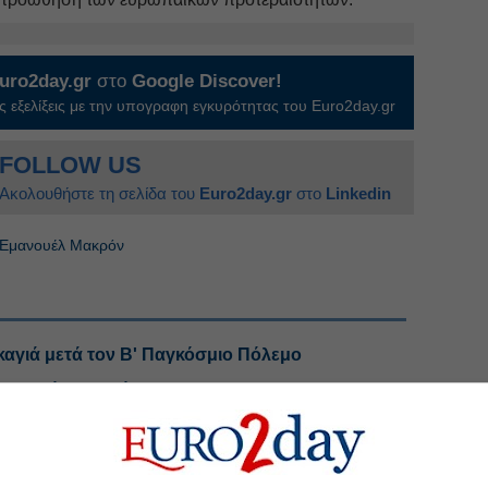
uro2day.gr
στο
Google Discover!
 εξελίξεις με την υπογραφη εγκυρότητας του Euro2day.gr
FOLLOW US
Ακολουθήστε τη σελίδα του
Euro2day.gr
στο
Linkedin
Εμανουέλ Μακρόν
καγιά μετά τον Β' Παγκόσμιο Πόλεμο
αμυντικά προγράμματα
ρα διαφυγής, στο επίκεντρο ενεργειακά projects
οιμη να χύσει αίμα για την ελευθερία