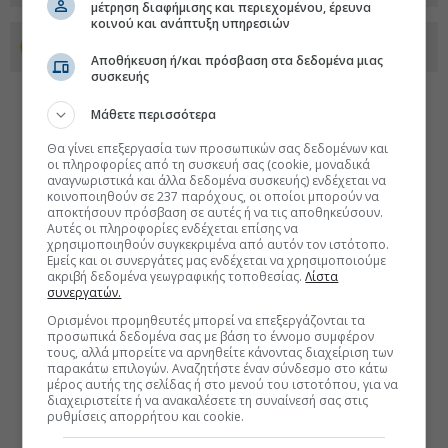
μέτρηση διαφήμισης και περιεχομένου, έρευνα
κοινού και ανάπτυξη υπηρεσιών
Προσθέστε το euro2day.gr στο Discover
Αποθήκευση ή/και πρόσβαση στα δεδομένα μιας
συσκευής
Μάθετε περισσότερα
Θα γίνει επεξεργασία των προσωπικών σας δεδομένων και
οι πληροφορίες από τη συσκευή σας (cookie, μοναδικά
αναγνωριστικά και άλλα δεδομένα συσκευής) ενδέχεται να
κοινοποιηθούν σε 237 παρόχους, οι οποίοι μπορούν να
αποκτήσουν πρόσβαση σε αυτές ή να τις αποθηκεύσουν.
Αυτές οι πληροφορίες ενδέχεται επίσης να
χρησιμοποιηθούν συγκεκριμένα από αυτόν τον ιστότοπο.
Εμείς και οι συνεργάτες μας ενδέχεται να χρησιμοποιούμε
ακριβή δεδομένα γεωγραφικής τοποθεσίας.
Λίστα
συνεργατών.
Ορισμένοι προμηθευτές μπορεί να επεξεργάζονται τα
προσωπικά δεδομένα σας με βάση το έννομο συμφέρον
τους, αλλά μπορείτε να αρνηθείτε κάνοντας διαχείριση των
παρακάτω επιλογών. Αναζητήστε έναν σύνδεσμο στο κάτω
μέρος αυτής της σελίδας ή στο μενού του ιστοτόπου, για να
διαχειριστείτε ή να ανακαλέσετε τη συναίνεσή σας στις
ρυθμίσεις απορρήτου και cookie.