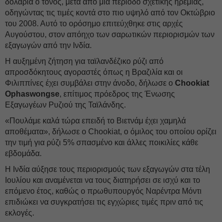
δολάρια ο τόνος, μετά από μια περίοδο σχετικής ηρεμίας,
οδηγώντας τις τιμές κοντά στο πιο υψηλό από τον Οκτώβριο
του 2008. Αυτό το ορόσημο επιτεύχθηκε στις αρχές
Αυγούστου, στον απόηχο των σαρωτικών περιορισμών των
εξαγωγών από την Ινδία.
Η αυξημένη ζήτηση για ταϊλανδέζικο ρύζι από
απροσδόκητους αγοραστές όπως η Βραζιλία και οι
Φιλιππίνες έχει συμβάλει στην άνοδο, δήλωσε ο
Chookiat
Ophaswongse
, επίτιμος πρόεδρος της Ένωσης
Εξαγωγέων Ρυζιού της Ταϊλάνδης.
«Πουλάμε καλά τώρα επειδή το Βιετνάμ έχει χαμηλά
αποθέματα», δήλωσε ο Chookiat, ο όμιλος του οποίου ορίζει
την τιμή για ρύζι 5% σπασμένο και άλλες ποικιλίες κάθε
εβδομάδα.
Η Ινδία αύξησε τους περιορισμούς των εξαγωγών στα τέλη
Ιουλίου και αναμένεται να τους διατηρήσει σε ισχύ και το
επόμενο έτος, καθώς ο πρωθυπουργός Ναρέντρα Μόντι
επιδιώκει να συγκρατήσει τις εγχώριες τιμές πριν από τις
εκλογές.