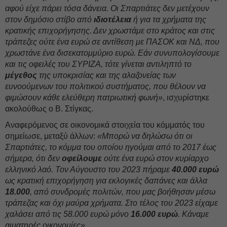
αφού είχε πάρει τόσα δάνεια. Οι Σπαρτιάτες δεν μετέχουν
στον δημόσιο στίβο από
ιδιοτέλεια
ή για τα χρήματα της
κρατικής επιχορήγησης. Δεν χρωστάμε στο κράτος και στις
τράπεζες ούτε ένα ευρώ σε αντίθεση με ΠΑΣΟΚ και ΝΔ, που
χρωστάνε ένα δισεκατομμύριο ευρώ. Εάν συνυπολογίσουμε
και τις οφειλές του ΣΥΡΙΖΑ, τότε γίνεται αντιληπτό το
μέγεθος
της υποκρισίας και της αλαζονείας των
ευνοούμενων του πολιτικού συστήματος, που θέλουν να
φιμώσουν κάθε ελεύθερη πατριωτική φωνή»
, ισχυρίστηκε
ακολούθως ο Β. Στίγκας.
Αναφερόμενος σε οικονομικά στοιχεία του κόμματός του
σημείωσε, μεταξύ άλλων:
«Μπορώ να δηλώσω ότι οι
Σπαρτιάτες, το κόμμα του οποίου ηγούμαι από το 2017 έως
σήμερα, ότι δεν
οφείλουμε
ούτε ένα ευρώ στον κυρίαρχο
ελληνικό λαό. Τον Αύγουστο του 2023 πήραμε
40.000 ευρώ
ως κρατική επιχορήγηση για εκλογικές δαπάνες και άλλα
18.000
, από συνδρομές πολιτών, που μας βοήθησαν μέσω
τράπεζας και όχι μαύρα χρήματα. Στο τέλος του 2023 είχαμε
χαλάσει από τις 58.000 ευρώ μόνο
16.000 ευρώ
. Κάναμε
αιματηρές οικονομίες»
.