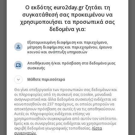
Ο εκδότης euro2day.gr ζητάει τη
συγκατάθεσή σας προκειμένου να
χρησιμοποιήσει τα προσωπικά σας
δεδομένα για:
Εξατομικευμένη διαφήμιση και περιεχόμενο,
μέτρηση διαφήμισης και περιεχομένου, έρευνα
κοινού και ανάπτυξη υπηρεσιών
Αποθήκευση ή/και πρόσβαση στα δεδομένα μιας
συσκευής
Μάθετε περισσότερα
Θα γίνει επεξεργασία των προσωπικών σας δεδομένων και
οι πληροφορίες από τη συσκευή σας (cookie, μοναδικά
αναγνωριστικά και άλλα δεδομένα συσκευής) ενδέχεται να
κοινοποιηθούν σε 237 παρόχους, οι οποίοι μπορούν να
αποκτήσουν πρόσβαση σε αυτές ή να τις αποθηκεύσουν.
Αυτές οι πληροφορίες ενδέχεται επίσης να
χρησιμοποιηθούν συγκεκριμένα από αυτόν τον ιστότοπο.
Εμείς και οι συνεργάτες μας ενδέχεται να χρησιμοποιούμε
ακριβή δεδομένα γεωγραφικής τοποθεσίας.
Λίστα
συνεργατών.