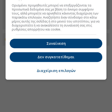
Ορισμένοι προμηθευτές μπορεί να επεξεργάζονται τα
προσωπικά δεδομένα σας με βάση το έννομο συμφέρον
τους, αλλά μπορείτε να αρνηθείτε κάνοντας διαχείριση των
παρακάτω επιλογών. Αναζητήστε έναν σύνδεσμο στο κάτω
μέρος αυτής της σελίδας ή στο μενού του ιστοτόπου, για να
διαχειριστείτε ή να ανακαλέσετε τη συναίνεσή σας στις
ρυθμίσεις απορρήτου και cookie.
Προσθέστε το euro2day.gr στο Discover
Συναίνεση
Δεν συγκατατίθεμαι
Διαχείριση επιλογών