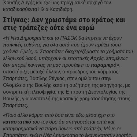
Χρυσής Αυγής και έχει ως πραγματικό αρχηγό τον
καταδικασθέντα Ηλία Κασιδιάρη.
Στίγκας: Δεν χρωστάμε στο κράτος και
στις τράπεζες ούτε ένα ευρώ
«Η Νέα Δημοκρατία και το ΠΑΣΟΚ θα έπρεπε να έχουν
ποινικές
ευθύνες για όλα αυτά που έχουν πράξει τόσα
χρόνια. Εμείς, οι Σπαρτιάτες διαχειριζόμαστε τα χρήματα του
ελληνικού λαού, υπάρχουν οι εποπτικές Αρχές, επομένως
δεν μπορεί κανένας να μας προσάψει το
παραμικρό
»
,
υποστήριξε, μεταξύ άλλων, ο πρόεδρος του κόμματος
Σπαρτιάτες, Βασίλης Στίγκας, στην ομιλία του στην
Ολομέλεια της Βουλής κατά τη συζήτηση της εισήγησης, με
συντριπτική πλειοψηφία, της Επιτροπή Δεοντολογίας της
Βουλής, για αναστολή της κρατικής χρηματοδότησης στους
Σπαρτιάτες.
«Ποιο άλλο κόμμα, από όσα είναι εδώ μέσα έχει στο
καταστατικό
του τον όρο ότι απαγορεύεται ρητά και
κατηγορηματικά να πάρει δάνειο από τράπεζα; Μόνο οι
Σπαρτιάτες, ενώ η Νέα Δημοκρατία το έκανε κατόπιν εορτής,