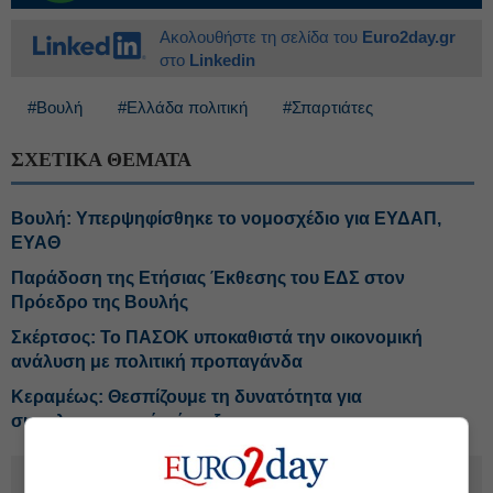
Ακολουθήστε τη σελίδα του
Euro2day.gr
στο
Linkedin
#Βουλή
#Ελλάδα πολιτική
#Σπαρτιάτες
ΣΧΕΤΙΚΑ ΘΕΜΑΤΑ
Βουλή: Υπερψηφίσθηκε το νομοσχέδιο για ΕΥΔΑΠ,
ΕΥΑΘ
Παράδοση της Ετήσιας Έκθεσης του ΕΔΣ στον
Πρόεδρο της Βουλής
Σκέρτσος: Το ΠΑΣΟΚ υποκαθιστά την οικονομική
ανάλυση με πολιτική προπαγάνδα
Κεραμέως: Θεσπίζουμε τη δυνατότητα για
συμπληρωματική σύνταξη