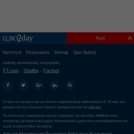
Αρχή
Ταυτότητα
Επικοινωνία
Sitemap
Οροι Χρήσης
Διεθνείς αποκλειστικές συνεργασίες:
FT.com
Stratfor
Factset
Οι τιμές των μετοχών και των δεικτών εμφανίζονται με καθυστέρηση 15’. Οι τιμές των
μετοχών και των ελληνικών δεικτών προέρχονται από την
InBroker
Το σύνολο του περιεχομένου και των υπηρεσιών του euro2day διατίθεται στους
επισκέπτες για προσωπική χρήση. Απαγορεύεται η χρήση και η επαναδημοσίευσή του
χωρίς τη γραπτή άδεια του εκδότη.