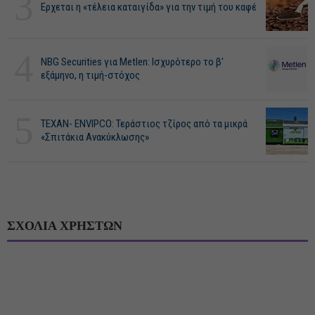
3
Ερχεται η «τέλεια καταιγίδα» για την τιμή του καφέ
4
NBG Securities για Metlen: Ισχυρότερο το β'
εξάμηνο, η τιμή-στόχος
5
ΤΕΧΑΝ- ENVIPCO: Τεράστιος τζίρος από τα μικρά
«Σπιτάκια Ανακύκλωσης»
ΣΧΟΛΙΑ ΧΡΗΣΤΩΝ