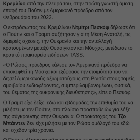
Κρεμλίνο
από την πλευρά του, στην πρώτη γνωστή άμεση
επαφή του Πούτιν με Αμερικανό πρόεδρο από τον
Φεβρουάριο του 2022.
Ο εκπρόσωπος του Κρεμλίνου
Ντμίτρι Πεσκόφ
δήλωσε ότι
ο Πούτιν και ο Τραμπ συζήτησαν για τη Μέση Ανατολή, τις
διμερείς σχέσεις, την Ουκρανία και την ανταλλαγή
κρατουμένων μεταξύ Ουάσιγκτον και Μόσχας, μετέδωσε το
κρατικό πρακτορείο ειδήσεων TASS.
«Ο Ρώσος πρόεδρος κάλεσε τον Αμερικανό πρόεδρο να
επισκεφθεί τη Μόσχα και εξέφρασε την ετοιμότητά του να
δεχτεί Αμερικανούς αξιωματούχους στη Ρωσία στους τομείς
αμοιβαίου ενδιαφέροντος, συμπεριλαμβανομένου, φυσικά,
του θέματος της ουκρανικής διευθέτησης», είπε ο Πεσκόφ.
Ο Τραμπ είχε δείξει εδώ και εβδομάδες την επιθυμία του να
μιλήσει με τον Πούτιν, στο πλαίσιο προσπαθειών για λήξη
της σύγκρουσης στην Ουκρανία. Ο προκάτοχός του
Τζο
Μπάιντεν
δεν είχε μιλήσει με τον Ρώσο ομόλογό του εδώ
και σχεδόν τρία χρόνια.