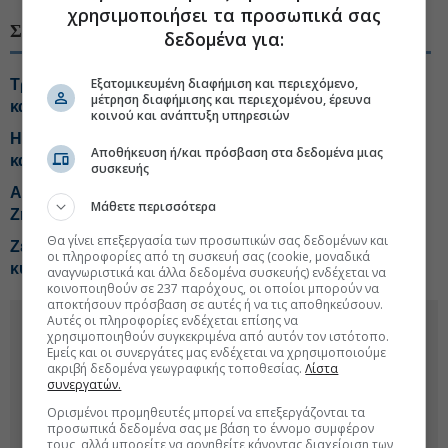
χρησιμοποιήσει τα προσωπικά σας
ΣΧΕΤΙΚΑ ΘΕΜΑΤΑ
δεδομένα για:
Εξατομικευμένη διαφήμιση και περιεχόμενο,
Τραμπ: «Εθνική ντροπή» το δικαστικό μπλόκο στην
μέτρηση διαφήμισης και περιεχομένου, έρευνα
κατασκευή αίθουσας χορού στον Λευκό Οίκο
κοινού και ανάπτυξη υπηρεσιών
ΗΠΑ: Επενδύσεις 3 δισ. δολαρίων σε κρίσιμα μέταλλα
Αποθήκευση ή/και πρόσβαση στα δεδομένα μιας
και μπαταρίες
συσκευής
Αιφνιδίασε τον Πούτιν ο πρόεδρος του Καζακστάν:
Μάθετε περισσότερα
Ζήτησε «πάγωμα» του πολέμου στην Ουκρανία
Θα γίνει επεξεργασία των προσωπικών σας δεδομένων και
Ζελένσκι: Ευχαριστεί τη Γερουσία των ΗΠΑ για τις νέες
οι πληροφορίες από τη συσκευή σας (cookie, μοναδικά
κυρώσεις στη Ρωσία
αναγνωριστικά και άλλα δεδομένα συσκευής) ενδέχεται να
κοινοποιηθούν σε 237 παρόχους, οι οποίοι μπορούν να
αποκτήσουν πρόσβαση σε αυτές ή να τις αποθηκεύσουν.
Αυτές οι πληροφορίες ενδέχεται επίσης να
χρησιμοποιηθούν συγκεκριμένα από αυτόν τον ιστότοπο.
Εμείς και οι συνεργάτες μας ενδέχεται να χρησιμοποιούμε
ακριβή δεδομένα γεωγραφικής τοποθεσίας.
Λίστα
συνεργατών.
Ορισμένοι προμηθευτές μπορεί να επεξεργάζονται τα
προσωπικά δεδομένα σας με βάση το έννομο συμφέρον
τους, αλλά μπορείτε να αρνηθείτε κάνοντας διαχείριση των