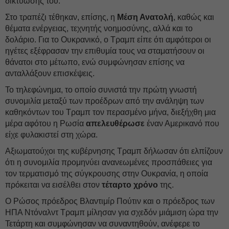
δικτύωσης του.
Στο τραπέζι τέθηκαν, επίσης, η
Μέση Ανατολή
, καθώς και
θέματα ενέργειας, τεχνητής νοημοσύνης, αλλά και το
δολάριο. Για το Ουκρανικό, ο Τραμπ είπε ότι αμφότεροι οι
ηγέτες εξέφρασαν την επιθυμία τους να σταματήσουν οι
θάνατοι στο μέτωπο, ενώ συμφώνησαν επίσης να
ανταλλάξουν επισκέψεις.
To τηλεφώνημα, το οποίο συνιστά την πρώτη γνωστή
συνομιλία μεταξύ των προέδρων από την ανάληψη των
καθηκόντων του Τραμπ τον περασμένο μήνα, διεξήχθη μια
μέρα αφότου η Ρωσία
απελευθέρωσε
έναν Αμερικανό που
είχε φυλακιστεί στη χώρα.
Αξιωματούχοι της κυβέρνησης Τραμπ δήλωσαν ότι ελπίζουν
ότι η συνομιλία προμηνύει ανανεωμένες προσπάθειες για
τον τερματισμό της σύγκρουσης στην Ουκρανία, η οποία
πρόκειται να εισέλθει στον
τέταρτο χρόνο
της.
Ο Ρώσος πρόεδρος Βλαντιμίρ Πούτιν και ο πρόεδρος των
ΗΠΑ Ντόναλντ Τραμπ μίλησαν για σχεδόν μιάμιση ώρα την
Τετάρτη και συμφώνησαν να συναντηθούν, ανέφερε το