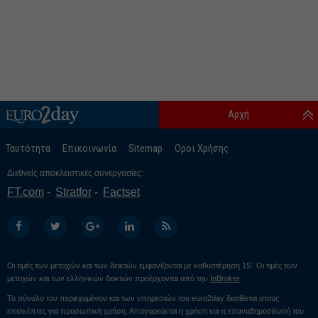
Αρχή
Ταυτότητα
Επικοινωνία
Sitemap
Οροι Χρήσης
Διεθνείς αποκλειστικές συνεργασίες:
FT.com
Stratfor
Factset
Οι τιμές των μετοχών και των δεικτών εμφανίζονται με καθυστέρηση 15’. Οι τιμές των
μετοχών και των ελληνικών δεικτών προέρχονται από την
InBroker
Το σύνολο του περιεχομένου και των υπηρεσιών του euro2day διατίθεται στους
επισκέπτες για προσωπική χρήση. Απαγορεύεται η χρήση και η επαναδημοσίευσή του