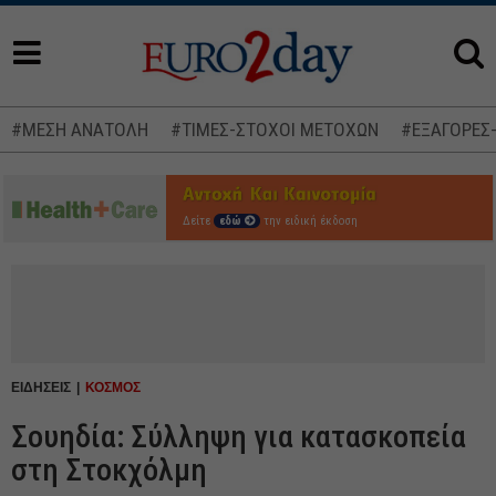
#ΜΕΣΗ ΑΝΑΤΟΛΗ
#ΤΙΜΕΣ-ΣΤΟΧΟΙ ΜΕΤΟΧΩΝ
#ΕΞΑΓΟΡΕΣ
Δείτε
εδώ
την ειδική έκδοση
ΕΙΔΗΣΕΙΣ
ΚΟΣΜΟΣ
Σουηδία: Σύλληψη για κατασκοπεία
στη Στοκχόλμη