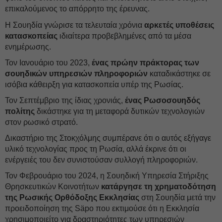
επικαλούμενος το απόρρητο της έρευνας.
Η Σουηδία γνώρισε τα τελευταία χρόνια
αρκετές υποθέσεις
κατασκοπείας
ιδιαίτερα προβεβλημένες από τα μέσα
ενημέρωσης.
Τον Ιανουάριο του 2023,
ένας πρώην πράκτορας των
σουηδικών υπηρεσιών πληροφοριών
καταδικάστηκε σε
ισόβια κάθειρξη για κατασκοπεία υπέρ της Ρωσίας.
Τον Σεπτέμβριο της ίδιας χρονιάς,
ένας Ρωσοσουηδός
πολίτης
δικάστηκε για τη μεταφορά δυτικών τεχνολογιών
στον ρωσικό στρατό.
Δικαστήριο της Στοκχόλμης συμπέρανε ότι ο αυτός εξήγαγε
υλικό τεχνολογίας προς τη Ρωσία, αλλά έκρινε ότι οι
ενέργειές του δεν συνιστούσαν συλλογή πληροφοριών.
Τον Φεβρουάριο του 2024, η Σουηδική Υπηρεσία Στήριξης
Θρησκευτικών Κοινοτήτων
κατάργησε τη χρηματοδότηση
της Ρωσικής Ορθόδοξης Εκκλησίας
στη Σουηδία μετά την
προειδοποίηση της Säpo που εκτιμούσε ότι η Εκκλησία
χρησιμοποιείτο για δραστηριότητες των υπηρεσιών