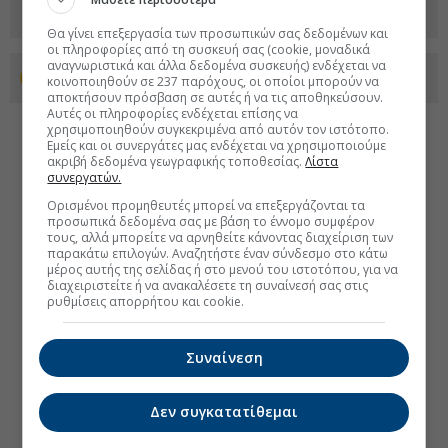
Θα γίνει επεξεργασία των προσωπικών σας δεδομένων και
οι πληροφορίες από τη συσκευή σας (cookie, μοναδικά
αναγνωριστικά και άλλα δεδομένα συσκευής) ενδέχεται να
Προσθέστε το euro2day.gr στο Discover
κοινοποιηθούν σε 237 παρόχους, οι οποίοι μπορούν να
αποκτήσουν πρόσβαση σε αυτές ή να τις αποθηκεύσουν.
Αυτές οι πληροφορίες ενδέχεται επίσης να
χρησιμοποιηθούν συγκεκριμένα από αυτόν τον ιστότοπο.
Εμείς και οι συνεργάτες μας ενδέχεται να χρησιμοποιούμε
ακριβή δεδομένα γεωγραφικής τοποθεσίας.
Λίστα
συνεργατών.
Ορισμένοι προμηθευτές μπορεί να επεξεργάζονται τα
προσωπικά δεδομένα σας με βάση το έννομο συμφέρον
τους, αλλά μπορείτε να αρνηθείτε κάνοντας διαχείριση των
παρακάτω επιλογών. Αναζητήστε έναν σύνδεσμο στο κάτω
μέρος αυτής της σελίδας ή στο μενού του ιστοτόπου, για να
διαχειριστείτε ή να ανακαλέσετε τη συναίνεσή σας στις
ρυθμίσεις απορρήτου και cookie.
Συναίνεση
Δεν συγκατατίθεμαι