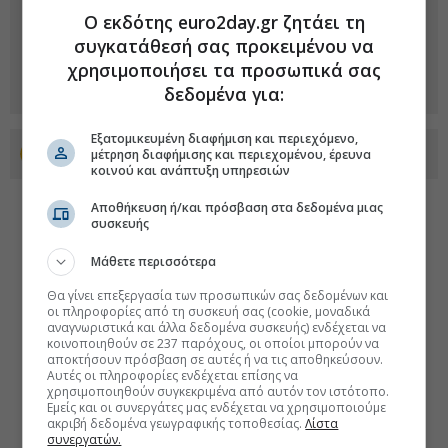
Ο εκδότης euro2day.gr ζητάει τη
συγκατάθεσή σας προκειμένου να
χρησιμοποιήσει τα προσωπικά σας
δεδομένα για:
Εξατομικευμένη διαφήμιση και περιεχόμενο,
Προσθέστε το euro2day.gr στο Discover
μέτρηση διαφήμισης και περιεχομένου, έρευνα
κοινού και ανάπτυξη υπηρεσιών
Αποθήκευση ή/και πρόσβαση στα δεδομένα μιας
συσκευής
Μάθετε περισσότερα
Θα γίνει επεξεργασία των προσωπικών σας δεδομένων και
οι πληροφορίες από τη συσκευή σας (cookie, μοναδικά
αναγνωριστικά και άλλα δεδομένα συσκευής) ενδέχεται να
κοινοποιηθούν σε 237 παρόχους, οι οποίοι μπορούν να
αποκτήσουν πρόσβαση σε αυτές ή να τις αποθηκεύσουν.
Αυτές οι πληροφορίες ενδέχεται επίσης να
χρησιμοποιηθούν συγκεκριμένα από αυτόν τον ιστότοπο.
Εμείς και οι συνεργάτες μας ενδέχεται να χρησιμοποιούμε
ακριβή δεδομένα γεωγραφικής τοποθεσίας.
Λίστα
συνεργατών.