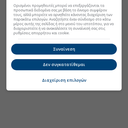
Ορισμένοι προμηθευτές μπορεί να επεξεργάζονται τα
προσωπικά δεδομένα σας με βάση το έννομο συμφέρον
τους, αλλά μπορείτε να αρνηθείτε κάνοντας διαχείριση των
παρακάτω επιλογών. Αναζητήστε έναν σύνδεσμο στο κάτω
μέρος αυτής της σελίδας ή στο μενού του ιστοτόπου, για να
διαχειριστείτε ή να ανακαλέσετε τη συναίνεσή σας στις
ρυθμίσεις απορρήτου και cookie.
Συναίνεση
Δεν συγκατατίθεμαι
Διαχείριση επιλογών