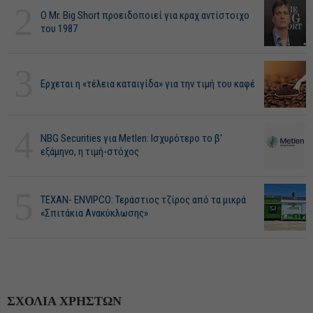
2
O Mr. Big Short προειδοποιεί για κραχ αντίστοιχο
του 1987
3
Ερχεται η «τέλεια καταιγίδα» για την τιμή του καφέ
4
NBG Securities για Metlen: Ισχυρότερο το β'
εξάμηνο, η τιμή-στόχος
5
ΤΕΧΑΝ- ENVIPCO: Τεράστιος τζίρος από τα μικρά
«Σπιτάκια Ανακύκλωσης»
ΣΧΟΛΙΑ ΧΡΗΣΤΩΝ