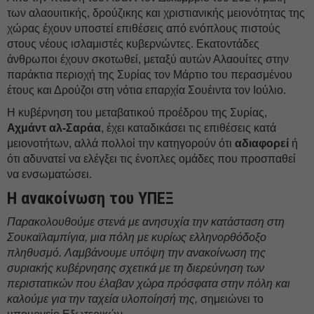
των αλαουιτικής, δρούζικης και χριστιανικής μειονότητας της
χώρας έχουν υποστεί επιθέσεις από ενόπλους πιστούς
στους νέους ισλαμιστές κυβερνώντες. Εκατοντάδες
άνθρωποι έχουν σκοτωθεί, μεταξύ αυτών Αλαουίτες στην
παράκτια περιοχή της Συρίας τον Μάρτιο του περασμένου
έτους και Δρούζοι στη νότια επαρχία Σουέιντα τον Ιούλιο.
Η κυβέρνηση του μεταβατικού προέδρου της Συρίας,
Αχμάντ αλ-Σαράα
, έχει καταδικάσει τις επιθέσεις κατά
μειονοτήτων, αλλά πολλοί την κατηγορούν ότι
αδιαφορεί
ή
ότι αδυνατεί να ελέγξει τις ένοπλες ομάδες που προσπαθεί
να ενσωματώσει.
Η ανακοίνωση του ΥΠΕΞ
Παρακολουθούμε στενά με ανησυχία την κατάσταση στη
Σουκαϊλαμπίγια, μια πόλη με κυρίως ελληνορθόδοξο
πληθυσμό. Λαμβάνουμε υπόψη την ανακοίνωση της
συριακής κυβέρνησης σχετικά με τη διερεύνηση των
περιστατικών που έλαβαν χώρα πρόσφατα στην πόλη και
καλούμε για την ταχεία υλοποίησή της,
σημειώνει το