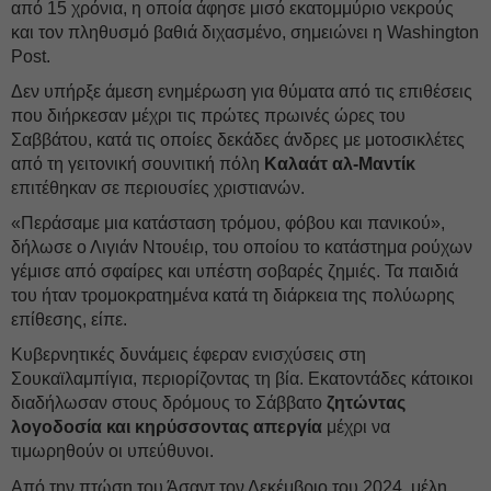
από 15 χρόνια, η οποία άφησε μισό εκατομμύριο νεκρούς
και τον πληθυσμό βαθιά διχασμένο, σημειώνει η Washington
Post.
Δεν υπήρξε άμεση ενημέρωση για θύματα από τις επιθέσεις
που διήρκεσαν μέχρι τις πρώτες πρωινές ώρες του
Σαββάτου, κατά τις οποίες δεκάδες άνδρες με μοτοσικλέτες
από τη γειτονική σουνιτική πόλη
Καλαάτ αλ-Μαντίκ
επιτέθηκαν σε περιουσίες χριστιανών.
«Περάσαμε μια κατάσταση τρόμου, φόβου και πανικού»,
δήλωσε ο Λιγιάν Ντουέιρ, του οποίου το κατάστημα ρούχων
γέμισε από σφαίρες και υπέστη σοβαρές ζημιές. Τα παιδιά
του ήταν τρομοκρατημένα κατά τη διάρκεια της πολύωρης
επίθεσης, είπε.
Κυβερνητικές δυνάμεις έφεραν ενισχύσεις στη
Σουκαϊλαμπίγια, περιορίζοντας τη βία. Εκατοντάδες κάτοικοι
διαδήλωσαν στους δρόμους το Σάββατο
ζητώντας
λογοδοσία και κηρύσσοντας απεργία
μέχρι να
τιμωρηθούν οι υπεύθυνοι.
Από την πτώση του Άσαντ τον Δεκέμβριο του 2024, μέλη