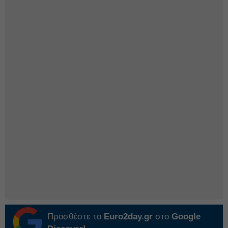
Προσθέστε το
Euro2day.gr
στο
Google