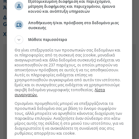
περισσότερα από €50 εκατ. ευρώ της οικογένειας
Εξατομικευμένη διαφήμιση και περιεχόμενο,
μέτρηση διαφήμισης και περιεχομένου, έρευνα
Άσαντ
κοινού και ανάπτυξη υπηρεσιών
ΔΕΗ: Τελική ευθεία για το Data Center, το σενάριο για 1
Αποθήκευση ή/και πρόσβαση στα δεδομένα μιας
GW
συσκευής
Χρηματιστήριο: Τράπεζες και ενέργεια στο επίκεντρο
Μάθετε περισσότερα
Θα γίνει επεξεργασία των προσωπικών σας δεδομένων και
οι πληροφορίες από τη συσκευή σας (cookie, μοναδικά
αναγνωριστικά και άλλα δεδομένα συσκευής) ενδέχεται να
κοινοποιηθούν σε 237 παρόχους, οι οποίοι μπορούν να
αποκτήσουν πρόσβαση σε αυτές ή να τις αποθηκεύσουν.
Αυτές οι πληροφορίες ενδέχεται επίσης να
χρησιμοποιηθούν συγκεκριμένα από αυτόν τον ιστότοπο.
Εμείς και οι συνεργάτες μας ενδέχεται να χρησιμοποιούμε
ακριβή δεδομένα γεωγραφικής τοποθεσίας.
Λίστα
συνεργατών.
Ορισμένοι προμηθευτές μπορεί να επεξεργάζονται τα
προσωπικά δεδομένα σας με βάση το έννομο συμφέρον
τους, αλλά μπορείτε να αρνηθείτε κάνοντας διαχείριση των
παρακάτω επιλογών. Αναζητήστε έναν σύνδεσμο στο κάτω
μέρος αυτής της σελίδας ή στο μενού του ιστοτόπου, για να
διαχειριστείτε ή να ανακαλέσετε τη συναίνεσή σας στις
ρυθμίσεις απορρήτου και cookie.