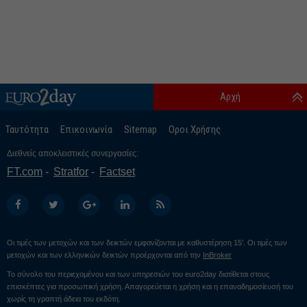
Αρχή
Ταυτότητα
Επικοινωνία
Sitemap
Οροι Χρήσης
Διεθνείς αποκλειστικές συνεργασίες:
FT.com
Stratfor
Factset
Οι τιμές των μετοχών και των δεικτών εμφανίζονται με καθυστέρηση 15’. Οι τιμές των
μετοχών και των ελληνικών δεικτών προέρχονται από την
InBroker
Το σύνολο του περιεχομένου και των υπηρεσιών του euro2day διατίθεται στους
επισκέπτες για προσωπική χρήση. Απαγορεύεται η χρήση και η επαναδημοσίευσή του
χωρίς τη γραπτή άδεια του εκδότη.