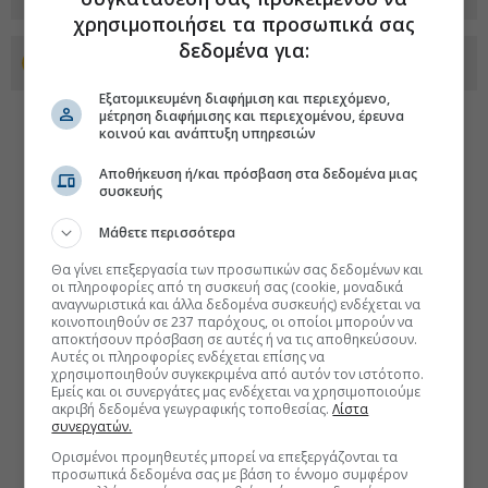
χρησιμοποιήσει τα προσωπικά σας
δεδομένα για:
Προσθέστε το euro2day.gr στο Discover
Εξατομικευμένη διαφήμιση και περιεχόμενο,
μέτρηση διαφήμισης και περιεχομένου, έρευνα
κοινού και ανάπτυξη υπηρεσιών
Αποθήκευση ή/και πρόσβαση στα δεδομένα μιας
συσκευής
Μάθετε περισσότερα
Θα γίνει επεξεργασία των προσωπικών σας δεδομένων και
οι πληροφορίες από τη συσκευή σας (cookie, μοναδικά
αναγνωριστικά και άλλα δεδομένα συσκευής) ενδέχεται να
κοινοποιηθούν σε 237 παρόχους, οι οποίοι μπορούν να
αποκτήσουν πρόσβαση σε αυτές ή να τις αποθηκεύσουν.
Αυτές οι πληροφορίες ενδέχεται επίσης να
χρησιμοποιηθούν συγκεκριμένα από αυτόν τον ιστότοπο.
Εμείς και οι συνεργάτες μας ενδέχεται να χρησιμοποιούμε
ακριβή δεδομένα γεωγραφικής τοποθεσίας.
Λίστα
συνεργατών.
Ορισμένοι προμηθευτές μπορεί να επεξεργάζονται τα
προσωπικά δεδομένα σας με βάση το έννομο συμφέρον