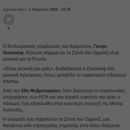
Δημοσιεύθηκε:
2 Απριλίου 2026 - 21:35
0
Ο διπλωματικός σύμβουλος του Κρεμλίνου,
Γιούρι
Ουσακόφ
, δήλωσε σήμερα ότι τα Στενά του Ορμούζ είναι
ανοικτό για τη Ρωσία.
«Είναι ανοικτά για εμάς», διαβεβαίωσε ο Ουσακόφ στη
ρωσική τηλεόραση, όπως μεταδίδει το πρακτορείο ειδήσεων
Interfax.
Από την
28η Φεβρουαρίου
, όταν ξεκίνησαν οι στρατιωτικές
επιχειρήσεις των ΗΠΑ και του Ισραήλ εναντίον του Ιράν, ο
πόλεμος έχει εξαπλωθεί στην ευρύτερη περιοχή της Μέσης
Ανατολής.
Η σύρραξη έχει παραλύσει τα Στενά του Ορμούζ, μια
θαλάσσια οδό στρατηγικής σημασίας από όπου διέρχεται