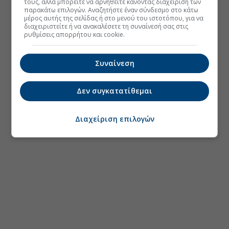
τους, αλλά μπορείτε να αρνηθείτε κάνοντας διαχείριση των
παρακάτω επιλογών. Αναζητήστε έναν σύνδεσμο στο κάτω
μέρος αυτής της σελίδας ή στο μενού του ιστοτόπου, για να
διαχειριστείτε ή να ανακαλέσετε τη συναίνεσή σας στις
ρυθμίσεις απορρήτου και cookie.
Συναίνεση
Δεν συγκατατίθεμαι
Διαχείριση επιλογών