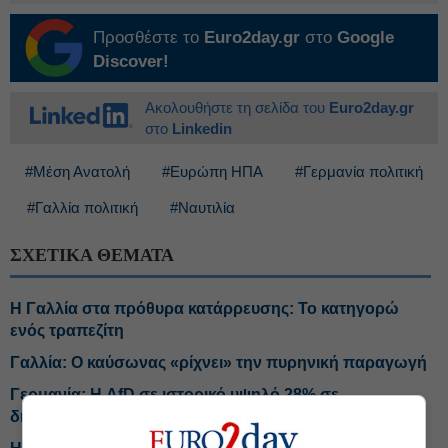
Προσθέστε το
Euro2day.gr
στο
Google
Discover!
Ακολουθήστε τη σελίδα του
Euro2day.gr
στο
Linkedin
#Μέση Ανατολή
#Ευρώπη ΗΠΑ
#Γερμανία πολιτική
#Γαλλία πολιτική
#Ναυτιλία
ΣΧΕΤΙΚΑ ΘΕΜΑΤΑ
Η Γαλλία στα πρόθυρα κατάρρευσης: Το κατηγορώ
ενός τραπεζίτη
Γαλλία: Ο καύσωνας «ρίχνει» την πυρηνική παραγωγή
Γερμανία: Η AfD σε ιστορικό υψηλό 28% σε
δημοσκόπηση