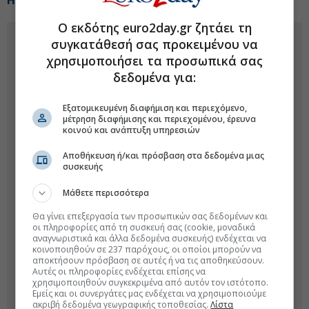
Η ADNOC επενδύει $1,3 δισ. σε τάνκερ
Ο εκδότης euro2day.gr ζητάει τη
συγκατάθεσή σας προκειμένου να
χρησιμοποιήσει τα προσωπικά σας
δεδομένα για:
Εξατομικευμένη διαφήμιση και περιεχόμενο,
μέτρηση διαφήμισης και περιεχομένου, έρευνα
κοινού και ανάπτυξη υπηρεσιών
Αποθήκευση ή/και πρόσβαση στα δεδομένα μιας
συσκευής
Μάθετε περισσότερα
Θα γίνει επεξεργασία των προσωπικών σας δεδομένων και
οι πληροφορίες από τη συσκευή σας (cookie, μοναδικά
αναγνωριστικά και άλλα δεδομένα συσκευής) ενδέχεται να
κοινοποιηθούν σε 237 παρόχους, οι οποίοι μπορούν να
αποκτήσουν πρόσβαση σε αυτές ή να τις αποθηκεύσουν.
Αυτές οι πληροφορίες ενδέχεται επίσης να
χρησιμοποιηθούν συγκεκριμένα από αυτόν τον ιστότοπο.
Εμείς και οι συνεργάτες μας ενδέχεται να χρησιμοποιούμε
ακριβή δεδομένα γεωγραφικής τοποθεσίας.
Λίστα