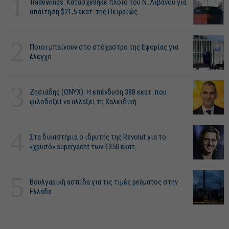
1
Tradewinds: Κατασχέθηκε πλοίο του Ν. Λιβανού για
απαίτηση $21,5 εκατ. της Πειραιώς
2
Ποιοι μπαίνουν στο στόχαστρο της Εφορίας για
έλεγχο
3
Ζησιάδης (ONYX): Η επένδυση 388 εκατ. που
φιλοδοξεί να αλλάξει τη Χαλκιδική
4
Στα δικαστήρια ο ιδρυτής της Revolut για το
«χρυσό» superyacht των €350 εκατ.
5
Βουλγαρική ασπίδα για τις τιμές ρεύματος στην
Ελλάδα