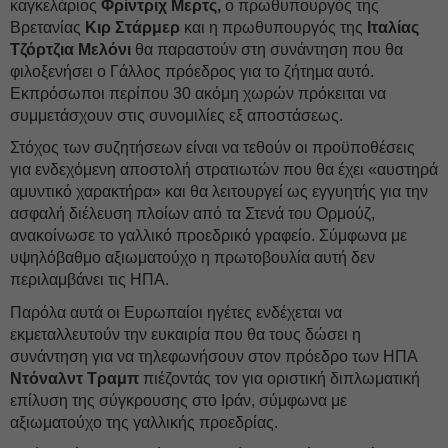
καγκελάριος
Φρίντριχ Μερτς,
ο πρωθυπουργός της
Βρετανίας
Κιρ Στάρμερ
και η πρωθυπουργός της
Ιταλίας
Τζόρτζια Μελόνι
θα παραστούν στη συνάντηση που θα
φιλοξενήσει ο Γάλλος πρόεδρος για το ζήτημα αυτό.
Εκπρόσωποι περίπου 30 ακόμη χωρών πρόκειται να
συμμετάσχουν στις συνομιλίες εξ αποστάσεως.
Στόχος των συζητήσεων είναι να τεθούν οι προϋποθέσεις
για ενδεχόμενη αποστολή στρατιωτών που θα έχει «αυστηρά
αμυντικό χαρακτήρα» και θα λειτουργεί ως εγγυητής για την
ασφαλή διέλευση πλοίων από τα Στενά του Ορμούζ,
ανακοίνωσε το γαλλικό προεδρικό γραφείο. Σύμφωνα με
υψηλόβαθμο αξιωματούχο η πρωτοβουλία αυτή δεν
περιλαμβάνει τις ΗΠΑ.
Παρόλα αυτά οι Ευρωπαίοι ηγέτες ενδέχεται να
εκμεταλλευτούν την ευκαιρία που θα τους δώσει η
συνάντηση για να τηλεφωνήσουν στον πρόεδρο των ΗΠΑ
Ντόναλντ Τραμπ
πιέζοντάς τον για οριστική διπλωματική
επίλυση της σύγκρουσης στο Ιράν, σύμφωνα με
αξιωματούχο της γαλλικής προεδρίας.