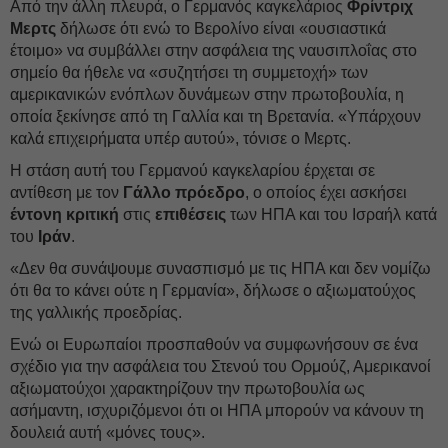
Από την άλλη πλευρά, ο Γερμανός καγκελάριος
Φρίντριχ
Μερτς
δήλωσε ότι ενώ το Βερολίνο είναι «ουσιαστικά
έτοιμο» να συμβάλλει στην ασφάλεια της ναυσιπλοΐας στο
σημείο θα ήθελε να «συζητήσει τη συμμετοχή» των
αμερικανικών ενόπλων δυνάμεων στην πρωτοβουλία, η
οποία ξεκίνησε από τη Γαλλία και τη Βρετανία. «Υπάρχουν
καλά επιχειρήματα υπέρ αυτού», τόνισε ο Μερτς.
Η στάση αυτή του Γερμανού καγκελαρίου έρχεται σε
αντίθεση με τον
Γάλλο
πρόεδρο
, ο οποίος έχει ασκήσει
έντονη
κριτική
στις
επιθέσεις
των ΗΠΑ και του Ισραήλ κατά
του
Ιράν
.
«Δεν θα συνάψουμε συνασπισμό με τις ΗΠΑ και δεν νομίζω
ότι θα το κάνει ούτε η Γερμανία», δήλωσε ο αξιωματούχος
της γαλλικής προεδρίας.
Ενώ οι Ευρωπαίοι προσπαθούν να συμφωνήσουν σε ένα
σχέδιο για την ασφάλεια του Στενού του Ορμούζ, Αμερικανοί
αξιωματούχοι χαρακτηρίζουν την πρωτοβουλία ως
ασήμαντη, ισχυριζόμενοι ότι οι ΗΠΑ μπορούν να κάνουν τη
δουλειά αυτή «μόνες τους».