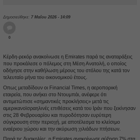
Δημοσιεύθηκε:
7 Μαΐου 2026 - 14:09
0
Κέρδη-ρεκόρ ανακοίνωσε η Emirates παρά τις αναταράξεις
που προκάλεσε ο πόλεμος στη Μέση Ανατολή, ο οποίος
οδήγησε στην καθήλωση μέρους του στόλου της κατά τον
τελευταίο μήνα του οικονομικού έτους.
Οπως μεταδίδουν οι Financial Times, η αεροπορική
εταιρεία, που ανήκει στο Ντουμπάι, ανέφερε ότι
αντιμετώπισε «σημαντικές προκλήσεις» μετά τις
αμερικανοϊσραηλινές επιθέσεις κατά του Ιράν που ξεκίνησαν
στις 28 Φεβρουαρίου και πυροδότησαν ευρύτερη
σύγκρουση στην περιοχή, με αποτέλεσμα το κλείσιμο
εναέριου χώρου και την ακύρωση χιλιάδων πτήσεων.
Παρά τις δυσκολίες, η Emirates ανακοίνωσε αύξηση 7% στα