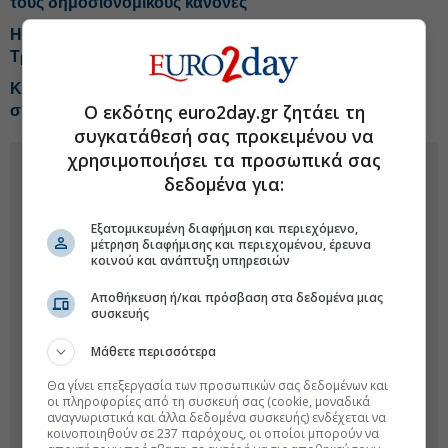
τους δημοσιονομικούς κανόνες
Η Χαμάς δηλώνει έτοιμη να προχωρήσει το σχέδιο
Τραμπ για τη Γάζα
Κομισιόν για Θέουτα: Πρέπει να διασφαλίσουμε τη
Ο εκδότης euro2day.gr ζητάει τη
συνεργασία του Μαρόκου
συγκατάθεσή σας προκειμένου να
χρησιμοποιήσει τα προσωπικά σας
δεδομένα για:
Εξατομικευμένη διαφήμιση και περιεχόμενο,
μέτρηση διαφήμισης και περιεχομένου, έρευνα
κοινού και ανάπτυξη υπηρεσιών
Αποθήκευση ή/και πρόσβαση στα δεδομένα μιας
συσκευής
Μάθετε περισσότερα
Θα γίνει επεξεργασία των προσωπικών σας δεδομένων και
οι πληροφορίες από τη συσκευή σας (cookie, μοναδικά
αναγνωριστικά και άλλα δεδομένα συσκευής) ενδέχεται να
κοινοποιηθούν σε 237 παρόχους, οι οποίοι μπορούν να