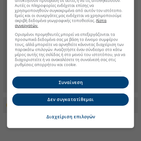
αποκτήσουν πρόσβαση σε αυτές ή να τις αποθηκεύσουν.
Αυτές οι πληροφορίες ενδέχεται επίσης να
χρησιμοποιηθούν συγκεκριμένα από αυτόν τον ιστότοπο.
Εμείς και οι συνεργάτες μας ενδέχεται να χρησιμοποιούμε
ακριβή δεδομένα γεωγραφικής τοποθεσίας.
Λίστα
συνεργατών.
Ορισμένοι προμηθευτές μπορεί να επεξεργάζονται τα
προσωπικά δεδομένα σας με βάση το έννομο συμφέρον
τους, αλλά μπορείτε να αρνηθείτε κάνοντας διαχείριση των
παρακάτω επιλογών. Αναζητήστε έναν σύνδεσμο στο κάτω
μέρος αυτής της σελίδας ή στο μενού του ιστοτόπου, για να
διαχειριστείτε ή να ανακαλέσετε τη συναίνεσή σας στις
ρυθμίσεις απορρήτου και cookie.
Συναίνεση
Δεν συγκατατίθεμαι
Προσθέστε το euro2day.gr στο Discover
Διαχείριση επιλογών