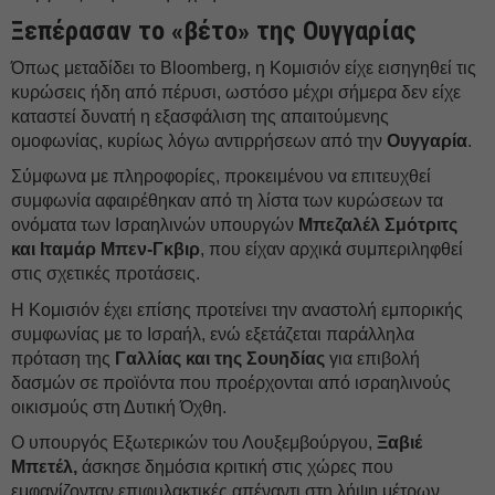
Ξεπέρασαν το «βέτο» της Ουγγαρίας
Όπως μεταδίδει το Bloomberg, η Κομισιόν είχε εισηγηθεί τις
κυρώσεις ήδη από πέρυσι, ωστόσο μέχρι σήμερα δεν είχε
καταστεί δυνατή η εξασφάλιση της απαιτούμενης
ομοφωνίας, κυρίως λόγω αντιρρήσεων από την
Ουγγαρία
.
Σύμφωνα με πληροφορίες, προκειμένου να επιτευχθεί
συμφωνία αφαιρέθηκαν από τη λίστα των κυρώσεων τα
ονόματα των Ισραηλινών υπουργών
Μπεζαλέλ Σμότριτς
και Ιταμάρ Μπεν-Γκβιρ
, που είχαν αρχικά συμπεριληφθεί
στις σχετικές προτάσεις.
Η Κομισιόν έχει επίσης προτείνει την αναστολή εμπορικής
συμφωνίας με το Ισραήλ, ενώ εξετάζεται παράλληλα
πρόταση της
Γαλλίας και της Σουηδίας
για επιβολή
δασμών σε προϊόντα που προέρχονται από ισραηλινούς
οικισμούς στη Δυτική Όχθη.
Ο υπουργός Εξωτερικών του Λουξεμβούργου,
Ξαβιέ
Μπετέλ,
άσκησε δημόσια κριτική στις χώρες που
εμφανίζονταν επιφυλακτικές απέναντι στη λήψη μέτρων.