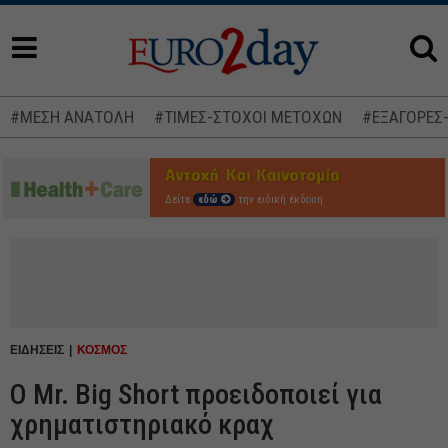
#ΜΕΣΗ ΑΝΑΤΟΛΗ
#ΤΙΜΕΣ-ΣΤΟΧΟΙ ΜΕΤΟΧΩΝ
#ΕΞΑΓΟΡΕΣ
Δείτε
εδώ
την ειδική έκδοση
ΕΙΔΗΣΕΙΣ
ΚΟΣΜΟΣ
O Mr. Big Short προειδοποιεί για
χρηματιστηριακό κραχ