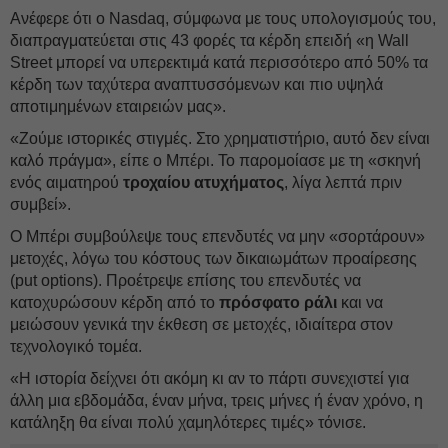
Ανέφερε ότι ο Nasdaq, σύμφωνα με τους υπολογισμούς του,
διαπραγματεύεται στις 43 φορές τα κέρδη επειδή «η Wall
Street μπορεί να υπερεκτιμά κατά περισσότερο από 50% τα
κέρδη των ταχύτερα αναπτυσσόμενων και πιο υψηλά
αποτιμημένων εταιρειών μας».
«Ζούμε ιστορικές στιγμές. Στο χρηματιστήριο, αυτό δεν είναι
καλό πράγμα», είπε ο Μπέρι. Το παρομοίασε με τη «σκηνή
ενός αιματηρού
τροχαίου ατυχήματος
, λίγα λεπτά πριν
συμβεί».
Ο Μπέρι συμβούλεψε τους επενδυτές να μην «σορτάρουν»
μετοχές, λόγω του κόστους των δικαιωμάτων προαίρεσης
(put options). Προέτρεψε επίσης του επενδυτές να
κατοχυρώσουν κέρδη από το
πρόσφατο ράλι
και να
μειώσουν γενικά την έκθεση σε μετοχές, ιδιαίτερα στον
τεχνολογικό τομέα.
«Η ιστορία δείχνει ότι ακόμη κι αν το πάρτι συνεχιστεί για
άλλη μια εβδομάδα, έναν μήνα, τρεις μήνες ή έναν χρόνο, η
κατάληξη θα είναι πολύ χαμηλότερες τιμές» τόνισε.