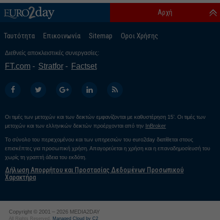
Αρχή
Ταυτότητα
Επικοινωνία
Sitemap
Οροι Χρήσης
Διεθνείς αποκλειστικές συνεργασίες:
FT.com
Stratfor
Factset
Οι τιμές των μετοχών και των δεικτών εμφανίζονται με καθυστέρηση 15’. Οι τιμές των
μετοχών και των ελληνικών δεικτών προέρχονται από την
InBroker
Το σύνολο του περιεχομένου και των υπηρεσιών του euro2day διατίθεται στους
επισκέπτες για προσωπική χρήση. Απαγορεύεται η χρήση και η επαναδημοσίευσή του
χωρίς τη γραπτή άδεια του εκδότη.
Δήλωση Απορρήτου και Προστασίας Δεδομένων Προσωπικού
Χαρακτήρα
Copyright © 2001 – 2026 MEDIA2DAY
All Rights Reserved.
Managed Cloud by C2