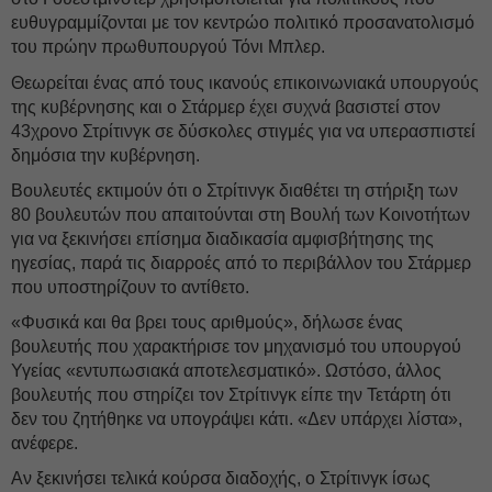
ευθυγραμμίζονται με τον κεντρώο πολιτικό προσανατολισμό
του πρώην πρωθυπουργού Τόνι Μπλερ.
Θεωρείται ένας από τους ικανούς επικοινωνιακά υπουργούς
της κυβέρνησης και ο Στάρμερ έχει συχνά βασιστεί στον
43χρονο Στρίτινγκ σε δύσκολες στιγμές για να υπερασπιστεί
δημόσια την κυβέρνηση.
Βουλευτές εκτιμούν ότι ο Στρίτινγκ διαθέτει τη στήριξη των
80 βουλευτών που απαιτούνται στη Βουλή των Κοινοτήτων
για να ξεκινήσει επίσημα διαδικασία αμφισβήτησης της
ηγεσίας, παρά τις διαρροές από το περιβάλλον του Στάρμερ
που υποστηρίζουν το αντίθετο.
«Φυσικά και θα βρει τους αριθμούς», δήλωσε ένας
βουλευτής που χαρακτήρισε τον μηχανισμό του υπουργού
Υγείας «εντυπωσιακά αποτελεσματικό». Ωστόσο, άλλος
βουλευτής που στηρίζει τον Στρίτινγκ είπε την Τετάρτη ότι
δεν του ζητήθηκε να υπογράψει κάτι. «Δεν υπάρχει λίστα»,
ανέφερε.
Αν ξεκινήσει τελικά κούρσα διαδοχής, ο Στρίτινγκ ίσως