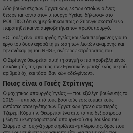
Δύο βουλευτές των Εργατικών, εκ των οποίων ο ένας
θεωρείται κοντά στον υπουργό Υγείας, δήλωσαν στο
POLITICO ότι ενημερώθηκαν πως ο Στίρινγκ σκοπεύει να
παραιτηθεί και να αμφισβητήσει τον πρωθυπουργό.
«Ο Γουές είναι υπουργός Υγείας και είναι περήφανος για το
έργο του όσον αφορά τη μείωση των λιστών αναμονής και
την ανάκαμψη του NHS», ανέφερε εκπρόσωπός του.
Ο Στρίτινγκ θεωρείται αυτή τη στιγμή ο πιο προβεβλημένος
διεκδικητής της ηγεσίας των Εργατικών μεταξύ ενός μικρού
αριθμού όχι και τόσο ιδανικών «δελφίνων».
Ποιος είναι ο Γουές Στρίτινγκ;
Ο μαχητικός υπουργός Υγείας — που εξελέγη βουλευτής το
2015 — υπήρξε από τους βασικούς εσωκομματικούς
αντάρτες όταν ηγέτης των Εργατικών ήταν ο αριστερός
Τζέρεμι Κόρμπιν. Θεωρείται ένα από τα πιο δεξιόστροφα
μέλη του κεντροαριστερού υπουργικού συμβουλίου του
Στάρμερ και συχνά χαρακτηρίζεται «μπλεριστής, όρος που
στο Γουεστμίνστερ χρησιμοποιείται για πολιτικούς που