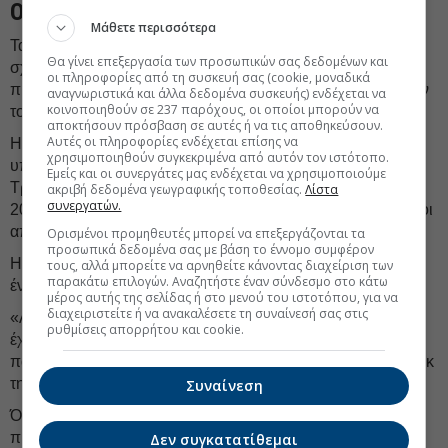
Οι κινήσεις στα ομόλογα
Μάθετε περισσότερα
Τα βρετανικά κρατικά ομόλογα και η στερλίνα παρέμειναν
Θα γίνει επεξεργασία των προσωπικών σας δεδομένων και
σχετικά σταθερά σήμερα μετά τις έντονες πιέσεις των
οι πληροφορίες από τη συσκευή σας (cookie, μοναδικά
προηγούμενων ημερών, καθώς οι επενδυτές αξιολογούσαν
αναγνωριστικά και άλλα δεδομένα συσκευής) ενδέχεται να
κοινοποιηθούν σε 237 παρόχους, οι οποίοι μπορούν να
το ενδεχόμενο αλλαγής ηγεσίας στην κυβέρνηση.
αποκτήσουν πρόσβαση σε αυτές ή να τις αποθηκεύσουν.
Αυτές οι πληροφορίες ενδέχεται επίσης να
Η απόδοση του 10ετούς βρετανικού κρατικού ομολόγου
χρησιμοποιηθούν συγκεκριμένα από αυτόν τον ιστότοπο.
υποχωρεί κατά 0,03 ποσοστιαίες μονάδες, στο 5,07%. Την
Εμείς και οι συνεργάτες μας ενδέχεται να χρησιμοποιούμε
Τρίτη είχε σκαρφαλώσει στο υψηλότερο επίπεδο από το
ακριβή δεδομένα γεωγραφικής τοποθεσίας.
Λίστα
συνεργατών.
2008, στο 5,13%. Οι τιμές των ομολόγων αυξάνονται όταν οι
αποδόσεις υποχωρούν.
Ορισμένοι προμηθευτές μπορεί να επεξεργάζονται τα
προσωπικά δεδομένα σας με βάση το έννομο συμφέρον
Η λίρα Αγγλίας εμφανίζεται σήμερα ελαφρώς ενισχυμένη
τους, αλλά μπορείτε να αρνηθείτε κάνοντας διαχείριση των
παρακάτω επιλογών. Αναζητήστε έναν σύνδεσμο στο κάτω
έναντι του ευρώ, στο €1,154.
μέρος αυτής της σελίδας ή στο μενού του ιστοτόπου, για να
διαχειριστείτε ή να ανακαλέσετε τη συναίνεσή σας στις
«Αν και οι πιθανότητες αλλαγής ηγεσίας μέσα στη χρονιά
ρυθμίσεις απορρήτου και cookie.
έχουν αυξηθεί, η ακριβής πορεία και το τελικό αποτέλεσμα
παραμένουν δύσκολο να εκτιμηθούν», δήλωσε ο Άλαν Μονκ
της JPMorgan Chase.
Συναίνεση
Όπως πρόσθεσε, η αγορά των βρετανικών ομολόγων
προσπαθεί να διαχειριστεί «το εξαιρετικά μεγάλο χρονικό
Δεν συγκατατίθεμαι