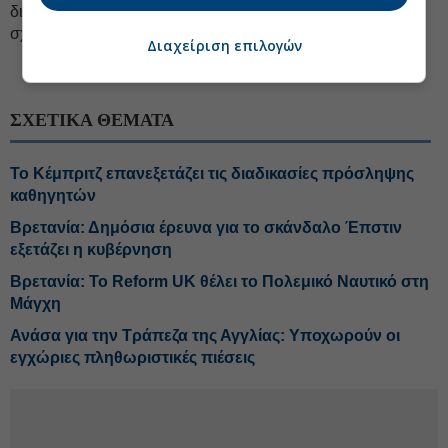
διάστημα που ίσως χρειαστεί μέχρι να υπάρξει σαφήνεια
σχετικά με τις δημοσιονομικές προοπτικές».
Διαχείριση επιλογών
#Πολιτική Βρετανια
ΣΧΕΤΙΚΑ ΘΕΜΑΤΑ
Το Κέμπριτζ επανεξετάζει τις διαδικασίες πρόσληψης
καθηγητών
Βρετανία: Δημόσια έρευνα για το σκάνδαλο Έπστιν
εξετάζει η κυβέρνηση
Βρετανία: Το Reform UK θέλει το Πολεμικό Ναυτικό στη
Μάγχη
Ανάσα για την Τράπεζα της Αγγλίας: Υποχωρούν οι
εγχώριες πληθωριστικές πιέσεις