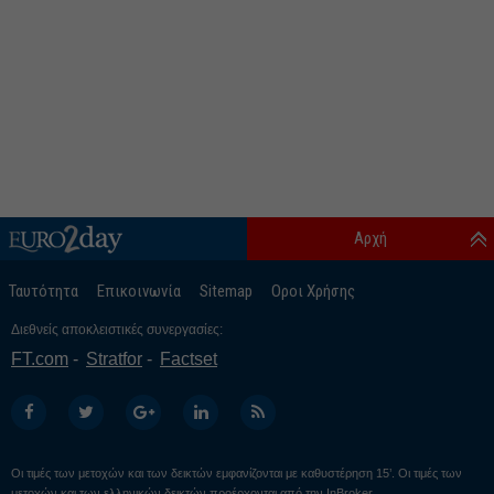
Αρχή
Ταυτότητα
Επικοινωνία
Sitemap
Οροι Χρήσης
Διεθνείς αποκλειστικές συνεργασίες:
FT.com
Stratfor
Factset
Οι τιμές των μετοχών και των δεικτών εμφανίζονται με καθυστέρηση 15’. Οι τιμές των
μετοχών και των ελληνικών δεικτών προέρχονται από την
InBroker