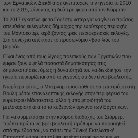
των Εργατικών. Διεκδίκησε ανεπιτυχώς την ηγεσία το 2010
και το 2015, χάνοντας τη δεύτερη φορά από τον Κόρμπιν
Το 2017 εγκατέλειψε το Γουέστμινστερ για να γίνει ο πρώτος
απευθείας εκλεγμένος δήμαρχος της ευρύτερης περιοχής
του Μάντσεστερ, κερδίζοντας τρεις περιφερειακές εκλογές.
Στη συνέχεια απέκτησε το προσωνύμιο «βασιλιάς του
βορρά».
Είναι ένας από τους λίγους πολιτικούς των Εργατικών που
εμφανίζουν υψηλά ποσοστά δημοτικότητας στις
δημοσκοπήσεις, όμως η δυνατότητά του να διεκδικήσει την
ηγεσία περιορίζεται από το γεγονός ότι δεν είναι βουλευτής.
Νωρίτερα φέτος, ο Μπέρναμ προσπάθησε να επιστρέψει στη
Βουλή μέσω επαναληπτικής εκλογής στην περιφέρεια του
ευρύτερου Μάντσεστερ, αλλά η υποψηφιότητά του
μπλοκαρίστηκε από το κυβερνών όργανο των Εργατικών.
Για να συμμετάσχει στην κούρσα διαδοχής του Στάρμερ,
πρέπει πρώτα να βρει βουλευτή πρόθυμο να παραιτηθεί
από την έδρα του, να πείσει την Εθνική Εκτελεστική
Επιτροπή να του επιτρέψει να είναι υποψήφιος και να