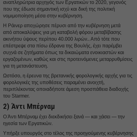
αναπληρώτρια αρχηγός των Εργατικών το 2020, γεγονός
που της έδωσε σημαντική ισχύ και δική της πολιτική
νομιμοποίηση μέσα στην κυβέρνηση.
Η Ράινερ αποχώρησε πέρυσι από την κυβέρνηση μετά
από αποκαλύψεις για μη καταβολή φόρου μεταβίβασης
ακινήτου ύψους περίπου 40.000 λιρών.. Από τότε που
επέστρεψε στα πίσω έδρανα της Βουλής, έχει παρέμβει
συχνά σε ζητήματα όπως τα δικαιώματα ενοικιαστών και
εργαζομένων, καθώς και στις προτεινόμενες μεταρρυθμίσεις
για τη μετανάστευση.
Ωστόσο, η έρευνα της βρετανικής φορολογικής αρχής για τις
φορολογικές της υποθέσεις παραμένει ανοιχτή,
περιπλέκοντας οποιαδήποτε άμεση προσπάθεια διαδοχής
του Starmer.
2) Άντι Μπέρναμ
Ο Άντι Μπέρναμ έχει διεκδικήσει ξανά — και χάσει — την
ηγεσία των Εργατικών.
Υπήρξε υπουργός στο τέλος της προηγούμενης κυβέρνησης