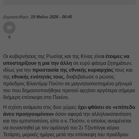
Δημοσιεύθηκε:
19 Μαΐου 2026 - 06:40
0
Οι κυβερνήσεις της Ρωσίας και της Κίνας είνα
ι έτοιμες να
υποστηρίξουν η μια την άλλη
σε ευρύ φάσμα ζητημάτων,
ιδίως για την
προστασία της εθνικής κυριαρχίας
τους και
της
εθνικής ενότητάς τους
, διαβεβαίωσε ο ρώσος
πρόεδρος Βλαντίμιρ Πούτιν σε μαγνητοσκοπημένο μήνυμά
του που δημοσιοποιήθηκε προτού αρχίσει αργότερα σήμερα
διήμερη επίσκεψη στο Πεκίνο.
Η σχέση ανάμεσα στις δυο χώρες
έχει φθάσει σε «επίπεδο
άνευ προηγουμένου»
όσον αφορά την αλληλοκατανόηση
και την εμπιστοσύνη, είπε ο κ. Πούτιν, ο οποίος αναμένεται
να συναντηθεί με τον ομόλογό του Σι Τζινπίνγκ αύριο
Τετάρτη, μερικές ημέρες μετά την επίσκεψη του προέδρου