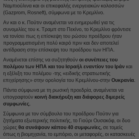
Ναμπιούλινα και οι επικεφαλής ενεργειακών κολοσσών
(Gazprom, Rosneft), σύμφωνα με το Κρεμλίνο.
Αν και ο κ. Πούτιν αναμένεται να ενημερωθεί για τις
συνομιλίες του κ. Τραμπ στο Πεκίνο, το Κρεμλίνο φρόντισε
να τονίσει πως η επίσκεψη του ρώσου προέδρου ήταν
προγραμματισμένη πολύ καιρό πριν και δεν αποτελεί
αντίδραση στην επίσκεψη του προέδρου των ΗΠΑ.
Αναμένεται επίσης να συζητηθούν
οι συνέπειες του
πολέμου των ΗΠΑ και του Ισραήλ εναντίον του Ιράν
και
η εξέλιξη του πολέμου -της «ειδικής στρατιωτικής
επιχείρησης» στην ορολογία του Κρεμλίνου-στην
Ουκρανία
.
Πάντα σύμφωνα με τη ρωσική προεδρία, αναμένεται να
υπογραφτούν
κοινή διακήρυξη και διάφορες διμερείς
συμφωνίες.
Σύμφωνα με τον σύμβουλο του προέδρου Πούτιν για
ζητήματα εξωτερικής πολιτικής, το Γιούρι Ουσακόφ, οι δυο
χώρες
θα συνάψουν κάπου 40 συμφωνίες,
σε τομείς
όπως η βιομηχανία, το εμπόριο, οι μεταφορές, οι κατασκευές