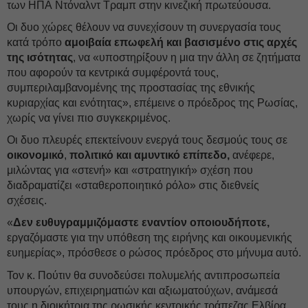
των ΗΠΑ Ντόναλντ Τραμπ στην κινεζική πρωτεύουσα.
Οι δυο χώρες θέλουν να συνεχίσουν τη συνεργασία τους
κατά τρόπο
αμοιβαία επωφελή και βασισμένο στις αρχές
της ισότητας
, να «υποστηρίξουν η μια την άλλη σε ζητήματα
που αφορούν τα κεντρικά συμφέροντά τους,
συμπεριλαμβανομένης της προστασίας της εθνικής
κυριαρχίας και ενότητας», επέμεινε ο πρόεδρος της Ρωσίας,
χωρίς να γίνει πιο συγκεκριμένος.
Οι δυο πλευρές επεκτείνουν ενεργά τους δεσμούς τους σε
οικονομικό
,
πολιτικό
και αμυντικό επίπεδο,
ανέφερε,
μιλώντας για «στενή» και «στρατηγική» σχέση που
διαδραματίζει «σταθεροποιητικό ρόλο» στις διεθνείς
σχέσεις.
«
Δεν ευθυγραμμιζόμαστε εναντίον οποιουδήποτε,
εργαζόμαστε για την υπόθεση της ειρήνης και οικουμενικής
ευημερίας», πρόσθεσε ο ρώσος πρόεδρος στο μήνυμα αυτό.
Τον κ. Πούτιν θα συνοδεύσει πολυμελής αντιπροσωπεία
υπουργών, επιχειρηματιών και αξιωματούχων, ανάμεσά
τους η διοικήτρια της ρωσικής κεντρικής τράπεζας Ελβίρα