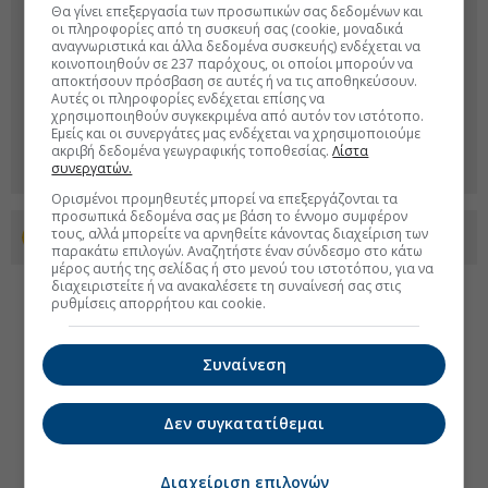
Θα γίνει επεξεργασία των προσωπικών σας δεδομένων και
οι πληροφορίες από τη συσκευή σας (cookie, μοναδικά
αναγνωριστικά και άλλα δεδομένα συσκευής) ενδέχεται να
κοινοποιηθούν σε 237 παρόχους, οι οποίοι μπορούν να
αποκτήσουν πρόσβαση σε αυτές ή να τις αποθηκεύσουν.
Αυτές οι πληροφορίες ενδέχεται επίσης να
χρησιμοποιηθούν συγκεκριμένα από αυτόν τον ιστότοπο.
Εμείς και οι συνεργάτες μας ενδέχεται να χρησιμοποιούμε
ακριβή δεδομένα γεωγραφικής τοποθεσίας.
Λίστα
συνεργατών.
Ορισμένοι προμηθευτές μπορεί να επεξεργάζονται τα
προσωπικά δεδομένα σας με βάση το έννομο συμφέρον
τους, αλλά μπορείτε να αρνηθείτε κάνοντας διαχείριση των
Προσθέστε το euro2day.gr στο Discover
παρακάτω επιλογών. Αναζητήστε έναν σύνδεσμο στο κάτω
μέρος αυτής της σελίδας ή στο μενού του ιστοτόπου, για να
διαχειριστείτε ή να ανακαλέσετε τη συναίνεσή σας στις
ρυθμίσεις απορρήτου και cookie.
Συναίνεση
Δεν συγκατατίθεμαι
Διαχείριση επιλογών