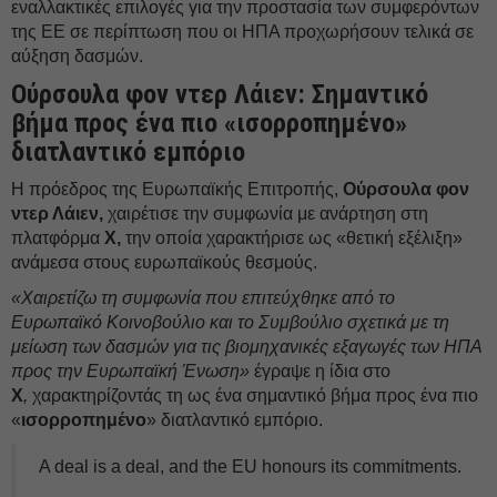
εναλλακτικές επιλογές για την προστασία των συμφερόντων
της ΕΕ σε περίπτωση που οι ΗΠΑ προχωρήσουν τελικά σε
αύξηση δασμών.
Ούρσουλα φον ντερ Λάιεν: Σημαντικό
βήμα προς ένα πιο «ισορροπημένο»
διατλαντικό εμπόριο
Η πρόεδρος της Ευρωπαϊκής Επιτροπής,
Ούρσουλα φον
ντερ Λάιεν,
χαιρέτισε την συμφωνία με ανάρτηση στη
πλατφόρμα
Χ,
την οποία χαρακτήρισε ως «θετική εξέλιξη»
ανάμεσα στους ευρωπαϊκούς θεσμούς.
«Χαιρετίζω τη συμφωνία που επιτεύχθηκε από το
Ευρωπαϊκό Κοινοβούλιο και το Συμβούλιο σχετικά με τη
μείωση των δασμών για τις βιομηχανικές εξαγωγές των ΗΠΑ
προς την Ευρωπαϊκή Ένωση»
έγραψε η ίδια στο
Χ
,
χαρακτηρίζοντάς τη ως ένα σημαντικό βήμα προς ένα πιο
«
ισορροπημένο
» διατλαντικό εμπόριο.
A deal is a deal, and the EU honours its commitments.