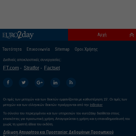
Αρχή
Ταυτότητα
Επικοινωνία
Sitemap
Οροι Χρήσης
Διεθνείς αποκλειστικές συνεργασίες:
FT.com
Stratfor
Factset
Οι τιμές των μετοχών και των δεικτών εμφανίζονται με καθυστέρηση 15’. Οι τιμές των
μετοχών και των ελληνικών δεικτών προέρχονται από την
InBroker
Το σύνολο του περιεχομένου και των υπηρεσιών του euro2day διατίθεται στους
επισκέπτες για προσωπική χρήση. Απαγορεύεται η χρήση και η επαναδημοσίευσή του
χωρίς τη γραπτή άδεια του εκδότη.
Δήλωση Απορρήτου και Προστασίας Δεδομένων Προσωπικού