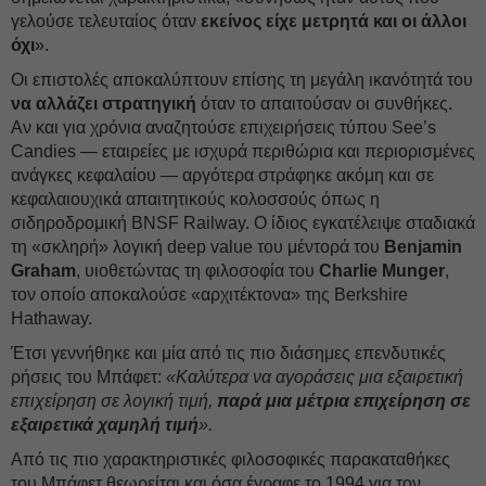
γελούσε τελευταίος όταν
εκείνος είχε μετρητά και οι άλλοι
όχι
».
Οι επιστολές αποκαλύπτουν επίσης τη μεγάλη ικανότητά του
να αλλάζει στρατηγική
όταν το απαιτούσαν οι συνθήκες.
Αν και για χρόνια αναζητούσε επιχειρήσεις τύπου See’s
Candies — εταιρείες με ισχυρά περιθώρια και περιορισμένες
ανάγκες κεφαλαίου — αργότερα στράφηκε ακόμη και σε
κεφαλαιουχικά απαιτητικούς κολοσσούς όπως η
σιδηροδρομική BNSF Railway. Ο ίδιος εγκατέλειψε σταδιακά
τη «σκληρή» λογική deep value του μέντορά του
Benjamin
Graham
, υιοθετώντας τη φιλοσοφία του
Charlie Munger
,
τον οποίο αποκαλούσε «αρχιτέκτονα» της Berkshire
Hathaway.
Έτσι γεννήθηκε και μία από τις πιο διάσημες επενδυτικές
ρήσεις του Μπάφετ:
«Καλύτερα να αγοράσεις μια εξαιρετική
επιχείρηση σε λογική τιμή,
παρά μια μέτρια επιχείρηση σε
εξαιρετικά χαμηλή τιμή
».
Από τις πιο χαρακτηριστικές φιλοσοφικές παρακαταθήκες
του Μπάφετ θεωρείται και όσα έγραφε το 1994 για τον