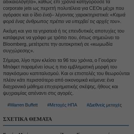
αδικαιολόγητο», καθώς επί χρόνια κατηγορούσε τα
corporate jets ως περιττή πολυτέλεια για CEOs μέχρι που
αγόρασε και ο ίδιο ένα)– λέγοντας χαρακτηριστικά: «
Καμιά
φορά ένας άνθρωπος πρέπει να υπερβεί τις αρχές του
».
Ακόμη και για τα γηρατειά ή τις επενδυτικές αποτυχίες του
κατάφερνε να γράφει με τρόπο που, όπως σημειώνει το
Bloomberg, μετέτρεπε την αυτοκριτική σε «κωμωδία
συγχώρεσης».
Σήμερα, λίγο πριν κλείσει τα 96 του χρόνια, ο Γουόρεν
Μπάφετ παραμένει ίσως η πιο εμβληματική μορφή του
παγκόσμιου καπιταλισμού. Και οι επιστολές του θεωρούνται
πλέον κάτι περισσότερο από οικονομικά κείμενα: ένα
διαχρονικό μάθημα επιχειρηματικής σκέψης, ήθους και
ψυχραιμίας απέναντι στις αγορές.
#Warren Buffett
#Μετοχές ΗΠΑ
#Διεθνείς μετοχές
ΣΧΕΤΙΚΑ ΘΕΜΑΤΑ