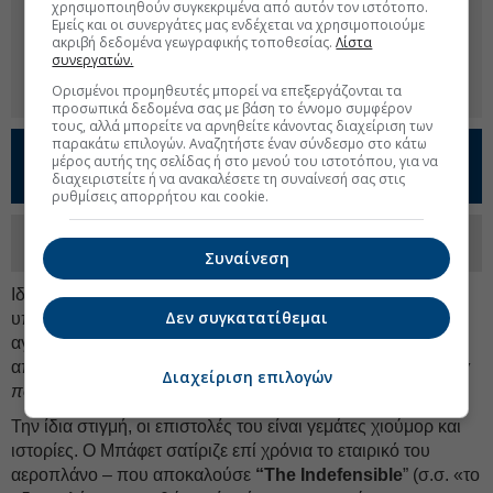
χρησιμοποιηθούν συγκεκριμένα από αυτόν τον ιστότοπο.
Εμείς και οι συνεργάτες μας ενδέχεται να χρησιμοποιούμε
ακριβή δεδομένα γεωγραφικής τοποθεσίας.
Λίστα
συνεργατών.
Ορισμένοι προμηθευτές μπορεί να επεξεργάζονται τα
προσωπικά δεδομένα σας με βάση το έννομο συμφέρον
τους, αλλά μπορείτε να αρνηθείτε κάνοντας διαχείριση των
παρακάτω επιλογών. Αναζητήστε έναν σύνδεσμο στο κάτω
Προσθέστε το
Euro2day.gr
στο
Google
μέρος αυτής της σελίδας ή στο μενού του ιστοτόπου, για να
διαχειριστείτε ή να ανακαλέσετε τη συναίνεσή σας στις
Discover!
ρυθμίσεις απορρήτου και cookie.
Ακολουθήστε τη σελίδα του
Euro2day.gr
στο
Linkedin
Συναίνεση
Ιδιαίτερα αιχμηρός εμφανιζόταν απέναντι στη Wall Street,
Δεν συγκατατίθεμαι
υποστηρίζοντας ότι αυτό που πραγματικά λατρεύουν οι
αγορές είναι η «πυρετώδης δραστηριότητα» και όχι
απαραίτητα η δημιουργία αξίας.
«Όποια ανοησία μπορεί να
Διαχείριση επιλογών
πουληθεί, κάποιος θα την πουλήσει»
, έγραφε το 2023.
Την ίδια στιγμή, οι επιστολές του είναι γεμάτες χιούμορ και
ιστορίες. Ο Μπάφετ σατίριζε επί χρόνια το εταιρικό του
αεροπλάνο – που αποκαλούσε
“The Indefensible
” (σ.σ. «το