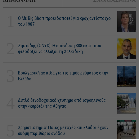
ΔΗΜΟΦΙΛΗ
ΣΧΟΛΙΑΣΜΕΝΑ
1
O Mr. Big Short προειδοποιεί για κραχ αντίστοιχο
του 1987
2
Ζησιάδης (ONYX): Η επένδυση 388 εκατ. που
φιλοδοξεί να αλλάξει τη Χαλκιδική
3
Βουλγαρική ασπίδα για τις τιμές ρεύματος στην
Ελλάδα
4
Διπλό ξενοδοχειακό χτύπημα από ισραηλινούς
στην «καρδιά» της Αθήνας
5
Χρηματιστήριο: Ποιες μετοχές και κλάδοι έχουν
ακόμη περιθώρια ανόδου