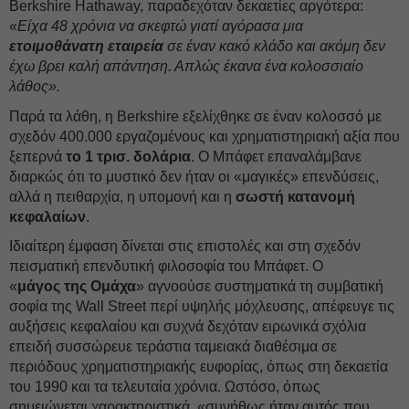
Berkshire Hathaway, παραδεχόταν δεκαετίες αργότερα:
«
Είχα 48 χρόνια να σκεφτώ γιατί αγόρασα μια
ετοιμοθάνατη εταιρεία
σε έναν κακό κλάδο και ακόμη δεν
έχω βρει καλή απάντηση. Απλώς έκανα ένα κολοσσιαίο
λάθος».
Παρά τα λάθη, η Berkshire εξελίχθηκε σε έναν κολοσσό με
σχεδόν 400.000 εργαζομένους και χρηματιστηριακή αξία που
ξεπερνά
το 1 τρισ. δολάρια
. Ο Μπάφετ επαναλάμβανε
διαρκώς ότι το μυστικό δεν ήταν οι «μαγικές» επενδύσεις,
αλλά η πειθαρχία, η υπομονή και η
σωστή κατανομή
κεφαλαίων
.
Ιδιαίτερη έμφαση δίνεται στις επιστολές και στη σχεδόν
πεισματική επενδυτική φιλοσοφία του Μπάφετ. Ο
«
μάγος της Ομάχα
» αγνοούσε συστηματικά τη συμβατική
σοφία της Wall Street περί υψηλής μόχλευσης, απέφευγε τις
αυξήσεις κεφαλαίου και συχνά δεχόταν ειρωνικά σχόλια
επειδή συσσώρευε τεράστια ταμειακά διαθέσιμα σε
περιόδους χρηματιστηριακής ευφορίας, όπως στη δεκαετία
του 1990 και τα τελευταία χρόνια. Ωστόσο, όπως
σημειώνεται χαρακτηριστικά, «συνήθως ήταν αυτός που