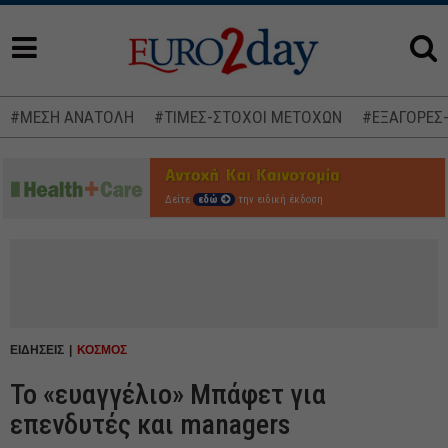
#ΜΕΣΗ ΑΝΑΤΟΛΗ
#ΤΙΜΕΣ-ΣΤΟΧΟΙ ΜΕΤΟΧΩΝ
#ΕΞΑΓΟΡΕΣ
Δείτε
εδώ
την ειδική έκδοση
ΕΙΔΗΣΕΙΣ
ΚΟΣΜΟΣ
Το «ευαγγέλιο» Μπάφετ για
επενδυτές και managers