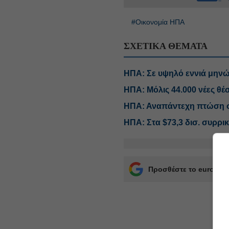
#Οικονομία ΗΠΑ
ΣΧΕΤΙΚΑ ΘΕΜΑΤΑ
ΗΠΑ: Σε υψηλό εννιά μηνώ
ΗΠΑ: Μόλις 44.000 νέες θέσ
ΗΠΑ: Αναπάντεχη πτώση στ
ΗΠΑ: Στα $73,3 δισ. συρρι
Προσθέστε το euro2day