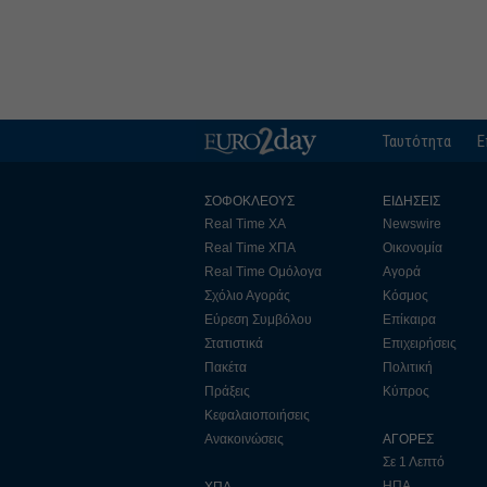
Ταυτότητα
Ε
ΣΟΦΟΚΛΕΟΥΣ
ΕΙΔΗΣΕΙΣ
Real Time ΧΑ
Newswire
Real Time ΧΠΑ
Οικονομία
Real Time Ομόλογα
Αγορά
Σχόλιο Αγοράς
Κόσμος
Εύρεση Συμβόλου
Επίκαιρα
Στατιστικά
Επιχειρήσεις
Πακέτα
Πολιτική
Πράξεις
Κύπρος
Κεφαλαιοποιήσεις
Ανακοινώσεις
ΑΓΟΡΕΣ
Σε 1 Λεπτό
ΗΠΑ
ΧΠΑ