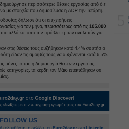
δημιούργησε περισσότερες θέσεις εργασίας από ό,τι
να με στοιχεία που δημοσίευσε η ADP την Τετάρτη.
5
θοδοσίας δήλωσε ότι οι επιχειρήσεις
γασίας για τον μήνα, περισσότερες από τις
105.000
τιο αλλά και από την πρόβλεψη των αναλυτών για
αν στις θέσεις τους αυξήθηκαν κατά 4,4% σε ετήσια
δότη είδαν τις αμοιβές τους να αυξάνονται κατά 6,5%.
υς μήνες, όπου η δημιουργία θέσεων εργασίας
κές κατηγορίες, τα κέρδη τον Μάιο επεκτάθηκαν σε
μίας.
uro2day.gr
στο
Google Discover!
 εξελίξεις με την υπογραφη εγκυρότητας του Euro2day.gr
FOLLOW US
Ακολουθήστε τη σελίδα του
Euro2day.gr
στο
Linkedin