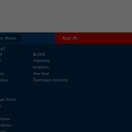
Αρχή
δος Μελών
αφή
S
BLOGS
y
Χαμαιλέων
Εκηβόλος
εις
New Deal
 2day
Στρατηγικός Αναλυτής
ηση Τύπου
ο
 Vision
Stories
ital