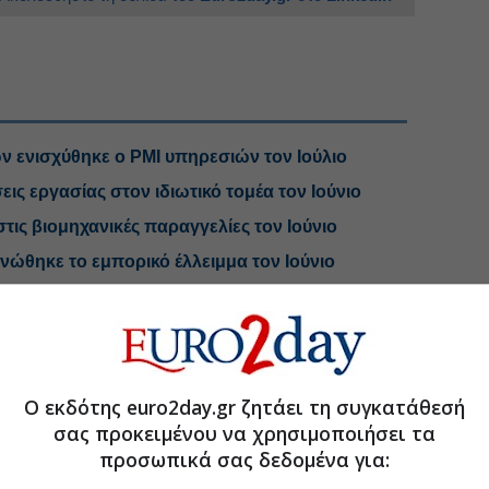
ν ενισχύθηκε ο PMI υπηρεσιών τον Ιούλιο
εις εργασίας στον ιδιωτικό τομέα τον Ιούνιο
ις βιομηχανικές παραγγελίες τον Ιούνιο
κνώθηκε το εμπορικό έλλειμμα τον Ιούνιο
.gr στο Discover
Ο εκδότης euro2day.gr ζητάει τη συγκατάθεσή
σας προκειμένου να χρησιμοποιήσει τα
προσωπικά σας δεδομένα για: