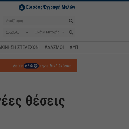
Είσοδος/Εγγραφή Μελών
Σύμβολο
ΚΙΝΗΣΗ ΣΤΕΛΕΧΩΝ
#ΔΑΣΜΟΙ
#ΥΠΟΚΛΟΠΕΣ
#ΠΛΗΘΩΡΙΣΜ
Δείτε
εδώ
την ειδική έκδοση
νέες θέσεις