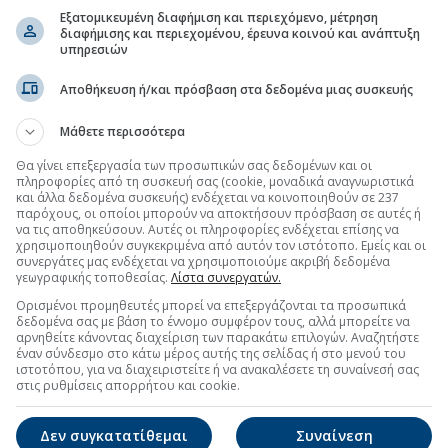
Εξατομικευμένη διαφήμιση και περιεχόμενο, μέτρηση
διαφήμισης και περιεχομένου, έρευνα κοινού και ανάπτυξη
υπηρεσιών
Αποθήκευση ή/και πρόσβαση στα δεδομένα μιας συσκευής
Μάθετε περισσότερα
Θα γίνει επεξεργασία των προσωπικών σας δεδομένων και οι
πληροφορίες από τη συσκευή σας (cookie, μοναδικά αναγνωριστικά
και άλλα δεδομένα συσκευής) ενδέχεται να κοινοποιηθούν σε 237
παρόχους, οι οποίοι μπορούν να αποκτήσουν πρόσβαση σε αυτές ή
να τις αποθηκεύσουν. Αυτές οι πληροφορίες ενδέχεται επίσης να
χρησιμοποιηθούν συγκεκριμένα από αυτόν τον ιστότοπο. Εμείς και οι
συνεργάτες μας ενδέχεται να χρησιμοποιούμε ακριβή δεδομένα
γεωγραφικής τοποθεσίας.
Λίστα συνεργατών.
Ορισμένοι προμηθευτές μπορεί να επεξεργάζονται τα προσωπικά
δεδομένα σας με βάση το έννομο συμφέρον τους, αλλά μπορείτε να
αρνηθείτε κάνοντας διαχείριση των παρακάτω επιλογών. Αναζητήστε
έναν σύνδεσμο στο κάτω μέρος αυτής της σελίδας ή στο μενού του
ιστοτόπου, για να διαχειριστείτε ή να ανακαλέσετε τη συναίνεσή σας
στις ρυθμίσεις απορρήτου και cookie.
Δεν συγκατατίθεμαι
Συναίνεση