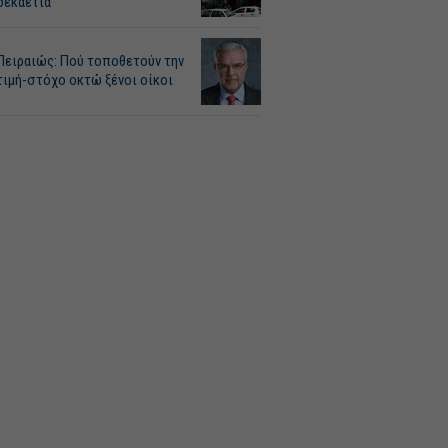
δεκαετία
Πειραιώς: Πού τοποθετούν την
τιμή-στόχο οκτώ ξένοι οίκοι