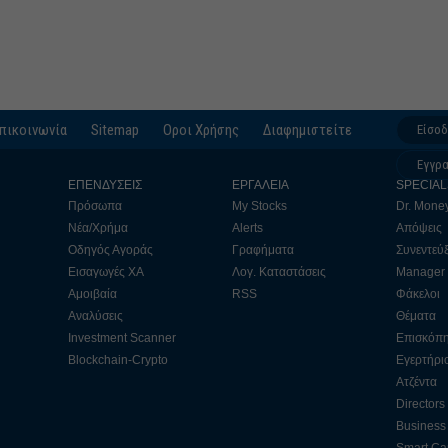
πικοινωνία
Sitemap
Οροι Χρήσης
Διαφημιστείτε
Είσο
Εγγρ
ΕΠΕΝΔΥΣΕΙΣ
ΕΡΓΑΛΕΙΑ
SPECIAL
Πρόσωπα
My Stocks
Dr. Mone
Νέα/Χρήμα
Alerts
Απόψεις
Οδηγός Αγοράς
Γραφήματα
Συνεντεύξ
Εισαγωγές ΧΑ
Λογ. Καταστάσεις
Manager
Αμοιβαία
RSS
Φάκελοι
Αναλύσεις
Θέματα
Investment Scanner
Επισκόπ
Blockchain-Crypto
Εγερτήρι
Ατζέντα
Directors
Business 
Smart Cap