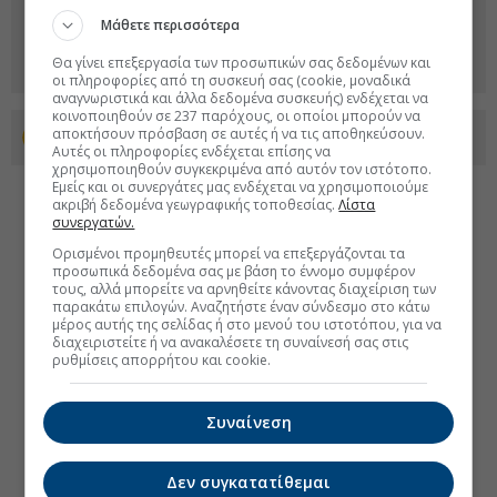
Μάθετε περισσότερα
Θα γίνει επεξεργασία των προσωπικών σας δεδομένων και
οι πληροφορίες από τη συσκευή σας (cookie, μοναδικά
αναγνωριστικά και άλλα δεδομένα συσκευής) ενδέχεται να
κοινοποιηθούν σε 237 παρόχους, οι οποίοι μπορούν να
αποκτήσουν πρόσβαση σε αυτές ή να τις αποθηκεύσουν.
Προσθέστε το euro2day.gr στο Discover
Αυτές οι πληροφορίες ενδέχεται επίσης να
χρησιμοποιηθούν συγκεκριμένα από αυτόν τον ιστότοπο.
Εμείς και οι συνεργάτες μας ενδέχεται να χρησιμοποιούμε
ακριβή δεδομένα γεωγραφικής τοποθεσίας.
Λίστα
συνεργατών.
Ορισμένοι προμηθευτές μπορεί να επεξεργάζονται τα
προσωπικά δεδομένα σας με βάση το έννομο συμφέρον
τους, αλλά μπορείτε να αρνηθείτε κάνοντας διαχείριση των
παρακάτω επιλογών. Αναζητήστε έναν σύνδεσμο στο κάτω
μέρος αυτής της σελίδας ή στο μενού του ιστοτόπου, για να
διαχειριστείτε ή να ανακαλέσετε τη συναίνεσή σας στις
ρυθμίσεις απορρήτου και cookie.
Συναίνεση
Δεν συγκατατίθεμαι