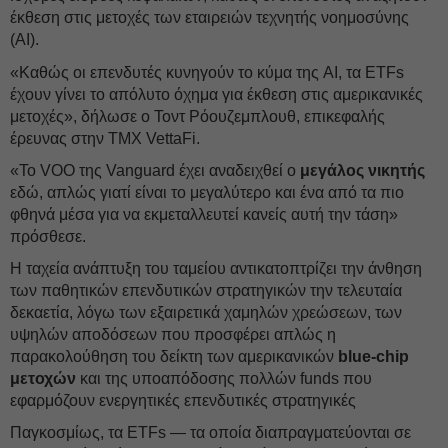
έκθεση στις μετοχές των εταιρειών τεχνητής νοημοσύνης
(AI).
«Καθώς οι επενδυτές κυνηγούν το κύμα της AI, τα ETFs
έχουν γίνει το απόλυτο όχημα για έκθεση στις αμερικανικές
μετοχές», δήλωσε ο Τοντ Ρόουζεμπλουθ, επικεφαλής
έρευνας στην TMX VettaFi.
«Το VOO της Vanguard έχει αναδειχθεί ο
μεγάλος νικητής
εδώ, απλώς γιατί είναι το μεγαλύτερο και ένα από τα πιο
φθηνά μέσα για να εκμεταλλευτεί κανείς αυτή την τάση»
πρόσθεσε.
Η ταχεία ανάπτυξη του ταμείου αντικατοπτρίζει την άνθηση
των παθητικών επενδυτικών στρατηγικών την τελευταία
δεκαετία, λόγω των εξαιρετικά χαμηλών χρεώσεων, των
υψηλών αποδόσεων που προσφέρει απλώς η
παρακολούθηση του δείκτη των αμερικανικών
blue-chip
μετοχών
και της υποαπόδοσης πολλών funds που
εφαρμόζουν ενεργητικές επενδυτικές στρατηγικές
Παγκοσμίως, τα ETFs — τα οποία διαπραγματεύονται σε