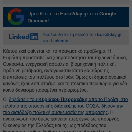
Προσθέστε το
Euro2day.gr
στο
Google
Discover!
Ακολουθήστε τη σελίδα του
Euro2day.gr
στο
Linkedin
Κάπου εκεί φαίνεται και το πραγματικό πρόβλημα. Η
Ευρώπη προσπαθεί να χρηματοδοτήσει ταυτόχρονα άμυνα,
Ουκρανία, ενεργειακή ασφάλεια, βιομηχανική πολιτική,
πράσινη μετάβαση, ανταγωνιστικότητα και τώρα τις
επιπτώσεις του πολέμου στο Ιράν. Ομως οι δημοσιονομικοί
κανόνες έχουν επιστρέψει και το πολιτικό περιθώριο για νέο
κοινό δανεισμό παραμένει περιορισμένο.
Οι
δηλώσεις του
Κυριάκου Πιερρακάκη
από το Παρίσι, στο
πλαίσιο της υπουργικής διάσκεψης του ΟΟΣΑ, δίνουν την
πιο αισιόδοξη πολιτική συσκευασία της απόφασης
. Η
ανακοίνωσή του όμως φαίνεται πως έγινε ως υπουργός
Οικονομίας της Ελλάδας και όχι ως πρόεδρος του
Eurogroup, καθώς διαβάστηκε από τις Βρυξέλλες ως