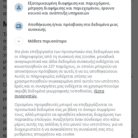
Εξατομικευμένη διαφήμιση και περιεχόμενο,
τιμές πιέζουν ξανά την οικονομία, πριν προλάβουν να
μέτρηση διαφήμισης και περιεχομένου, έρευνα
κοινού και ανάπτυξη υπηρεσιών
αποδώσουν οι επενδύσεις. Εάν αποδώσουν.
Μία από τα ίδια
Αποθήκευση ή/και πρόσβαση στα δεδομένα μιας
συσκευής
Το αποτέλεσμα είναι άλλος ένας συμβιβασμός που δείχνει
Μάθετε περισσότερα
την αμηχανία της ΕΕ σε πολιτικό επίπεδο. Οι χώρες που
ζητούν χώρο μπορούν να πουν ότι κάτι κέρδισαν ενώ οι
Θα γίνει επεξεργασία των προσωπικών σας δεδομένων και
χώρες που φοβούνται νέα δημοσιονομική χαλάρωση
οι πληροφορίες από τη συσκευή σας (cookie, μοναδικά
αναγνωριστικά και άλλα δεδομένα συσκευής) ενδέχεται να
μπορούν να πουν ότι το πλαίσιο έμεινε στενό και πράσινο.
κοινοποιηθούν σε 237 παρόχους, οι οποίοι μπορούν να
Και η Κομισιόν μπορεί να πει ότι κινείται χωρίς να τινάζει
αποκτήσουν πρόσβαση σε αυτές ή να τις αποθηκεύσουν.
στον αέρα το ήδη αναθεωρημένο
Σύμφωνο Σταθερότητας
.
Αυτές οι πληροφορίες ενδέχεται επίσης να
χρησιμοποιηθούν συγκεκριμένα από αυτόν τον ιστότοπο.
Όμως το βασικό ερώτημα των αγορών και των διεθνών
Εμείς και οι συνεργάτες μας ενδέχεται να χρησιμοποιούμε
ακριβή δεδομένα γεωγραφικής τοποθεσίας.
Λίστα
αναλυτών παραμένει στο τραπέζι: πόσες κρίσεις χωρούν
συνεργατών.
μέσα στα ίδια εργαλεία;
Ορισμένοι προμηθευτές μπορεί να επεξεργάζονται τα
Η απάντηση δεν είναι ευχάριστη για τις Βρυξέλλες. Η ΕΕ
προσωπικά δεδομένα σας με βάση το έννομο συμφέρον
τους, αλλά μπορείτε να αρνηθείτε κάνοντας διαχείριση των
υπόσχεται στρατηγική αυτονομία, νέα αμυντική ικανότητα,
παρακάτω επιλογών. Αναζητήστε έναν σύνδεσμο στο κάτω
ενεργειακή ασφάλεια, βιομηχανική πολιτική και
μέρος αυτής της σελίδας ή στο μενού του ιστοτόπου, για να
ανταγωνιστικότητα απέναντι σε ΗΠΑ και Κίνα. Την ίδια ώρα,
διαχειριστείτε ή να ανακαλέσετε τη συναίνεσή σας στις
ρυθμίσεις απορρήτου και cookie.
κάθε φορά που ανοίγει συζήτηση για τα χρήματα, επιστρέφει