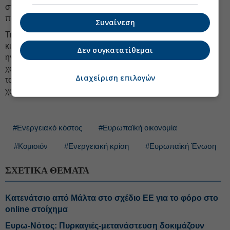
στην ίδια τακτική να πετάξει το μπαλάκι για κάπου
παρακάτω.
Συναίνεση
Την ίδια στιγμή, πολλές χώρες μπαίνουν σε προεκλογικό
κύκλο, συμπεριλαμβανομένης της Ελλάδας. Κρυφά, όλοι οι
Δεν συγκατατίθεμαι
ηγέτες ελπίζουν στην επιείκεια των Βρυξελλών για λίγη
χαλάρωση, όμως αυτές αναμένεται να συναντήσουν τον
Διαχείριση επιλογών
τοίχο της
Ούρσουλας φον ντερ Λάιεν,
που σκοπεύει να
χαράξει τη δική της υστεροφημία.
#Ενεργειακό κόστος
#Ευρωπαϊκή οικονομία
#Κομισιόν
#Ενεργειακή κρίση
#Ευρωπαϊκή Ένωση
ΣΧΕΤΙΚΑ ΘΕΜΑΤΑ
Κατενάτσιο από Μάλτα στο σχέδιο ΕΕ για το φόρο στο
online στοίχημα
Ευρω-Νότος: Πυρκαγιές-μετανάστευση δοκιμάζουν