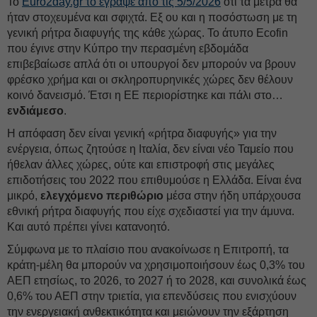
Το
Euro2day.gr το έγραψε από τις 5/5/2026
ότι τα μέτρα θα
ήταν στοχευμένα και σφιχτά. Εξ ου και η ποσόστωση με τη
γενική ρήτρα διαφυγής της κάθε χώρας. Το άτυπο Ecofin
που έγινε στην Κύπρο την περασμένη εβδομάδα
επιβεβαίωσε απλά ότι οι υπουργοί δεν μπορούν να βρουν
φρέσκο χρήμα και οι σκληροπυρηνικές χώρες δεν θέλουν
κοινό δανεισμό. Έτσι η ΕΕ περιορίστηκε και πάλι στο…
ενδιάμεσο
.
H απόφαση δεν είναι γενική «ρήτρα διαφυγής» για την
ενέργεια, όπως ζητούσε η Ιταλία, δεν είναι νέο Ταμείο που
ήθελαν άλλες χώρες, ούτε και επιστροφή στις μεγάλες
επιδοτήσεις του 2022 που επιθυμούσε η Ελλάδα. Είναι ένα
μικρό,
ελεγχόμενο περιθώριο
μέσα στην ήδη υπάρχουσα
εθνική ρήτρα διαφυγής που είχε σχεδιαστεί για την άμυνα.
Και αυτό πρέπει γίνει κατανοητό.
Σύμφωνα με το πλαίσιο που ανακοίνωσε η Επιτροπή, τα
κράτη-μέλη θα μπορούν να χρησιμοποιήσουν έως 0,3% του
ΑΕΠ ετησίως, το 2026, το 2027 ή το 2028, και συνολικά έως
0,6% του ΑΕΠ στην τριετία, για επενδύσεις που ενισχύουν
την ενεργειακή ανθεκτικότητα και μειώνουν την εξάρτηση