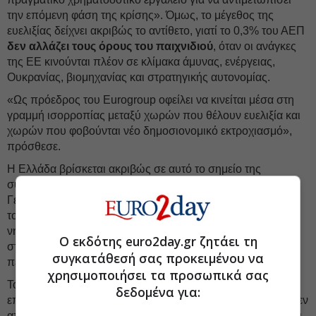
την επόμενη φάση της κρίσης». Όμως, το μέγεθος της
ευελιξίας δείχνει ακριβώς το αντίθετο, γιατί το 0,3% του ΑΕΠ
δεν αλλάζει τους όρους του παιχνιδιού
, όταν οι ανάγκες
της ΕΕ κινούνται πλέον σε κλίμακα άμυνας, ενέργειας,
Ουκρανίας, βιομηχανίας και στρατηγικής αυτονομίας.
«Ως πρόεδρος του Eurogroup οφείλει να κινείται μέσα στη
γραμμή ισορροπίας μεταξύ χωρών που θέλουν ευελιξία και
χωρών που φοβούνται νέο δημοσιονομικό εκτροχιασμό»,
πρόσθεσε.
Η Ελλάδα βρίσκεται ακριβώς σε αυτό το σημείο της
συζήτησης. Δεν έχει την ίδια βιομηχανική δομή με τη
Γερμανία, ούτε τα ίδια δημοσιονομικά περιθώρια με χώρες
του Βορρά. Έχει, όμως,
αυξημένο κόστος μεταφορών
,
νησιωτικές ανάγκες, μεγάλη ευαισθησία των νοικοκυριών
Ο εκδότης euro2day.gr ζητάει τη
στην τιμή της ενέργειας και επιχειρήσεις που έχουν ήδη
συγκατάθεσή σας προκειμένου να
περάσει από διαδοχικά σοκ.
χρησιμοποιήσει τα προσωπικά σας
Το νέο πλαίσιο της Κομισιόν μπορεί να βοηθήσει σε
δεδομένα για:
επενδύσεις που μειώνουν την εξάρτηση από τα καύσιμα, δεν
απαντά όμως στο άμεσο πολιτικό ερώτημα τι γίνεται όταν οι