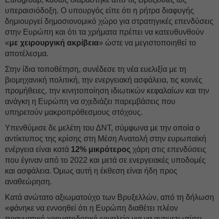
υπεραισιόδοξη. Ο υπουργός είπε ότι η ρήτρα διαφυγής
δημιουργεί δημοσιονομικό χώρο για στρατηγικές επενδύσεις
στην Ευρώπη και ότι τα χρήματα πρέπει να κατευθυνθούν
«
με χειρουργική ακρίβεια
» ώστε να μεγιστοποιηθεί το
αποτέλεσμα.
Στην ίδια τοποθέτηση, συνέδεσε τη νέα ευελιξία με τη
βιομηχανική πολιτική, την ενεργειακή ασφάλεια, τις κοινές
προμήθειες, την κινητοποίηση ιδιωτικών κεφαλαίων και την
ανάγκη η Ευρώπη να σχεδιάζει παρεμβάσεις που
υπηρετούν μακροπρόθεσμους στόχους.
Υπενθύμισε δε μελέτη του ΔΝΤ, σύμφωνα με την οποία ο
αντίκτυπος της κρίσης στη Μέση Ανατολή στην ευρωπαϊκή
ενέργεια είναι κατά
12% μικρότερος
χάρη στις επενδύσεις
που έγιναν από το 2022 και μετά σε ενεργειακές υποδομές
και ασφάλεια. Όμως αυτή η έκθεση είναι ήδη προς
αναθεώρηση.
Κατά ανώτατο αξιωματούχο των Βρυξελλών, από τη δήλωση
«φάνηκε να εννοηθεί ότι η Ευρώπη διαθέτει πλέον
πραγματικό χρηματοδοτικό εργαλείο για να αντιμετωπίσει