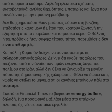
από τα ορυκτά καύσιμα. Δηλαδή ηλεκτρικά οχήματα,
φωτοβολταϊκά, αντλίες θερμότητας, μπαταρίες και έργα που
συνδέονται με την πράσινη μετάβαση.
Δεν θα χρηματοδοτηθούν μειώσεις φόρων στη βενζίνη,
επιδοτήσεις καυσίμων ή μέτρα που κρατούν ζωντανή την
εξάρτηση από το πετρέλαιο και το φυσικό αέριο. Ο Βάλντις
Ντομπρόβσκις ήταν σαφής: τέτοιου τύπου παρεμβάσεις
δεν
είναι επιθυμητές
.
Και πάλι η Κομισιόν δείχνει να συντάσσεται με τις
σκληροπυρηνικές χώρες. Δείχνει ότι ακούει τις χώρες που
πιέζονται από την άνοδο των τιμών ενέργειας λόγω του
πολέμου στο Ιράν, αλλά δεν θέλει να ξανανοίξει τη μεγάλη
πόρτα της δημοσιονομικής χαλάρωσης. Θέλει να δώσει κάτι,
χωρίς να στείλει το μήνυμα ότι οι κανόνες μπαίνουν πάλι στο
συρτάρι
.
Σωστά οι Financial Times το βάφτισαν «
energy buffer
»,
δηλαδή, ένα προσωρινό μαξιλάρι μέσα στο υπάρχον
πλαίσιο, όχι νέο ευρωπαϊκό εργαλείο.