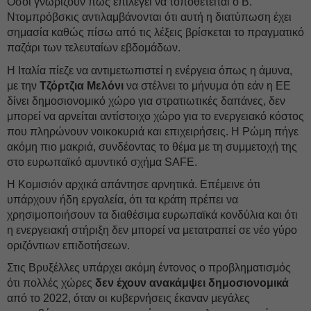
Όσοι γνωρίζουν πώς επιλέγει να τοποθετείται ο Β.
Ντομπρόβσκις αντιλαμβάνονται ότι αυτή η διατύπωση έχει
σημασία καθώς πίσω από τις λέξεις βρίσκεται το πραγματικό
παζάρι των τελευταίων εβδομάδων.
Η Ιταλία πίεζε να αντιμετωπιστεί η ενέργεια όπως η άμυνα,
με την
Τζόρτζια Μελόνι
να στέλνει το μήνυμα ότι εάν η ΕΕ
δίνει δημοσιονομικό χώρο για στρατιωτικές δαπάνες, δεν
μπορεί να αρνείται αντίστοιχο χώρο για το ενεργειακό κόστος
που πληρώνουν νοικοκυριά και επιχειρήσεις. Η Ρώμη πήγε
ακόμη πιο μακριά, συνδέοντας το θέμα με τη συμμετοχή της
στο ευρωπαϊκό αμυντικό σχήμα SAFE.
Η Κομισιόν αρχικά απάντησε αρνητικά. Επέμεινε ότι
υπάρχουν ήδη εργαλεία, ότι τα κράτη πρέπει να
χρησιμοποιήσουν τα διαθέσιμα ευρωπαϊκά κονδύλια και ότι
η ενεργειακή στήριξη δεν μπορεί να μετατραπεί σε νέο γύρο
οριζόντιων επιδοτήσεων.
Στις Βρυξέλλες υπάρχει ακόμη έντονος ο προβληματισμός
ότι πολλές χώρες
δεν έχουν ανακάμψει δημοσιονομικά
από το 2022, όταν οι κυβερνήσεις έκαναν μεγάλες