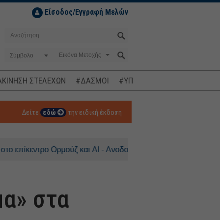
Είσοδος/Εγγραφή Μελών
Σύμβολο
ΚΙΝΗΣΗ ΣΤΕΛΕΧΩΝ
#ΔΑΣΜΟΙ
#ΥΠΟΚΛΟΠΕΣ
#ΠΛΗΘΩΡΙΣΜ
Δείτε
εδώ
την ειδική έκδοση
τρο Ορμούζ και AI - Ανοδος 0,3% για τον DAX
μα» στα