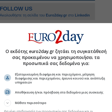
FOLLOW US
Ακολουθήστε τη σελίδα του
Euro2day.gr
στο
Linkedin
ράπεζα
#Τραπεζικά επιτόκια Ευρώπη
Ο εκδότης euro2day.gr ζητάει τη συγκατάθεσή
σας προκειμένου να χρησιμοποιήσει τα
 «πάγωσε» τις δαπάνες των νοικοκυριών
προσωπικά σας δεδομένα για:
ωπολιτικό τεστ: Τι σημειώνει η ΕΚΤ
Εξατομικευμένη διαφήμιση και περιεχόμενο, μέτρηση
 κρίση τιμών τον χειμώνα σε αέριο και ρεύμα
διαφήμισης και περιεχομένου, έρευνα κοινού και ανάπτυξη
υπηρεσιών
κια στο 1%
Αποθήκευση ή/και πρόσβαση στα δεδομένα μιας συσκευής
Μάθετε περισσότερα
.gr στο Discover
Θα γίνει επεξεργασία των προσωπικών σας δεδομένων και οι