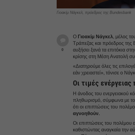
Γιοακίμ Νάγκελ, πρόεδρος της Bundesbank
Ο
Γιοακίμ
Νάγκελ
, μέλος τ
Τράπεζας και πρόεδρος της B
αυξήσει ξανά τα επιτόκια στ
0
κρίσης στη Μέση Ανατολή συ
«Διατηρούμε όλες τις επιλογέ
εάν χρειαστεί», τόνισε ο Νάγκ
Οι τιμές ενέργειας
Η άνοδος του ενεργειακού κό
πληθωρισμό, σύμφωνα με τον
ότι οι επιπτώσεις του πολέμο
αγνοηθούν.
Οι επιπτώσεις του πολέμου 
καθιστώντας αναγκαία την α