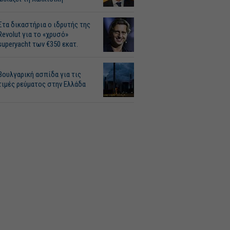
Στα δικαστήρια ο ιδρυτής της
Revolut για το «χρυσό»
superyacht των €350 εκατ.
Βουλγαρική ασπίδα για τις
τιμές ρεύματος στην Ελλάδα