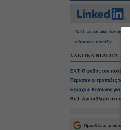
#ΕΚΤ, Ευρωπαϊκή Κεντρική Τ
#Κεντρικές τράπεζες
ΣΧΕΤΙΚΑ ΘΕΜΑΤΑ
ΕΚΤ: Ο φόβος του πολέμου
Πέρασαν οι τράπεζες το γε
Εξάρχου: Κίνδυνος για νέα
BoJ: Αμετάβλητα τα επιτό
Προσθέστε το euro2day