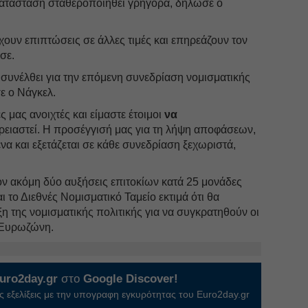
 κατάσταση σταθεροποιηθεί γρήγορα, δήλωσε ο
χουν επιπτώσεις σε άλλες τιμές και επηρεάζουν τον
σε.
 συνέλθει για την επόμενη συνεδρίαση νομισματικής
σε ο Νάγκελ.
ς μας ανοιχτές και είμαστε έτοιμοι
να
χρειαστεί. Η προσέγγισή μας για τη λήψη αποφάσεων,
να και εξετάζεται σε κάθε συνεδρίαση ξεχωριστά,
ν ακόμη δύο αυξήσεις επιτοκίων κατά 25 μονάδες
 το Διεθνές Νομισματικό Ταμείο εκτιμά ότι θα
η της νομισματικής πολιτικής για να συγκρατηθούν οι
 Ευρωζώνη.
uro2day.gr
στο
Google Discover!
 εξελίξεις με την υπογραφη εγκυρότητας του Euro2day.gr