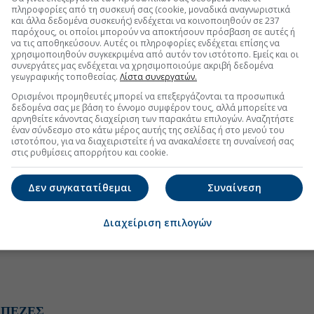
πληροφορίες από τη συσκευή σας (cookie, μοναδικά αναγνωριστικά
και άλλα δεδομένα συσκευής) ενδέχεται να κοινοποιηθούν σε 237
παρόχους, οι οποίοι μπορούν να αποκτήσουν πρόσβαση σε αυτές ή
να τις αποθηκεύσουν. Αυτές οι πληροφορίες ενδέχεται επίσης να
χρησιμοποιηθούν συγκεκριμένα από αυτόν τον ιστότοπο. Εμείς και οι
συνεργάτες μας ενδέχεται να χρησιμοποιούμε ακριβή δεδομένα
γεωγραφικής τοποθεσίας.
Λίστα συνεργατών.
Ορισμένοι προμηθευτές μπορεί να επεξεργάζονται τα προσωπικά
δεδομένα σας με βάση το έννομο συμφέρον τους, αλλά μπορείτε να
αρνηθείτε κάνοντας διαχείριση των παρακάτω επιλογών. Αναζητήστε
έναν σύνδεσμο στο κάτω μέρος αυτής της σελίδας ή στο μενού του
ιστοτόπου, για να διαχειριστείτε ή να ανακαλέσετε τη συναίνεσή σας
στις ρυθμίσεις απορρήτου και cookie.
Δεν συγκατατίθεμαι
Συναίνεση
Διαχείριση επιλογών
ΑΠΕΖΕΣ