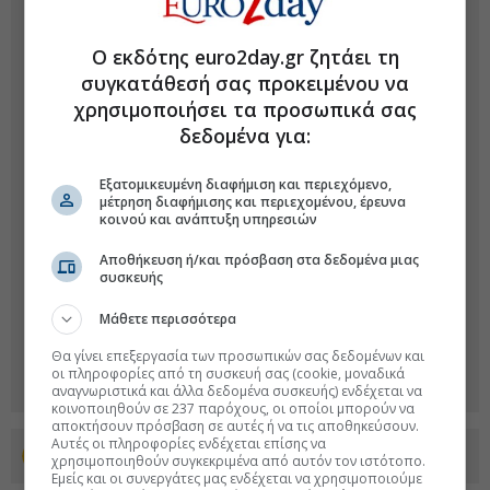
Ο εκδότης euro2day.gr ζητάει τη
συγκατάθεσή σας προκειμένου να
χρησιμοποιήσει τα προσωπικά σας
δεδομένα για:
Εξατομικευμένη διαφήμιση και περιεχόμενο,
μέτρηση διαφήμισης και περιεχομένου, έρευνα
κοινού και ανάπτυξη υπηρεσιών
Αποθήκευση ή/και πρόσβαση στα δεδομένα μιας
συσκευής
Μάθετε περισσότερα
Θα γίνει επεξεργασία των προσωπικών σας δεδομένων και
οι πληροφορίες από τη συσκευή σας (cookie, μοναδικά
αναγνωριστικά και άλλα δεδομένα συσκευής) ενδέχεται να
κοινοποιηθούν σε 237 παρόχους, οι οποίοι μπορούν να
αποκτήσουν πρόσβαση σε αυτές ή να τις αποθηκεύσουν.
Αυτές οι πληροφορίες ενδέχεται επίσης να
Προσθέστε το euro2day.gr στο Discover
χρησιμοποιηθούν συγκεκριμένα από αυτόν τον ιστότοπο.
Εμείς και οι συνεργάτες μας ενδέχεται να χρησιμοποιούμε