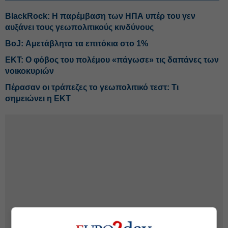
BlackRock: Η παρέμβαση των ΗΠΑ υπέρ του γεν
αυξάνει τους γεωπολιτικούς κινδύνους
BoJ: Αμετάβλητα τα επιτόκια στο 1%
ΕΚΤ: Ο φόβος του πολέμου «πάγωσε» τις δαπάνες των
νοικοκυριών
Πέρασαν οι τράπεζες το γεωπολιτικό τεστ: Τι
σημειώνει η ΕΚΤ