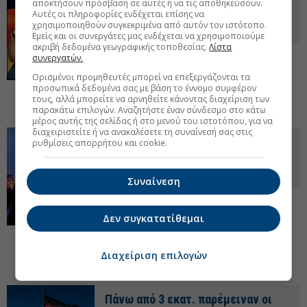
αποκτήσουν πρόσβαση σε αυτές ή να τις αποθηκεύσουν.
άνεργοι παρά την εποχική άνοδο
Αυτές οι πληροφορίες ενδέχεται επίσης να
χρησιμοποιηθούν συγκεκριμένα από αυτόν τον ιστότοπο.
της απασχόλησης
Εμείς και οι συνεργάτες μας ενδέχεται να χρησιμοποιούμε
ακριβή δεδομένα γεωγραφικής τοποθεσίας.
Λίστα
Παρά την εποχική άνοδο της
συνεργατών.
απασχόλησης, η ανεργία στη Γερμανία
Ορισμένοι προμηθευτές μπορεί να επεξεργάζονται τα
παραμένει πάνω από τα 3 εκατομμύρια, με
προσωπικά δεδομένα σας με βάση το έννομο συμφέρον
ασθενή ανάκαμψη και αυξημένες πιέσεις
τους, αλλά μπορείτε να αρνηθείτε κάνοντας διαχείριση των
στα εισοδήματα.
31 Μαρ 2026 - 15:03
παρακάτω επιλογών. Αναζητήστε έναν σύνδεσμο στο κάτω
μέρος αυτής της σελίδας ή στο μενού του ιστοτόπου, για να
διαχειριστείτε ή να ανακαλέσετε τη συναίνεσή σας στις
Ανώτερη Σχολή ΑΚΜΗ: Παρέμβαση
ρυθμίσεις απορρήτου και cookie.
σε forum της Κομισιόν για την
απασχόληση
Συναίνεση
Η παρέμβαση πραγματοποιήθηκε στο
session «Pact for Skills: Meeting the
Δεν συγκατατίθεμαι
Digital Skills Challenge» και αφορούσε στο
ευρωπαϊκό έργο αριστείας στην
επαγγελματική εκπαίδευση, με επίκεντρο την εισαγωγή της
Διαχείριση επιλογών
Τεχνητής Νοημοσύνης.
06 Μαρ 2026 - 13:54
Πάνω από 3 εκατ. παρέμειναν οι