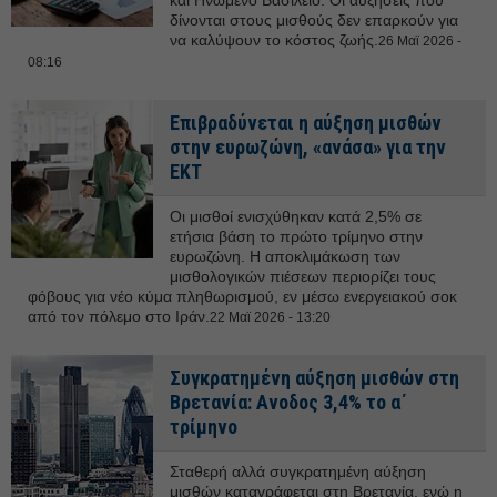
και Ηνωμένο Βασίλειο. Οι αυξήσεις που
δίνονται στους μισθούς δεν επαρκούν για
να καλύψουν το κόστος ζωής.
26 Μαϊ 2026 -
08:16
Επιβραδύνεται η αύξηση μισθών
στην ευρωζώνη, «ανάσα» για την
ΕΚΤ
Οι μισθοί ενισχύθηκαν κατά 2,5% σε
ετήσια βάση το πρώτο τρίμηνο στην
ευρωζώνη. Η αποκλιμάκωση των
μισθολογικών πιέσεων περιορίζει τους
φόβους για νέο κύμα πληθωρισμού, εν μέσω ενεργειακού σοκ
από τον πόλεμο στο Ιράν.
22 Μαϊ 2026 - 13:20
Συγκρατημένη αύξηση μισθών στη
Βρετανία: Ανοδος 3,4% το α΄
τρίμηνο
Σταθερή αλλά συγκρατημένη αύξηση
μισθών καταγράφεται στη Βρετανία, ενώ η