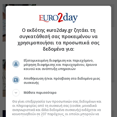
Τι πρέπει να γνωρίζουν όσοι
αναζητούν εργασία για να
ξεχωρίσουν
Ο εκδότης euro2day.gr ζητάει τη
Η έρευνα της Adecco αναφέρει ότι έως το
συγκατάθεσή σας προκειμένου να
2030 θα δημιουργηθούν εκατομμύρια νέες
θέσεις. Όμως απαιτούνται συνεχής
χρησιμοποιήσει τα προσωπικά σας
μάθηση, τεχνικές και ανθρώπινες
δεδομένα για:
δεξιότητες, ευελιξία και προσαρμοστικότητα.
28 Απρ 2026 - 15:06
Εξατομικευμένη διαφήμιση και περιεχόμενο,
Χάνονται χιλιάδες θέσεις εργασίας
μέτρηση διαφήμισης και περιεχομένου, έρευνα
κοινού και ανάπτυξη υπηρεσιών
στη Βρετανία, πίεση από τον
πόλεμο
Αποθήκευση ή/και πρόσβαση στα δεδομένα μιας
συσκευής
Η απασχόληση στο Ηνωμένο Βασίλειο
υποχωρεί. Οι επιχειρήσεις πιέζονται από
Μάθετε περισσότερα
τις οικονομικές συνέπειες του πολέμου
στη Μέση Ανατολή.
Θα γίνει επεξεργασία των προσωπικών σας δεδομένων και
21 Απρ 2026 - 09:51
οι πληροφορίες από τη συσκευή σας (cookie, μοναδικά
αναγνωριστικά και άλλα δεδομένα συσκευής) ενδέχεται να
κοινοποιηθούν σε 237 παρόχους, οι οποίοι μπορούν να
Γερμανία: Πάνω από 3 εκατ.