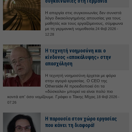
συγκοινωνίες στη Γερμανία
Η απεργία στις συγκοινωνίες δεν συνιστά
λόγο δικαιολογημένης απουσίας για τους
μαθητές και τους εργαζόμενους, σύμφωνα
με τη γερμανική νομοθεσία.
24 Φεβ 2026 -
12:28
Η τεχνητή νοημοσύνη και ο
κίνδυνος «αποκάλυψης» στην
απασχόληση
Η τεχνητή νοημοσύνη έρχεται με φόρα
στην αγορά εργασίας. Ο CEO της
Otherside AI προειδοποιεί ότι τα
«δύσκολα» μπορεί να είναι πολύ πιο
κοντά απ' όσο νομίζουμε. Γράφει ο Τάκης Μίχας.
18 Φεβ 2026 -
07:26
Η παρουσία στον χώρο εργασίας
που κάνει τη διαφορά!