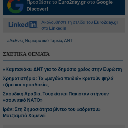
Προσθέστε το
Euro2day.gr
στο
Google
Discover!
Ακολουθήστε τη σελίδα του
Euro2day.gr
στο
Linkedin
#Διεθνές Νομισματικό Ταμείο, ΔΝΤ
ΣΧΕΤΙΚΑ ΘΕΜΑΤΑ
«Καμπανάκι» ΔΝΤ για το δημόσιο χρέος στην Ευρώπη
Χρηματιστήριο: Τα «μεγάλα παιδιά» κρατούν ψηλά
τζίρο και προσδοκίες
Σαουδική Αραβία, Τουρκία και Πακιστάν στήνουν
«σουνιτικό ΝΑΤΟ»
Ιράν: Στη δημοσιότητα βίντεο του «αόρατου»
Μοτζταμπά Χαμενεΐ