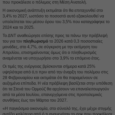
που προκάλεσε ο πόλεμος στη Μέση Ανατολή.
Η οικονομική ανάπτυξη εκτιμάται ότι θα επιταχυνθεί στο
3,4% το 2027, ωστόσο το ποσοστό αυτό εξακολουθεί να
υπολείπεται του μέσου όρου του 3,5% που καταγράφηκε το
2024 και το 2025.
Το ΔΝΤ αναθεώρησε επίσης προς τα πάνω την πρόβλεψή
του για τον
πληθωρισμό
το 2026 κατά 0,3 ποσοστιαίες
μονάδες, στο 4,7%, σε σύγκριση με την εκτίμηση του
Απριλίου, επισημαίνοντας όμως ότι ο πληθωρισμός
αναμένεται να υποχωρήσει στο 3,9% το επόμενο έτος.
Οι τιμές της ενέργειας βρίσκονται σήμερα κατά 25%
υψηλότερα από ό,τι πριν από την έναρξη του πολέμου στις
28 Φεβρουαρίου και εκτιμάται ότι θα παραμείνουν σε
αυξημένα επίπεδα. Η νέα πρόβλεψη βασίζεται στην υπόθεση
ότι τα Στενά του Ορμούζ θα αρχίσουν να επαναλειτουργούν
από τα μέσα Ιουλίου, επανερχόμενα στις προπολεμικές
συνθήκες έως τον Μάρτιο του 2027.
«Η παγκόσμια οικονομία, στο σύνολό της, έχει μέχρι στιγμής
αντέξει καλύτερα από ό,τι αναμενόταν το σοκ που προκάλεσε