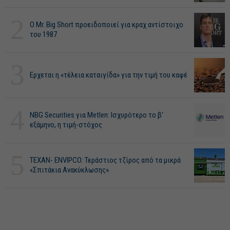
2
O Mr. Big Short προειδοποιεί για κραχ αντίστοιχο
του 1987
3
Ερχεται η «τέλεια καταιγίδα» για την τιμή του καφέ
4
NBG Securities για Metlen: Ισχυρότερο το β'
εξάμηνο, η τιμή-στόχος
5
ΤΕΧΑΝ- ENVIPCO: Τεράστιος τζίρος από τα μικρά
«Σπιτάκια Ανακύκλωσης»