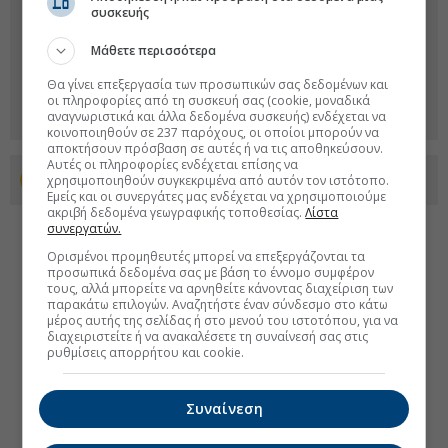
συσκευής
Μάθετε περισσότερα
Θα γίνει επεξεργασία των προσωπικών σας δεδομένων και
οι πληροφορίες από τη συσκευή σας (cookie, μοναδικά
αναγνωριστικά και άλλα δεδομένα συσκευής) ενδέχεται να
κοινοποιηθούν σε 237 παρόχους, οι οποίοι μπορούν να
αποκτήσουν πρόσβαση σε αυτές ή να τις αποθηκεύσουν.
Αυτές οι πληροφορίες ενδέχεται επίσης να
χρησιμοποιηθούν συγκεκριμένα από αυτόν τον ιστότοπο.
Προσθέστε το euro2day.gr στο Discover
Εμείς και οι συνεργάτες μας ενδέχεται να χρησιμοποιούμε
ακριβή δεδομένα γεωγραφικής τοποθεσίας.
Λίστα
συνεργατών.
Ορισμένοι προμηθευτές μπορεί να επεξεργάζονται τα
προσωπικά δεδομένα σας με βάση το έννομο συμφέρον
τους, αλλά μπορείτε να αρνηθείτε κάνοντας διαχείριση των
παρακάτω επιλογών. Αναζητήστε έναν σύνδεσμο στο κάτω
μέρος αυτής της σελίδας ή στο μενού του ιστοτόπου, για να
διαχειριστείτε ή να ανακαλέσετε τη συναίνεσή σας στις
ρυθμίσεις απορρήτου και cookie.
Συναίνεση