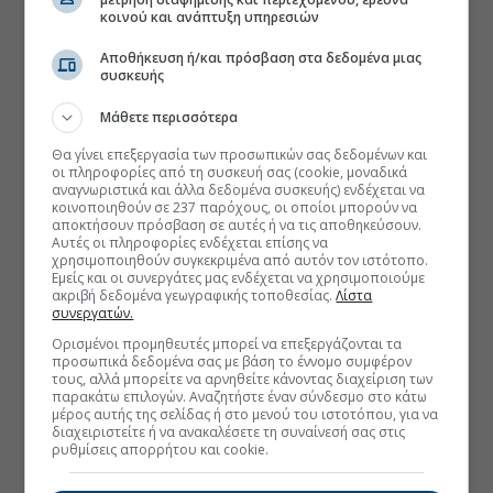
κοινού και ανάπτυξη υπηρεσιών
Αποθήκευση ή/και πρόσβαση στα δεδομένα μιας
συσκευής
Μάθετε περισσότερα
Θα γίνει επεξεργασία των προσωπικών σας δεδομένων και
οι πληροφορίες από τη συσκευή σας (cookie, μοναδικά
αναγνωριστικά και άλλα δεδομένα συσκευής) ενδέχεται να
κοινοποιηθούν σε 237 παρόχους, οι οποίοι μπορούν να
αποκτήσουν πρόσβαση σε αυτές ή να τις αποθηκεύσουν.
Αυτές οι πληροφορίες ενδέχεται επίσης να
χρησιμοποιηθούν συγκεκριμένα από αυτόν τον ιστότοπο.
Εμείς και οι συνεργάτες μας ενδέχεται να χρησιμοποιούμε
ακριβή δεδομένα γεωγραφικής τοποθεσίας.
Λίστα
συνεργατών.
Ορισμένοι προμηθευτές μπορεί να επεξεργάζονται τα
προσωπικά δεδομένα σας με βάση το έννομο συμφέρον
τους, αλλά μπορείτε να αρνηθείτε κάνοντας διαχείριση των
παρακάτω επιλογών. Αναζητήστε έναν σύνδεσμο στο κάτω
μέρος αυτής της σελίδας ή στο μενού του ιστοτόπου, για να
διαχειριστείτε ή να ανακαλέσετε τη συναίνεσή σας στις
ρυθμίσεις απορρήτου και cookie.