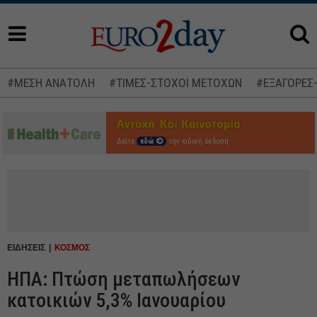
#ΜΕΣΗ ΑΝΑΤΟΛΗ
#ΤΙΜΕΣ-ΣΤΟΧΟΙ ΜΕΤΟΧΩΝ
#ΕΞΑΓΟΡΕΣ
Δείτε
εδώ
την ειδική έκδοση
ΕΙΔΗΣΕΙΣ
ΚΟΣΜΟΣ
ΗΠΑ: Πτώση μεταπωλήσεων
κατοικιών 5,3% Ιανουαρίου