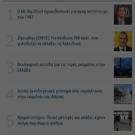
1
O Mr. Big Short προειδοποιεί για κραχ αντίστοιχο
του 1987
2
Ζησιάδης (ONYX): Η επένδυση 388 εκατ. που
φιλοδοξεί να αλλάξει τη Χαλκιδική
3
Βουλγαρική ασπίδα για τις τιμές ρεύματος στην
Ελλάδα
4
Διπλό ξενοδοχειακό χτύπημα από ισραηλινούς
στην «καρδιά» της Αθήνας
5
Χρηματιστήριο: Ποιες μετοχές και κλάδοι έχουν
ακόμη περιθώρια ανόδου