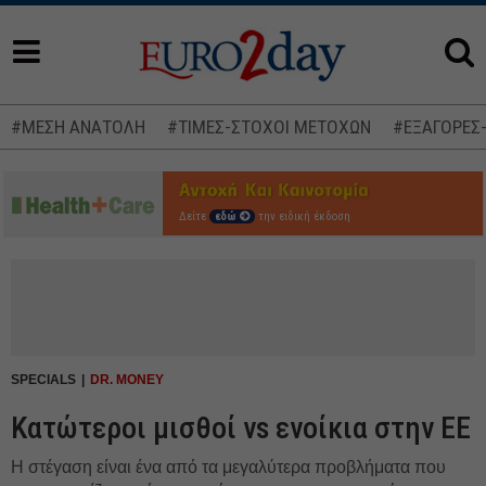
#ΜΕΣΗ ΑΝΑΤΟΛΗ
#ΤΙΜΕΣ-ΣΤΟΧΟΙ ΜΕΤΟΧΩΝ
#ΕΞΑΓΟΡΕΣ
Δείτε
εδώ
την ειδική έκδοση
SPECIALS
DR. MONEY
Κατώτεροι μισθοί vs ενοίκια στην ΕΕ
Η στέγαση είναι ένα από τα μεγαλύτερα προβλήματα που