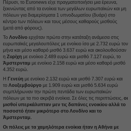
Πέρυσι, το Euronews είχε πραγματοποιήσει μια έρευνα,
ξεκινώντας από τα ενοίκια των μεγάλων ευρωπαϊκών και μη
πόλεων για διαμερίσματα 1 υπνοδωματίου (δυάρι) στο
κέντρο των πόλεων και τους μέσους καθαρούς μισθούς
(μετά από φόρους).
Το
Λονδίνο
ερχόταν πρώτο στην κατάταξη ανάμεσα στις
ευρωπαϊκές μεγαλουπόλεις με ενοίκιο ίσο με 2.732 ευρώ τον
μήνα και μέσο καθαρό μισθό 3.637 ευρώ και ακολουθούσαν
η
Ζυρίχη
με ενοίκιο 2.489 ευρώ και μισθό 7.127 ευρώ, το
Άμστερνταμ
με ενοίκιο 2.158 ευρώ και μέσο καθαρό μισθό
4.352 ευρώ.
Η
Γενεύη
με ενοίκιο 2.132 ευρώ και μισθό 7.307 ευρώ και
το
Λουξεμβούργο
με 1.909 ευρώ και μισθό 5.634 ευρώ
συμπλήρωναν την πρώτη πεντάδα των ευρωπαϊκών
πόλεων με τα πιο ακριβά ενοίκια. Σε όλες τις περιπτώσεις,
οι
μισθοί υπερκάλυπταν μεν τις δαπάνες ενοικίου αλλά το
ποσοστό ήταν μικρότερο στο Λονδίνο και το
Άμστερνταμ.
Οι πόλεις με τα χαμηλότερα ενοίκια ήταν η Αθήνα με