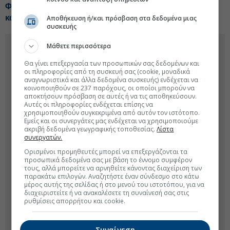
Φοιτητική στέγη: Τα ενοίκια σε Αθήνα, Θεσσαλονίκη
και μεγάλες φοιτητουπόλεις
Αποθήκευση ή/και πρόσβαση στα δεδομένα μιας
συσκευής
Μάθετε περισσότερα
Θα γίνει επεξεργασία των προσωπικών σας δεδομένων και
οι πληροφορίες από τη συσκευή σας (cookie, μοναδικά
αναγνωριστικά και άλλα δεδομένα συσκευής) ενδέχεται να
κοινοποιηθούν σε 237 παρόχους, οι οποίοι μπορούν να
αποκτήσουν πρόσβαση σε αυτές ή να τις αποθηκεύσουν.
Αυτές οι πληροφορίες ενδέχεται επίσης να
χρησιμοποιηθούν συγκεκριμένα από αυτόν τον ιστότοπο.
Εμείς και οι συνεργάτες μας ενδέχεται να χρησιμοποιούμε
ακριβή δεδομένα γεωγραφικής τοποθεσίας.
Λίστα
συνεργατών.
Ορισμένοι προμηθευτές μπορεί να επεξεργάζονται τα
προσωπικά δεδομένα σας με βάση το έννομο συμφέρον
τους, αλλά μπορείτε να αρνηθείτε κάνοντας διαχείριση των
παρακάτω επιλογών. Αναζητήστε έναν σύνδεσμο στο κάτω
μέρος αυτής της σελίδας ή στο μενού του ιστοτόπου, για να
διαχειριστείτε ή να ανακαλέσετε τη συναίνεσή σας στις
ρυθμίσεις απορρήτου και cookie.
Συναίνεση