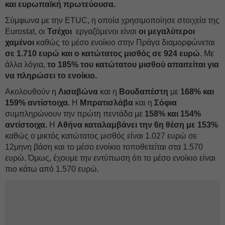
και ευρωπαϊκή πρωτεύουσα.
Σύμφωνα με την ETUC, η οποία χρησιμοποίησε στοιχεία της
Eurostat, οι
Τσέχοι
εργαζόμενοι είναι
οι μεγαλύτεροι
χαμένοι
καθώς το μέσο ενοίκιο στην Πράγα διαμορφώνεται
σε 1.710 ευρώ και ο κατώτατος μισθός σε 924 ευρώ
. Με
άλλα λόγια,
το 185% του κατώτατου μισθού απαιτείται για
να πληρώσει το ενοίκιο.
Ακολουθούν η
Λισαβώνα
και η
Βουδαπέστη
με
168% και
159% αντίστοιχα.
Η
Μπρατισλάβα
και η
Σόφια
συμπληρώνουν την πρώτη πεντάδα με
158% και 154%
αντίστοιχα.
Η
Αθήνα
καταλαμβάνει την 6η θέση με 153%
καθώς ο μικτός κατώτατος μισθός είναι 1.027 ευρώ σε
12μηνη βάση και το μέσο ενοίκιο τοποθετείται στα 1.570
ευρώ. Όμως, έχουμε την εντύπωση ότι το μέσο ενοίκιο είναι
πιο κάτω από 1.570 ευρώ.