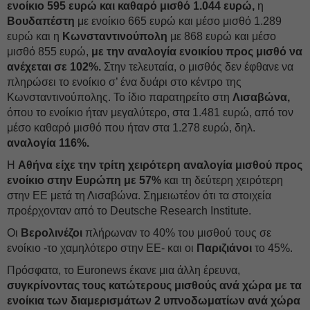
ενοίκιο 595 ευρώ και καθαρό μισθό 1.044 ευρώ,
η
Βουδαπέστη
με ενοίκιο 665 ευρώ και μέσο μισθό 1.289
ευρώ και η
Κωνσταντινούπολη
με 868 ευρώ και μέσο
μισθό 855 ευρώ,
με την αναλογία ενοικίου προς μισθό να
ανέχεται σε 102%.
Στην τελευταία, ο μισθός δεν έφθανε να
πληρώσει το ενοίκιο σ’ ένα δυάρι στο κέντρο της
Κωνσταντινούπολης. Το ίδιο παρατηρείτο στη
Λισαβώνα,
όπου το ενοίκιο ήταν μεγαλύτερο, στα 1.481 ευρώ, από τον
μέσο καθαρό μισθό που ήταν στα 1.278 ευρώ, δηλ.
αναλογία 116%.
Η
Αθήνα
είχε την τρίτη χειρότερη αναλογία μισθού προς
ενοίκιο στην Ευρώπη
με 57%
και τη δεύτερη χειρότερη
στην ΕΕ μετά τη Λισαβώνα. Σημειωτέον ότι τα στοιχεία
προέρχονταν από το Deutsche Research Institute.
Οι
Βερολινέζοι
πλήρωναν το 40% του μισθού τους σε
ενοίκιο -το χαμηλότερο στην ΕΕ- και οι
Παριζιάνοι
το 45%.
Πρόσφατα, το Euronews έκανε μια άλλη έρευνα,
συγκρίνοντας τους κατώτερους μισθούς ανά χώρα με τα
ενοίκια των διαμερισμάτων 2 υπνοδωματίων ανά χώρα