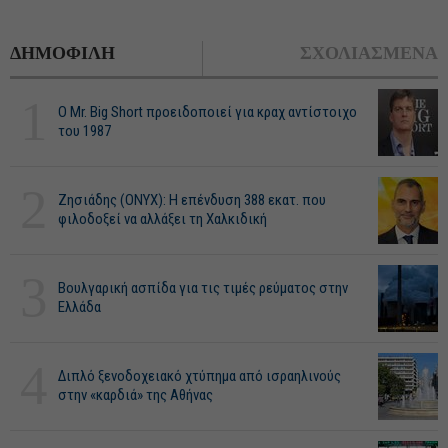
ΔΗΜΟΦΙΛΗ
ΣΧΟΛΙΑΣΜΕΝΑ
1
O Mr. Big Short προειδοποιεί για κραχ αντίστοιχο
του 1987
2
Ζησιάδης (ONYX): Η επένδυση 388 εκατ. που
φιλοδοξεί να αλλάξει τη Χαλκιδική
3
Βουλγαρική ασπίδα για τις τιμές ρεύματος στην
Ελλάδα
4
Διπλό ξενοδοχειακό χτύπημα από ισραηλινούς
στην «καρδιά» της Αθήνας