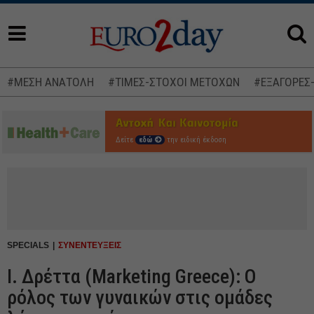
#ΜΕΣΗ ΑΝΑΤΟΛΗ
#ΤΙΜΕΣ-ΣΤΟΧΟΙ ΜΕΤΟΧΩΝ
#ΕΞΑΓΟΡΕΣ
Δείτε
εδώ
την ειδική έκδοση
SPECIALS
ΣΥΝΕΝΤΕΥΞΕΙΣ
Ι. Δρέττα (Marketing Greece): Ο
ρόλος των γυναικών στις ομάδες