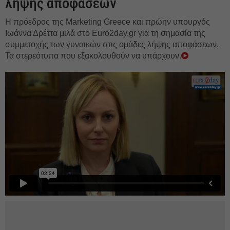
λήψης αποφάσεων
Η πρόεδρος της Marketing Greece και πρώην υπουργός
Ιωάννα Δρέττα μιλά στο Euro2day.gr για τη σημασία της
συμμετοχής των γυναικών στις ομάδες λήψης αποφάσεων.
Τα στερεότυπα που εξακολουθούν να υπάρχουν.