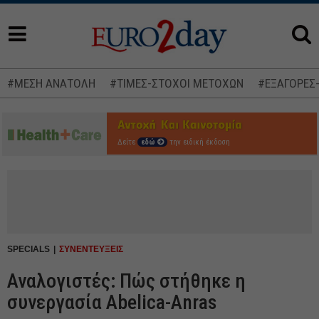
#ΜΕΣΗ ΑΝΑΤΟΛΗ
#ΤΙΜΕΣ-ΣΤΟΧΟΙ ΜΕΤΟΧΩΝ
#ΕΞΑΓΟΡΕΣ
Δείτε
εδώ
την ειδική έκδοση
SPECIALS
ΣΥΝΕΝΤΕΥΞΕΙΣ
Αναλογιστές: Πώς στήθηκε η
συνεργασία Abelica-Anras