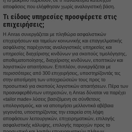
ή το μακρινό παρελθόν, σε τι πανωλεθρία κατέληξαν
αποφάσεις που ελήφθησαν χωρίς αναλογιστική βάση.
Τι είδους υπηρεσίες προσφέρετε στις
επιχειρήσεις;
Η Anras συνεργάζεται με πληθώρα ασφαλιστικών
επιχειρήσεων και ταμείων κοινωνικής και επαγγελματικής
ασφάλισης παρέχοντας αναλογιστικές υπηρεσίες και
υπηρεσίες διαχείρισης κινδύνων για σκοπούς τιμολόγησης,
αποθεματοποίησης, διαχείρισης κινδύνων, εποπτικών και
λογιστικών απαιτήσεων. Επιπλέον, συνεργάζεται με
περισσότερες από 300 επιχειρήσεις, υποστηρίζοντάς τες
στην αποτίμηση των υποχρεώσεών τους προς το
προσωπικό για σκοπούς λογιστικών απαιτήσεων. Πέρα των
προαναφερθέντων υπηρεσιών, η Anras δύναται να παρέχει
«tailor made» λύσεις βασιζόμενη σε σύνθετους
υπολογισμούς, και να αποτιμήσει μελλοντικά αβέβαια
γεγονότα, υποστηρίζοντας την εταιρεία στη λήψη
αποφάσεων λειτουργικών, επιχειρηματικών, επιλογής
ασφαλιστικής κάλυψης, επιλογής παροχών προς το
προσωπικό και λοιπόν επιχειρηματικών πλάνων.