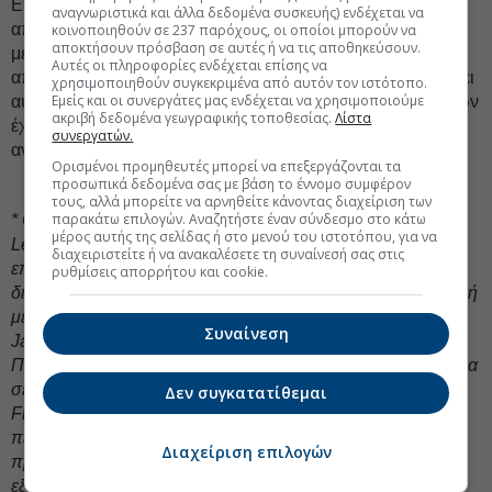
Επιπλέον, η αναλογιστική επιστήμη μπορεί να δώσει
αναγνωριστικά και άλλα δεδομένα συσκευής) ενδέχεται να
απαντήσεις σε σύνθετα ερωτήματα, να αποτιμήσει
κοινοποιηθούν σε 237 παρόχους, οι οποίοι μπορούν να
αποκτήσουν πρόσβαση σε αυτές ή να τις αποθηκεύσουν.
μελλοντικά αβέβαια γεγονότα και να δώσει ποσοτικές
Αυτές οι πληροφορίες ενδέχεται επίσης να
απαντήσεις στις ερωτήσεις της διαχείρισης κινδύνων. Βάσει
χρησιμοποιηθούν συγκεκριμένα από αυτόν τον ιστότοπο.
Εμείς και οι συνεργάτες μας ενδέχεται να χρησιμοποιούμε
αυτού του πλαισίου, η αγορά των αναλογιστικών υπηρεσιών
ακριβή δεδομένα γεωγραφικής τοποθεσίας.
Λίστα
έχει σημαντικές και ευοίωνες προοπτικές περαιτέρω
συνεργατών.
ανάπτυξης στη χώρα μας.
Ορισμένοι προμηθευτές μπορεί να επεξεργάζονται τα
προσωπικά δεδομένα σας με βάση το έννομο συμφέρον
τους, αλλά μπορείτε να αρνηθείτε κάνοντας διαχείριση των
παρακάτω επιλογών. Αναζητήστε έναν σύνδεσμο στο κάτω
* Ο
Raymond Aguilera
είναι Partner και μέλος της Senior
μέρος αυτής της σελίδας ή στο μενού του ιστοτόπου, για να
Leadership Team της October Three , η οποία είναι μέλος
διαχειριστείτε ή να ανακαλέσετε τη συναίνεσή σας στις
επίσης της Abelica Global και από τους σημαντικότερους
ρυθμίσεις απορρήτου και cookie.
διαχειριστές Πλάνων Καθορισμένων Παροχών στην Αμερική
με παρουσία σε Chicago, Boston, Dallas, Denver,
Συναίνεση
Jacksonville, Los Angeles, New York και San Francisco.
Πριν από την October Three, ο Ray εργάστηκε για 20 χρόνια
σε μεγάλη πολυεθνική δικηγορική εταιρεία ως Global
Δεν συγκατατίθεμαι
Financial Benefits Director. Η εμπειρία του Ray
περιλαμβάνει συμβουλές σχετικά με τα συνταξιοδοτικά
Διαχείριση επιλογών
προγράμματα, τη δέουσα επιμέλεια συγχωνεύσεων και
εξαγορών, καθώς και την καθιέρωση, τον σχεδιασμό και τη