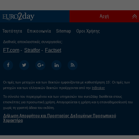
Αρχή
Ταυτότητα
Επικοινωνία
Sitemap
Οροι Χρήσης
Διεθνείς αποκλειστικές συνεργασίες:
FT.com
Stratfor
Factset
Οι τιμές των μετοχών και των δεικτών εμφανίζονται με καθυστέρηση 15’. Οι τιμές των
μετοχών και των ελληνικών δεικτών προέρχονται από την
InBroker
Το σύνολο του περιεχομένου και των υπηρεσιών του euro2day διατίθεται στους
επισκέπτες για προσωπική χρήση. Απαγορεύεται η χρήση και η επαναδημοσίευσή του
χωρίς τη γραπτή άδεια του εκδότη.
Δήλωση Απορρήτου και Προστασίας Δεδομένων Προσωπικού
Χαρακτήρα